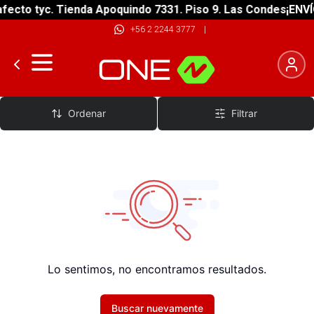
fecto tyc. Tienda Apoquindo 7331. Piso 9. Las Condes
¡ENVÍ
+56 2 2244 3777
|
Grips SUP
Ordenar
Filtrar
Lo sentimos, no encontramos resultados.
Buscar nuevamente