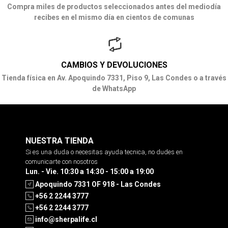
Compra miles de productos seleccionados antes del mediodía
recibes en el mismo día en cientos de comunas
CAMBIOS Y DEVOLUCIONES
Tienda física en Av. Apoquindo 7331, Piso 9, Las Condes o a través
de WhatsApp
NUESTRA TIENDA
Si es una duda o necesitas ayuda tecnica, no dudes en
comunicarte con nosotros
Lun. - Vie. 10:30 a 14:30 - 15:00 a 19:00
Apoquindo 7331 OF 918 - Las Condes
+56 2 2244 3777
+56 2 2244 3777
info@sherpalife.cl