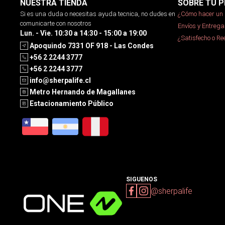
NUESTRA TIENDA
SOBRE TU P
Si es una duda o necesitas ayuda tecnica, no dudes en
¿Cómo hacer un 
comunicarte con nosotros
Envíos y Entrega
Lun. - Vie. 10:30 a 14:30 - 15:00 a 19:00
¿Satisfecho o R
Apoquindo 7331 OF 918 - Las Condes
+56 2 2244 3777
+56 2 2244 3777
info@sherpalife.cl
Metro Hernando de Magallanes
Estacionamiento Público
SIGUENOS
@sherpalife