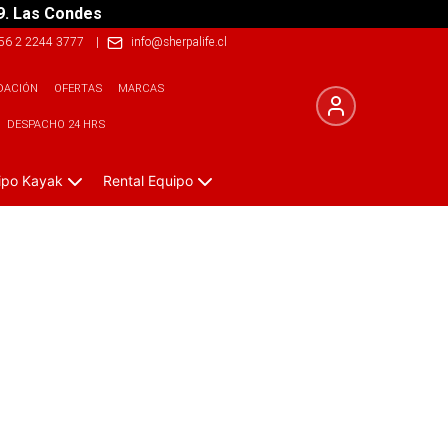
9. Las Condes
56 2 2244 3777
|
info@sherpalife.cl
DACIÓN
OFERTAS
MARCAS
DESPACHO 24 HRS
ipo Kayak
Rental Equipo