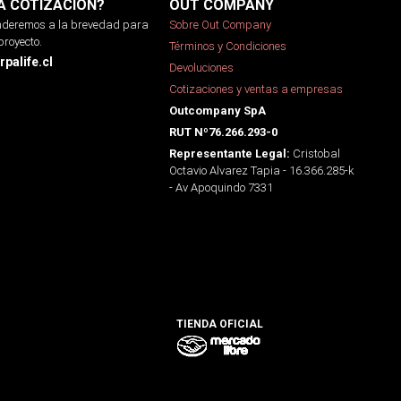
A COTIZACIÓN?
OUT COMPANY
onderemos a la brevedad para
Sobre Out Company
proyecto.
Términos y Condiciones
palife.cl
Devoluciones
Cotizaciones y ventas a empresas
Outcompany SpA
RUT Nº76.266.293-0
Cristobal
Representante Legal:
Octavio Alvarez Tapia - 16.366.285-k
- Av Apoquindo 7331
TIENDA OFICIAL