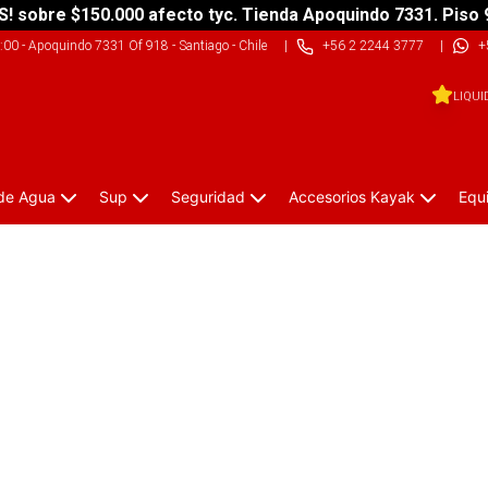
S! sobre $150.000 afecto tyc. Tienda Apoquindo 7331. Piso 
9:00
-
Apoquindo 7331 Of 918 - Santiago - Chile
|
+56 2 2244 3777
|
+
LIQUI
 de Agua
Sup
Seguridad
Accesorios Kayak
Equ