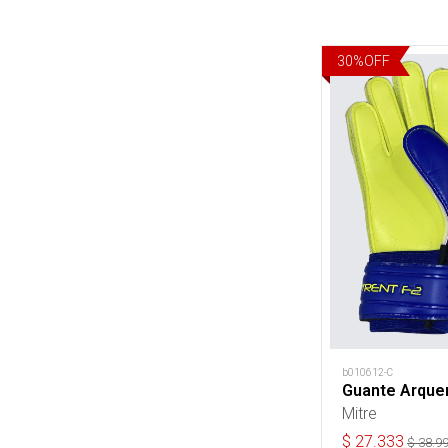
30
%
OFF
b010612-C
Guante Arquer
Mitre
$
27.333
$
38.9