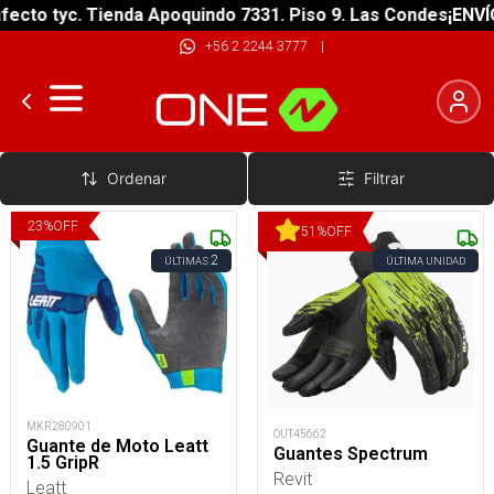
ecto tyc. Tienda Apoquindo 7331. Piso 9. Las Condes
¡ENVÍO
+56 2 2244 3777
|
Guantes
Ordenar
Filtrar
23
%
OFF
51
%
OFF
2
ÚLTIMAS
ÚLTIMA UNIDAD
MKR280901
OUT45662
Guante de Moto Leatt
Guantes Spectrum
1.5 GripR
Revit
Leatt