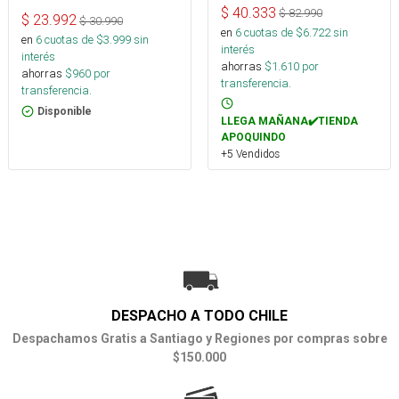
$
40.333
$
82.990
$
23.992
$
30.990
en
6
cuotas de $
6.722
sin
en
6
cuotas de $
3.999
sin
interés
interés
ahorras
$
1.610
por
ahorras
$
960
por
transferencia.
transferencia.
Disponible
LLEGA MAÑANA✔️TIENDA
APOQUINDO
+5 Vendidos
DESPACHO A TODO CHILE
Despachamos Gratis a Santiago y Regiones por compras sobre
$150.000