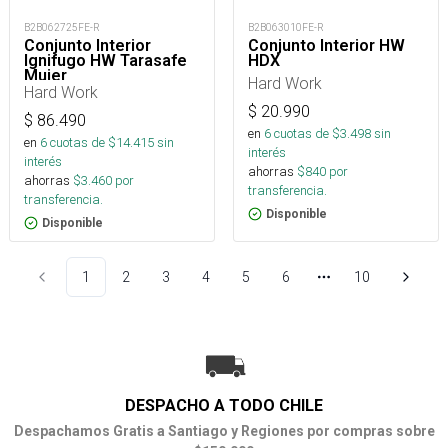
B2B062725FE-R
B2B063010FE-R
Conjunto Interior
Conjunto Interior HW
Ignifugo HW Tarasafe
HDX
Mujer
Hard Work
Hard Work
$
20.990
$
86.490
en
6
cuotas de $
3.498
sin
en
6
cuotas de $
14.415
sin
interés
interés
ahorras
$
840
por
ahorras
$
3.460
por
transferencia.
transferencia.
Disponible
Disponible
1
2
3
4
5
6
10
Más páginas
DESPACHO A TODO CHILE
Despachamos Gratis a Santiago y Regiones por compras sobre