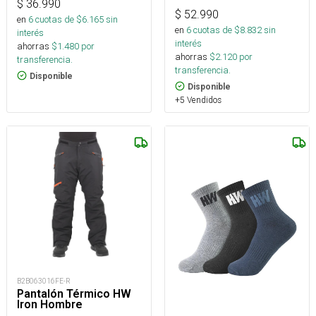
$
36.990
$
52.990
en
6
cuotas de $
6.165
sin
en
6
cuotas de $
8.832
sin
interés
interés
ahorras
$
1.480
por
ahorras
$
2.120
por
transferencia.
transferencia.
Disponible
Disponible
+5 Vendidos
B2B063016FE-R
Pantalón Térmico HW
Iron Hombre