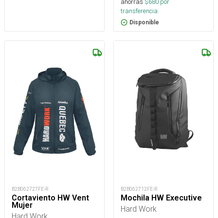
ahorras
$
680
por
transferencia.
Disponible
B2B062727FE-R
B2B062712FE-R
Cortaviento HW Vent
Mochila HW Executive
Mujer
Hard Work
Hard Work