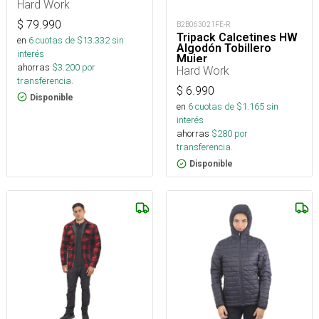
Hard Work
$
79.990
B2B063021FE-R
Tripack Calcetines HW
en
6
cuotas de $
13.332
sin
Algodón Tobillero
interés
Mujer
ahorras
$
3.200
por
Hard Work
transferencia.
$
6.990
Disponible
en
6
cuotas de $
1.165
sin
interés
ahorras
$
280
por
transferencia.
Disponible