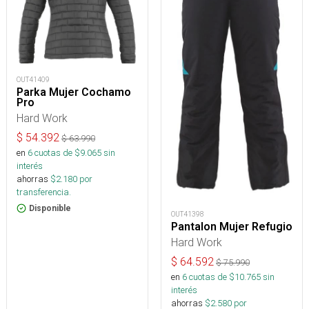
OUT41409
Parka Mujer Cochamo
Pro
Hard Work
$
54.392
$
63.990
en
6
cuotas de $
9.065
sin
interés
ahorras
$
2.180
por
transferencia.
Disponible
OUT41398
Pantalon Mujer Refugio
Hard Work
$
64.592
$
75.990
en
6
cuotas de $
10.765
sin
interés
ahorras
$
2.580
por