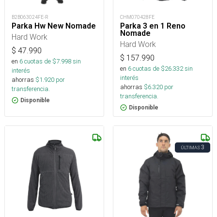
B2B063024FE-R
CHM070428FE
Parka Hw New Nomade
Parka 3 en 1 Reno
Nomade
Hard Work
Hard Work
$
47.990
$
157.990
en
6
cuotas de $
7.998
sin
en
6
cuotas de $
26.332
sin
interés
interés
ahorras
$
1.920
por
ahorras
$
6.320
por
transferencia.
transferencia.
Disponible
Disponible
3
ÚLTIMAS