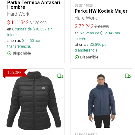
Parka Térmica Antakari
B2BB111928
Hombre
Parka HW Kodiak Mujer
Hard Work
Hard Work
$
111.342
$
130.990
$
72.242
$
84.990
en
6
cuotas de $
18.557
sin
en
6
cuotas de $
12.040
sin
interés
interés
ahorras
$
4.450
por
ahorras
$
2.890
por
transferencia.
transferencia.
Disponible
Disponible
15
%
OFF
B2B062716FE-R