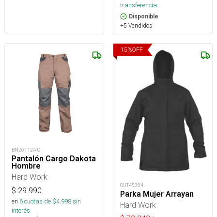
transferencia.
Disponible
+5 Vendidos
15
%
OFF
BN261124-C
Pantalón Cargo Dakota
Hombre
Hard Work
OUT45364
$
29.990
Parka Mujer Arrayan
en
6
cuotas de $
4.998
sin
Hard Work
interés