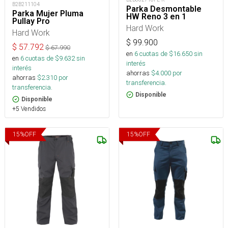
B2B211104
Parka Desmontable
Parka Mujer Pluma
HW Reno 3 en 1
Pullay Pro
Hard Work
Hard Work
$
99.900
$
57.792
$
67.990
en
6
cuotas de $
16.650
sin
en
6
cuotas de $
9.632
sin
interés
interés
ahorras
$
4.000
por
ahorras
$
2.310
por
transferencia.
transferencia.
Disponible
Disponible
+5 Vendidos
15
%
OFF
15
%
OFF