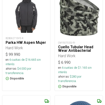
B2B062715FE-R
Parka HW Aspen Mujer
CM150702GI-R-
Cuello Tubular Head
Hard Work
Wear Antibacterial
$
99.990
Hard Work
en
6
cuotas de $
16.665
sin
$
6.990
interés
en
6
cuotas de $
1.165
sin
ahorras
$
4.000
por
interés
transferencia.
ahorras
$
280
por
Disponible
transferencia.
Disponible