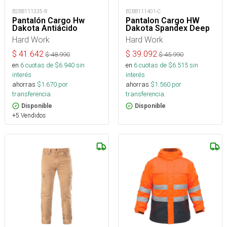
B2BB111335-R
B2BB111401-C
Pantalón Cargo Hw
Pantalon Cargo HW
Dakota Antiácido
Dakota Spandex Deep
Hard Work
Hard Work
$
41.642
$
39.092
$
48.990
$
45.990
en
6
cuotas de $
6.940
sin
en
6
cuotas de $
6.515
sin
interés
interés
ahorras
$
1.670
por
ahorras
$
1.560
por
transferencia.
transferencia.
Disponible
Disponible
+5 Vendidos