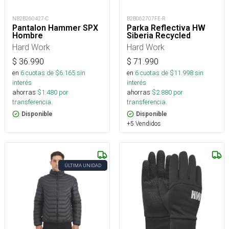
NB2B260427-C
B2B062707FE-R
Pantalon Hammer SPX
Parka Reflectiva HW
Hombre
Siberia Recycled
Hard Work
Hard Work
$
36.990
$
71.990
en
6
cuotas de $
6.165
sin
en
6
cuotas de $
11.998
sin
interés
interés
ahorras
$
1.480
por
ahorras
$
2.880
por
transferencia.
transferencia.
Disponible
Disponible
+5 Vendidos
ÚLTIMA UNIDAD