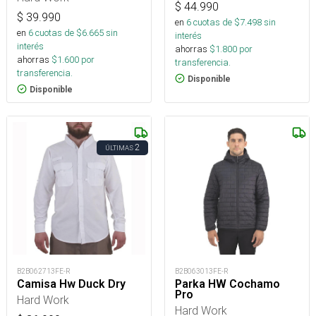
$
44.990
$
39.990
en
6
cuotas de $
7.498
sin
en
6
cuotas de $
6.665
sin
interés
interés
ahorras
$
1.800
por
ahorras
$
1.600
por
transferencia.
transferencia.
Disponible
Disponible
2
ÚLTIMAS
B2B062713FE-R
B2B063013FE-R
Camisa Hw Duck Dry
Parka HW Cochamo
Pro
Hard Work
Hard Work