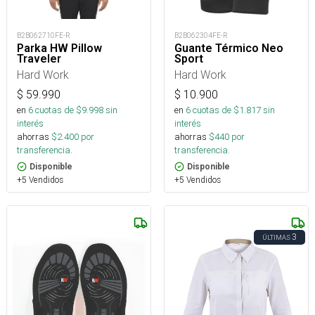
B2B062710FE-R
B2B062304FE-R
Parka HW Pillow
Guante Térmico Neo
Traveler
Sport
Hard Work
Hard Work
$
59.990
$
10.900
en
6
cuotas de $
9.998
sin
en
6
cuotas de $
1.817
sin
interés
interés
ahorras
$
2.400
por
ahorras
$
440
por
transferencia.
transferencia.
Disponible
Disponible
+5 Vendidos
+5 Vendidos
3
ÚLTIMAS