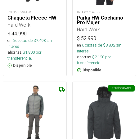
B2B063029FE-R
B2B062714FE-R
Chaqueta Fleece HW
Parka HW Cochamo
Pro Mujer
Hard Work
Hard Work
$
44.990
$
52.990
en
6
cuotas de $
7.498
sin
en
6
cuotas de $
8.832
sin
interés
interés
ahorras
$
1.800
por
ahorras
$
2.120
por
transferencia.
transferencia.
Disponible
Disponible
ENVÍO
GRATIS