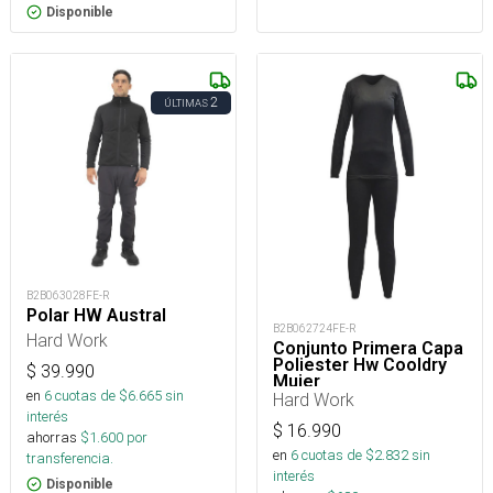
Disponible
2
ÚLTIMAS
B2B063028FE-R
Polar HW Austral
B2B062724FE-R
Hard Work
Conjunto Primera Capa
Poliester Hw Cooldry
$
39.990
Mujer
en
6
cuotas de $
6.665
sin
Hard Work
interés
$
16.990
ahorras
$
1.600
por
en
6
cuotas de $
2.832
sin
transferencia.
interés
Disponible