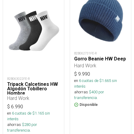
B2B062731FE-R
Gorro Beanie HW Deep
Hard Work
$
9.990
B2B063022FE-R
en
6
cuotas de $
1.665
sin
Tripack Calcetines HW
interés
Algodón Tobillero
ahorras
$
400
por
Hombre
Hard Work
transferencia.
Disponible
$
6.990
en
6
cuotas de $
1.165
sin
interés
ahorras
$
280
por
transferencia.