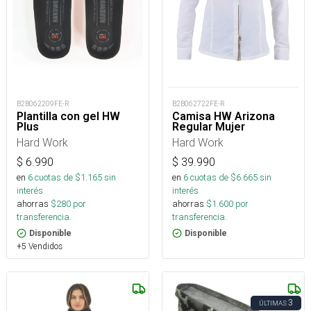
B2B062209FE-R
B2B062722FE-R
Plantilla con gel HW
Camisa HW Arizona
Plus
Regular Mujer
Hard Work
Hard Work
$
6.990
$
39.990
en
6
cuotas de $
1.165
sin
en
6
cuotas de $
6.665
sin
interés
interés
ahorras
$
280
por
ahorras
$
1.600
por
transferencia.
transferencia.
Disponible
Disponible
+5 Vendidos
3
ÚLTIMAS