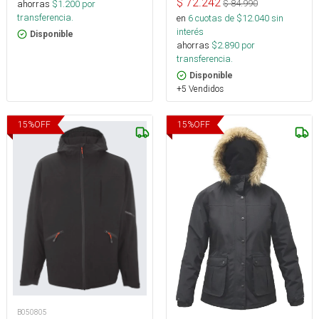
$
72.242
$
84.990
ahorras
$
1.200
por
transferencia.
en
6
cuotas de $
12.040
sin
interés
Disponible
ahorras
$
2.890
por
transferencia.
Disponible
+5 Vendidos
15
%
OFF
15
%
OFF
B050805