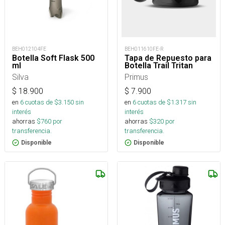
BEH012104FE
BEH011610FE-R
Botella Soft Flask 500
Tapa de Repuesto para
ml
Botella Trail Tritan
Silva
Primus
$
18.900
$
7.900
en
6
cuotas de $
3.150
sin
en
6
cuotas de $
1.317
sin
interés
interés
ahorras
$
760
por
ahorras
$
320
por
transferencia.
transferencia.
Disponible
Disponible