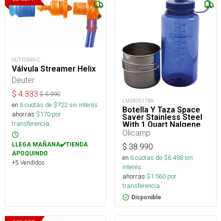
OUT10999-C
Válvula Streamer Helix
Deuter
$
4.333
$
5.990
LM280517BA
en
6
cuotas de $
722
sin interés
Botella Y Taza Space
ahorras
$
170
por
Saver Stainless Steel
transferencia.
With 1 Quart Nalgene
Olicamp
LLEGA MAÑANA✔️TIENDA
$
38.990
APOQUINDO
en
6
cuotas de $
6.498
sin
+5 Vendidos
interés
ahorras
$
1.560
por
transferencia.
Disponible