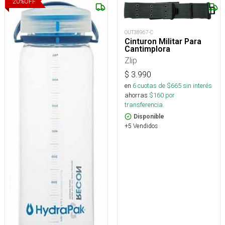
20
%
OFF
OUT38967-C
Cinturon Militar Para
Cantimplora
Zlip
$
3.990
en
6
cuotas de $
665
sin interés
ahorras
$
160
por
transferencia.
Disponible
+5 Vendidos