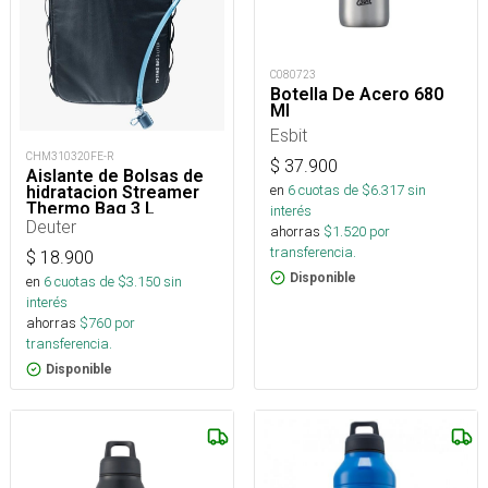
C080723
Botella De Acero 680
Ml
Esbit
CHM310320FE-R
$
37.900
Aislante de Bolsas de
en
6
cuotas de $
6.317
sin
hidratacion Streamer
Thermo Bag 3 L
interés
Deuter
ahorras
$
1.520
por
transferencia.
$
18.900
Disponible
en
6
cuotas de $
3.150
sin
interés
ahorras
$
760
por
transferencia.
Disponible