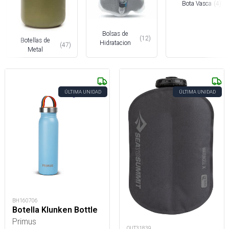
Bota Vasca
(
4
)
Bolsas de
(
12
)
Botellas de
Hidratacion
(
47
)
Metal
ÚLTIMA UNIDAD
ÚLTIMA UNIDAD
BH160706
Botella Klunken Bottle
Primus
OUT31839