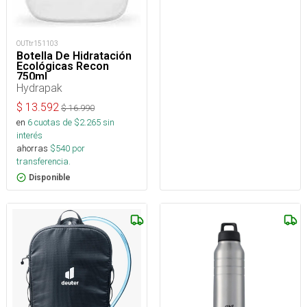
OUTtr151103
Botella De Hidratación
Ecológicas Recon
750ml
Hydrapak
$
13.592
$
16.990
en
6
cuotas de $
2.265
sin
interés
ahorras
$
540
por
transferencia.
Disponible