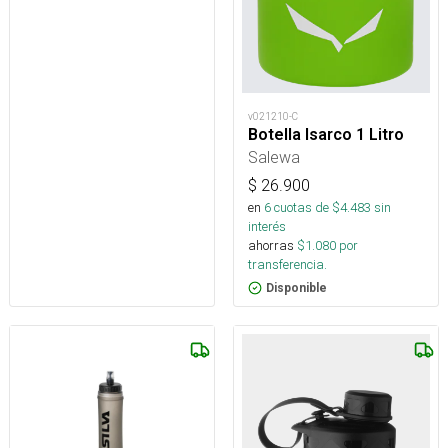
v021210-C
Botella Isarco 1 Litro
Salewa
$
26.900
en
6
cuotas de $
4.483
sin
interés
ahorras
$
1.080
por
transferencia.
Disponible