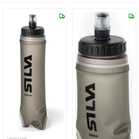
LM150713BA