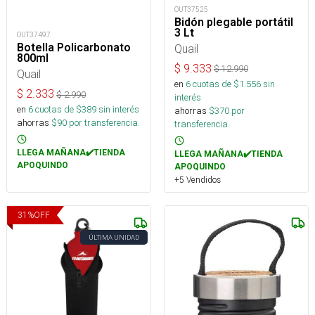
OUT37525
Bidón plegable portátil
3 Lt
OUT37497
Botella Policarbonato
Quail
800ml
$
9.333
$
12.990
Quail
en
6
cuotas de $
1.556
sin
$
2.333
$
2.990
interés
en
6
cuotas de $
389
sin interés
ahorras
$
370
por
ahorras
$
90
por transferencia.
transferencia.
LLEGA MAÑANA✔️TIENDA
LLEGA MAÑANA✔️TIENDA
APOQUINDO
APOQUINDO
+5 Vendidos
31
%
OFF
ÚLTIMA UNIDAD