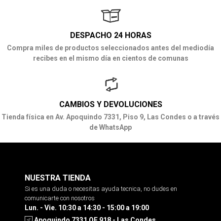
DESPACHO 24 HORAS
Compra miles de productos seleccionados antes del mediodía
recibes en el mismo día en cientos de comunas
CAMBIOS Y DEVOLUCIONES
Tienda física en Av. Apoquindo 7331, Piso 9, Las Condes o a través
de WhatsApp
NUESTRA TIENDA
Si es una duda o necesitas ayuda tecnica, no dudes en
comunicarte con nosotros
Lun. - Vie. 10:30 a 14:30 - 15:00 a 19:00
Apoquindo 7331 OF 918 - Las Condes