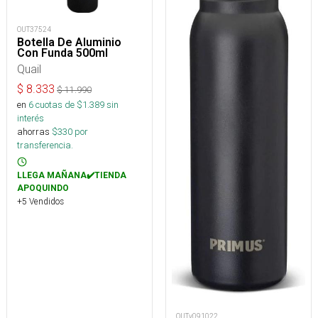
OUT37524
Botella De Aluminio
Con Funda 500ml
Quail
$
8.333
$
11.990
en
6
cuotas de $
1.389
sin
interés
ahorras
$
330
por
transferencia.
LLEGA MAÑANA✔️TIENDA
APOQUINDO
+5 Vendidos
OUTv091022