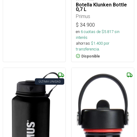
Botella Klunken Bottle
0,7 L
Primus
$
34.900
en
6
cuotas de $
5.817
sin
interés
ahorras
$
1.400
por
transferencia.
Disponible
ÚLTIMA UNIDAD