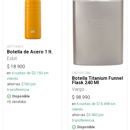
OUT11543-C
Botella de Acero 1 lt.
Esbit
$
18.900
en
6
cuotas de $
3.150
sin
LM210512BA
Botella Titanium Funnel
interés
Flask 240 Ml
ahorras
$
760
por
Vargo
transferencia.
Disponible
$
98.990
+5 Vendidos
en
6
cuotas de $
16.498
sin
interés
ahorras
$
3.960
por
transferencia.
Disponible