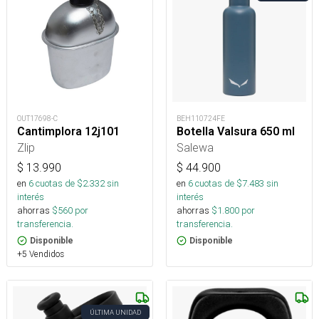
OUT17698-C
BEH110724FE
Cantimplora 12j101
Botella Valsura 650 ml
Zlip
Salewa
$
13.990
$
44.900
en
6
cuotas de $
2.332
sin
en
6
cuotas de $
7.483
sin
interés
interés
ahorras
$
560
por
ahorras
$
1.800
por
transferencia.
transferencia.
Disponible
Disponible
+5 Vendidos
ÚLTIMA UNIDAD