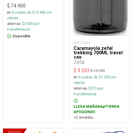
$
74.900
en
6
cuotas de $
12.483
sin
interés
ahorras
$
3.000
por
transferencia.
Disponible
OUT17233-C
Caramayola zefal
trekking 700ML travel
cap
Zefal
$
9.333
$
12.990
en
6
cuotas de $
1.556
sin
interés
ahorras
$
370
por
transferencia.
LLEGA MAÑANA✔️TIENDA
APOQUINDO
+5 Vendidos
28
%
OFF