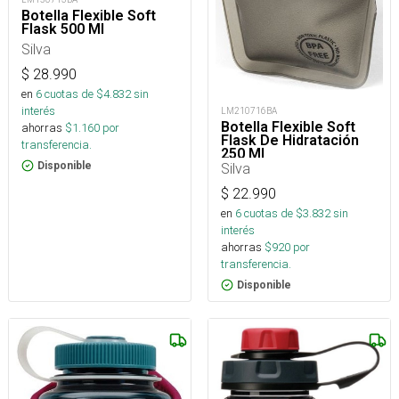
Botella Flexible Soft
Flask 500 Ml
Silva
$
28.990
en
6
cuotas de $
4.832
sin
interés
LM210716BA
Botella Flexible Soft
ahorras
$
1.160
por
Flask De Hidratación
transferencia.
250 Ml
Silva
Disponible
$
22.990
en
6
cuotas de $
3.832
sin
interés
ahorras
$
920
por
transferencia.
Disponible