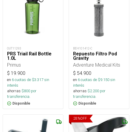
OUT11293
BEH101412-C
PRS Triail Rail Bottle
Repuesto Filtro Pod
1.0L
Gravity
Primus
Adventure Medical Kits
$
19.900
$
54.900
en
6
cuotas de $
3.317
sin
en
6
cuotas de $
9.150
sin
interés
interés
ahorras
$
800
por
ahorras
$
2.200
por
transferencia.
transferencia.
Disponible
Disponible
28
%
OFF