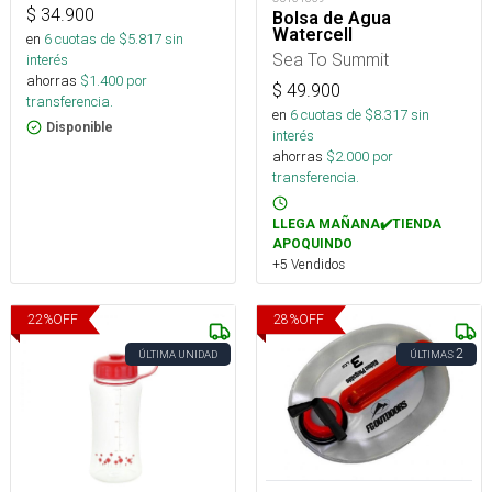
$
34.900
Bolsa de Agua
Watercell
en
6
cuotas de $
5.817
sin
Sea To Summit
interés
ahorras
$
1.400
por
$
49.900
transferencia.
en
6
cuotas de $
8.317
sin
Disponible
interés
ahorras
$
2.000
por
transferencia.
LLEGA MAÑANA✔️TIENDA
APOQUINDO
+5 Vendidos
22
%
OFF
28
%
OFF
2
ÚLTIMA UNIDAD
ÚLTIMAS