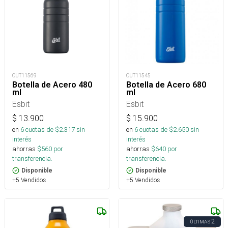
OUT11569
OUT11545
Botella de Acero 480
Botella de Acero 680
ml
ml
Esbit
Esbit
$
13.900
$
15.900
en
6
cuotas de $
2.317
sin
en
6
cuotas de $
2.650
sin
interés
interés
ahorras
$
560
por
ahorras
$
640
por
transferencia.
transferencia.
Disponible
Disponible
+5 Vendidos
+5 Vendidos
2
ÚLTIMAS