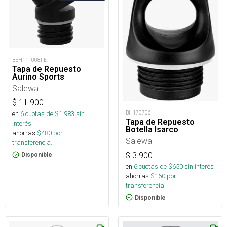
BEH111008FE
Tapa de Repuesto
Aurino Sports
Salewa
$
11.900
BH170706
en
6
cuotas de $
1.983
sin
Tapa de Repuesto
interés
Botella Isarco
ahorras
$
480
por
Salewa
transferencia.
$
3.900
Disponible
en
6
cuotas de $
650
sin interés
ahorras
$
160
por
transferencia.
Disponible