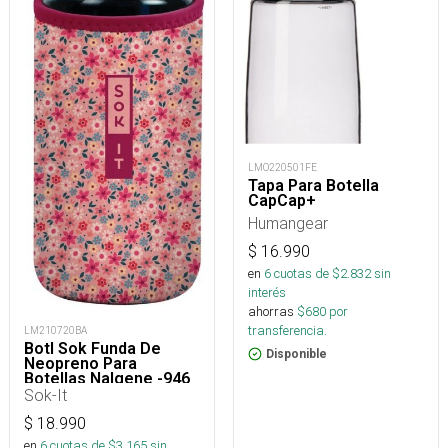
LMO220501FE
Tapa Para Botella
CapCap+
Humangear
$
16.990
en
6
cuotas de $
2.832
sin
interés
ahorras
$
680
por
transferencia.
LM210720BA
Botl Sok Funda De
Disponible
Neopreno Para
Botellas Nalgene -946
Ml
Sok-It
$
18.990
en
6
cuotas de $
3.165
sin