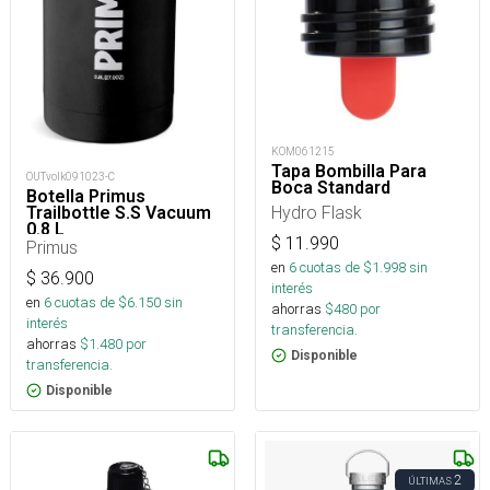
KOM061215
Tapa Bombilla Para
OUTvolk091023-C
Boca Standard
Botella Primus
Hydro Flask
Trailbottle S.S Vacuum
0.8 L
$
11.990
Primus
en
6
cuotas de $
1.998
sin
$
36.900
interés
en
6
cuotas de $
6.150
sin
ahorras
$
480
por
interés
transferencia.
ahorras
$
1.480
por
Disponible
transferencia.
Disponible
2
ÚLTIMAS