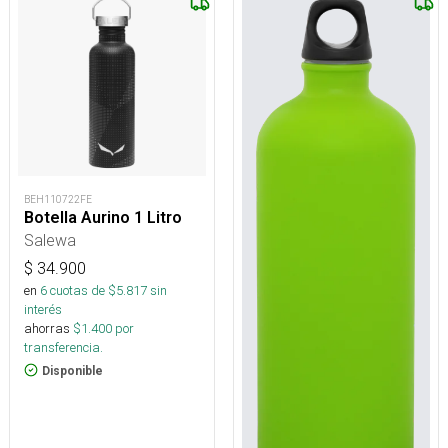
BEH110722FE
Botella Aurino 1 Litro
Salewa
$
34.900
en
6
cuotas de $
5.817
sin
interés
ahorras
$
1.400
por
transferencia.
Disponible