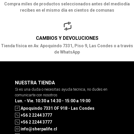
Compra miles de productos seleccionados antes del mediodía
recibes en el mismo día en cientos de comunas
CAMBIOS Y DEVOLUCIONES
Tienda física en Av. Apoquindo 7331, Piso 9, Las Condes o a través
de WhatsApp
NUESTRA TIENDA
Si es una duda o necesitas ayuda tecnica, no dudes en
comunicarte con nosotros
Lun. - Vie. 10:30 a 14:30 - 15:00 a 19:00
Apoquindo 7331 OF 918 - Las Condes
+56 2 2244 3777
+56 2 2244 3777
info@sherpalife.cl