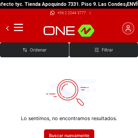
ecto tyc. Tienda Apoquindo 7331. Piso 9. Las Condes
¡ENVÍO
+56 2 2244 3777
|
Jabalinas
Ordenar
Filtrar
Lo sentimos, no encontramos resultados.
Buscar nuevamente