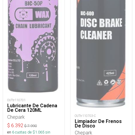
OUTtr110701
Lubricante De Cadena
De Cera 120ML
Chepark
OUTtr110703-C
Limpiador De Frenos
$
6.392
De Disco
$
7.990
en
6
cuotas de $
1.065
sin
Chepark