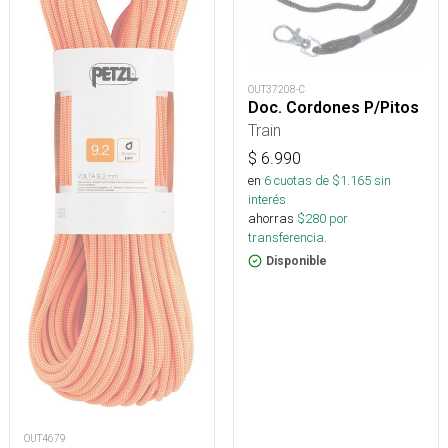
OUT37208-C
Doc. Cordones P/Pitos
Train
$
6.990
en
6
cuotas de $
1.165
sin
interés
ahorras
$
280
por
transferencia.
Disponible
OUT4679