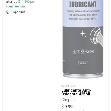
ahorras
$
11.590
por
transferencia.
Disponible
OUTtr110704
Lubricante Anti-
Oxidante 425ML
Chepark
$
9.990