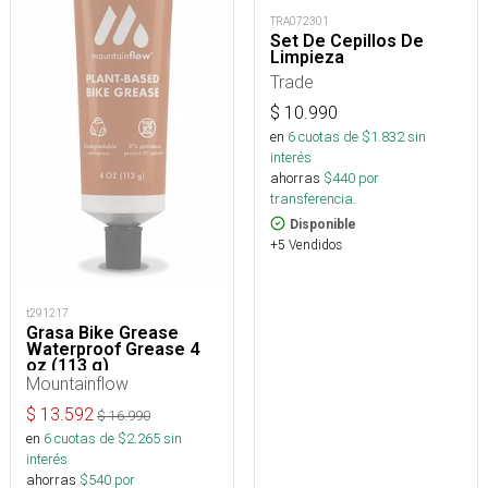
TRA072301
Set De Cepillos De
Limpieza
Trade
$
10.990
en
6
cuotas de $
1.832
sin
interés
ahorras
$
440
por
transferencia.
Disponible
+5 Vendidos
t291217
Grasa Bike Grease
Waterproof Grease 4
oz (113 g)
Mountainflow
$
13.592
$
16.990
en
6
cuotas de $
2.265
sin
interés
ahorras
$
540
por