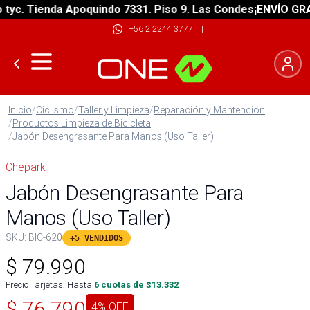
 Tienda Apoquindo 7331. Piso 9. Las Condes
¡ENVÍO GRATIS! 
+56 2 2244 3777
|
Inicio
/
Ciclismo
/
Taller y Limpieza
/
Reparación y Mantención
/
Productos Limpieza de Bicicleta
/
Jabón Desengrasante Para Manos (Uso Taller)
Chepark
Jabón Desengrasante Para
Manos (Uso Taller)
SKU:
BIC-620
+5 VENDIDOS
$
79.990
Precio Tarjetas: Hasta
6
cuotas de $
13.332
$
76.790
4
% OFF