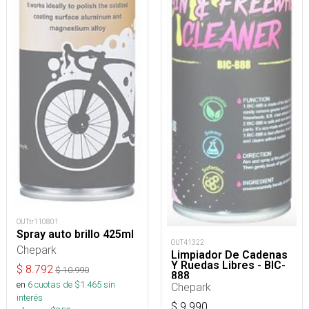
OUTtr110801
Spray auto brillo 425ml
OUT41322
Chepark
Limpiador De Cadenas
Y Ruedas Libres - BIC-
$
8.792
$
10.990
888
en
6
cuotas de $
1.465
sin
Chepark
interés
$
9.990