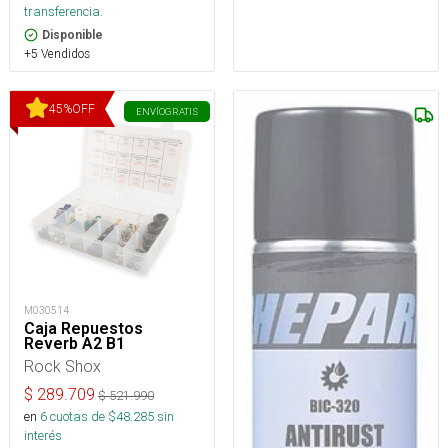
transferencia.
Disponible
+5 Vendidos
45
%
OFF
ENVÍO
GRATIS
M030514
Caja Repuestos
Reverb A2 B1
Rock Shox
$
289.709
$
521.990
en
6
cuotas de $
48.285
sin
interés