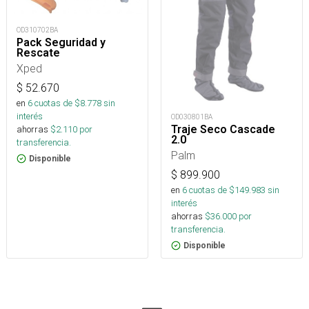
OD310702BA
Pack Seguridad y
Rescate
Xped
$
52.670
en
6
cuotas de $
8.778
sin
interés
OD030801BA
Traje Seco Cascade
ahorras
$
2.110
por
2.0
transferencia.
Palm
Disponible
$
899.900
en
6
cuotas de $
149.983
sin
interés
ahorras
$
36.000
por
transferencia.
Disponible