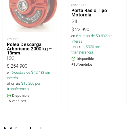
GSN11717
Porta Radio Tipo
Motorola
GILI
$
22.990
en
6
cuotas de $
3.832
sin
m221215
interés
Polea Descarga
ahorras
$
920
por
Arborismo 2000 kg –
transferencia.
13mm
ISC
Disponible
+10 Vendidos
$
254.900
en
6
cuotas de $
42.483
sin
interés
ahorras
$
10.200
por
transferencia.
Disponible
+5 Vendidos