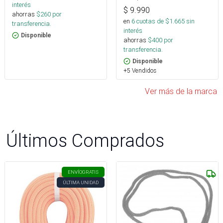
interés
$
9.990
ahorras
$
260
por
en
6
cuotas de $
1.665
sin
transferencia.
interés
Disponible
ahorras
$
400
por
transferencia.
Disponible
+5 Vendidos
Ver más de la marca
Últimos Comprados
ENVÍO
GRATIS
ÚLTIMA UNIDAD