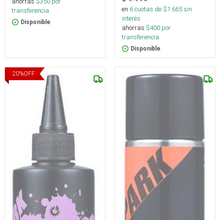
ahorras
$
350
por
en
6
cuotas de $
1.665
sin
transferencia.
interés
Disponible
ahorras
$
400
por
transferencia.
Disponible
20
%
OFF