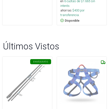
en
6
cuotas de $
1.665
sin
interés
ahorras
$
400
por
transferencia.
Disponible
Últimos Vistos
ENVÍO
GRATIS