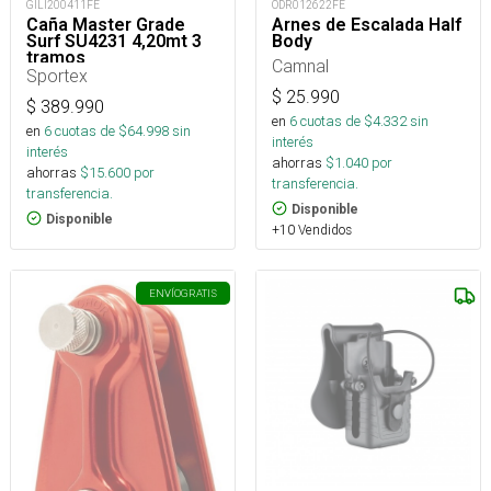
GILI200411FE
ODR012622FE
Caña Master Grade
Arnes de Escalada Half
Surf SU4231 4,20mt 3
Body
tramos
Camnal
Sportex
$
25.990
$
389.990
en
6
cuotas de $
4.332
sin
en
6
cuotas de $
64.998
sin
interés
interés
ahorras
$
1.040
por
ahorras
$
15.600
por
transferencia.
transferencia.
Disponible
Disponible
+10 Vendidos
ENVÍO
GRATIS