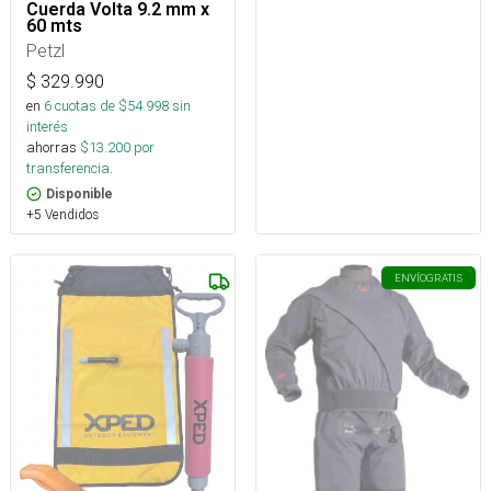
Cuerda Volta 9.2 mm x
60 mts
Petzl
$
329.990
en
6
cuotas de $
54.998
sin
interés
ahorras
$
13.200
por
transferencia.
Disponible
+5 Vendidos
ENVÍO
GRATIS