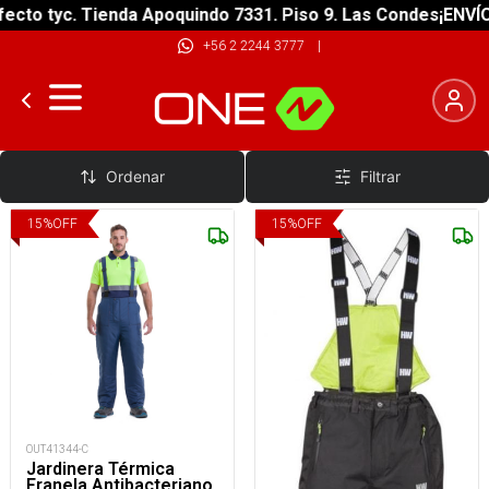
ecto tyc. Tienda Apoquindo 7331. Piso 9. Las Condes
¡ENVÍO
+56 2 2244 3777
|
Jardinera Térmica
Ordenar
Filtrar
15
%
OFF
15
%
OFF
OUT41344-C
Jardinera Térmica
Franela Antibacteriano