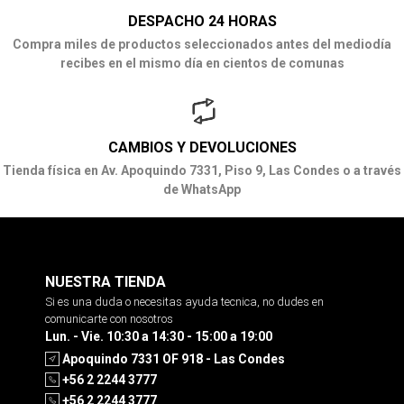
DESPACHO 24 HORAS
Compra miles de productos seleccionados antes del mediodía
recibes en el mismo día en cientos de comunas
CAMBIOS Y DEVOLUCIONES
Tienda física en Av. Apoquindo 7331, Piso 9, Las Condes o a través
de WhatsApp
NUESTRA TIENDA
Si es una duda o necesitas ayuda tecnica, no dudes en
comunicarte con nosotros
Lun. - Vie. 10:30 a 14:30 - 15:00 a 19:00
Apoquindo 7331 OF 918 - Las Condes
+56 2 2244 3777
+56 2 2244 3777