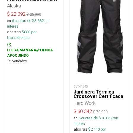
Alaska
$
22.092
$
25.990
en
6
cuotas de $
3.682
sin
interés
ahorras
$
880
por
transferencia.
LLEGA MAÑANA✔️TIENDA
APOQUINDO
+5 Vendidos
OUT41345
Jardinera Térmica
Crossover Certificada
Hard Work
$
60.342
$
70.990
en
6
cuotas de $
10.057
sin
interés
ahorras
$
2.410
por