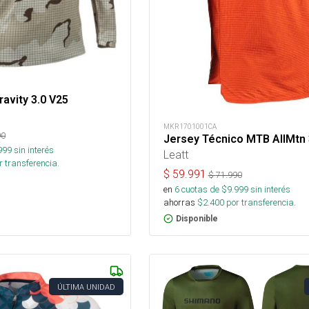
avity 3.0 V25
MKR1701001CA
90
Jersey Técnico MTB AllMtn 
999
sin interés
Leatt
 transferencia.
$
59.991
$
71.990
en
6
cuotas de $
9.999
sin interés
ahorras
$
2.400
por transferencia.
Disponible
ÚLTIMA UNIDAD