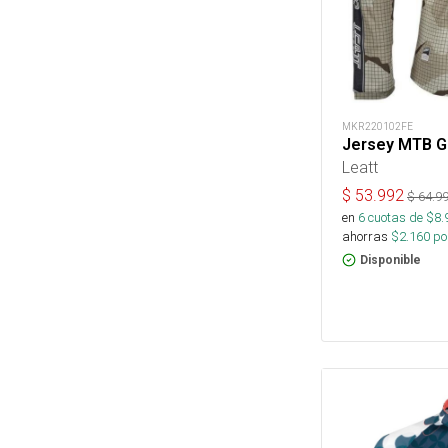
MKR220102FE
Jersey MTB Gr
Leatt
$
53.992
$
64.9
en
6
cuotas de $
8.
ahorras
$
2.160
por
Disponible