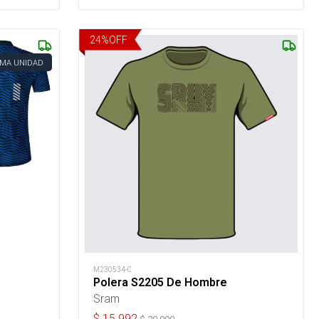
24
%
OFF
IMA UNIDAD
M230534-C
Polera S2205 De Hombre
Sram
$
15.992