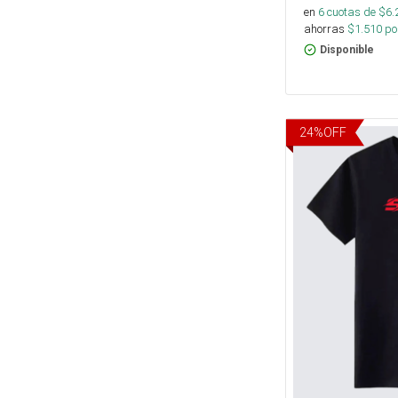
en
6
cuotas de $
6.
ahorras
$
1.510
por
Disponible
24
%
OFF