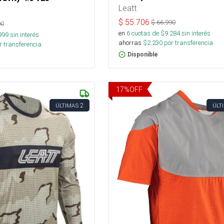
Leatt
$
55.706
$
66.990
90
en
6
cuotas de $
9.284
sin interés
999
sin interés
ahorras
$
2.230
por transferencia.
 transferencia.
Disponible
17
%
OFF
2
ÚLTIMAS
ÚLT