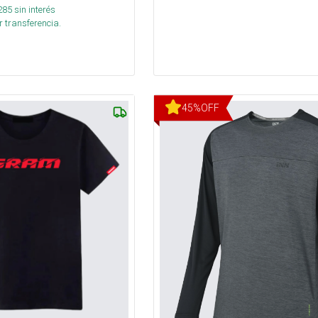
285
sin interés
 transferencia.
45
%
OFF