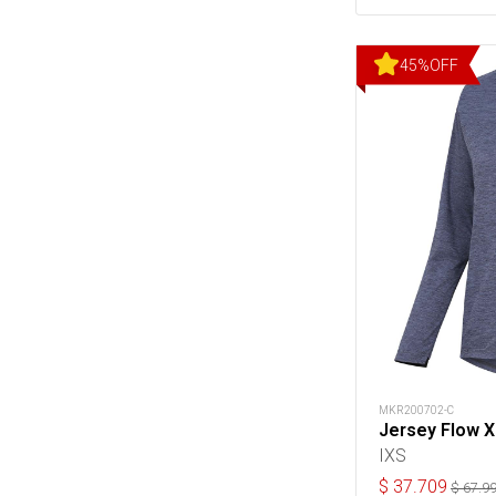
45
%
OFF
MKR200702-C
Jersey Flow 
IXS
$
37.709
$
67.9