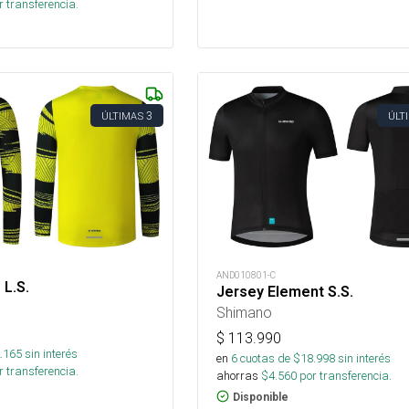
 transferencia.
3
ÚLTIMAS
ÚLT
AND010801-C
L.S.
Jersey Element S.S.
Shimano
$
113.990
.165
sin interés
en
6
cuotas de $
18.998
sin interés
 transferencia.
ahorras
$
4.560
por transferencia.
Disponible