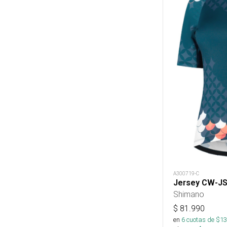
A300719-C
Jersey CW-J
Shimano
$
81.990
en
6
cuotas de $
13