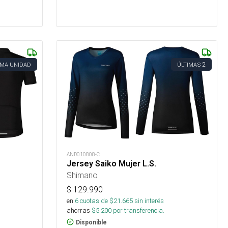
2
IMA UNIDAD
ÚLTIMAS
AND010808-C
Jersey Saiko Mujer L.S.
Shimano
$
129.990
en
6
cuotas de $
21.665
sin interés
ahorras
$
5.200
por transferencia.
Disponible