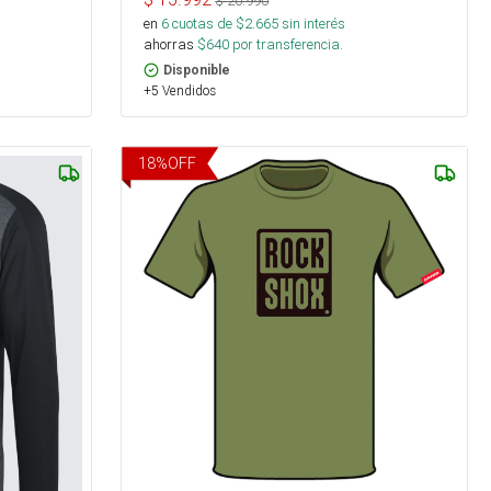
$
20.990
en
6
cuotas de $
2.665
sin interés
ahorras
$
640
por transferencia.
Disponible
+5 Vendidos
18
%
OFF