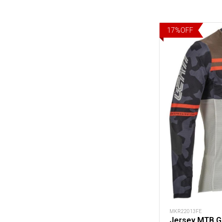
17
%
OFF
MKR22013FE
Jersey MTB Gr