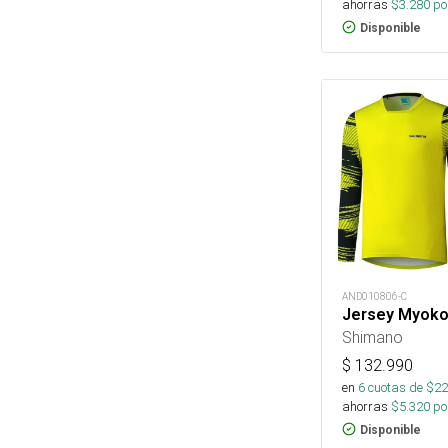
ahorras
$
3.280
por
Disponible
AND010806-C
Jersey Myoko 
Shimano
$
132.990
en
6
cuotas de $
22
ahorras
$
5.320
por
Disponible