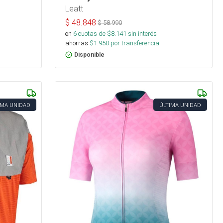
Leatt
$
48.848
$
58.990
en
6
cuotas de $
8.141
sin interés
ahorras
$
1.950
por transferencia.
Disponible
IMA UNIDAD
ÚLTIMA UNIDAD