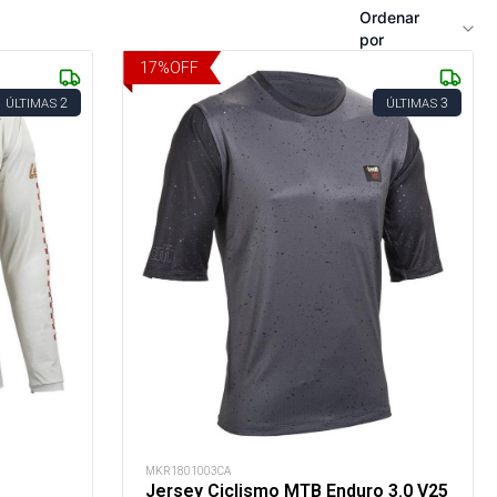
Ordenar
por
17
%
OFF
2
3
ÚLTIMAS
ÚLTIMAS
MKR1801003CA
Jersey Ciclismo MTB Enduro 3.0 V25