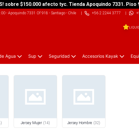
S! sobre $150.000 afecto tyc. Tienda Apoquindo 7331. Piso 
9:00
-
Apoquindo 7331 Of 918 - Santiago - Chile
|
+56 2 2244 3777
|
+
LIQUI
 de Agua
Sup
Seguridad
Accesorios Kayak
Equ
4
)
Jersey Mujer
(
14
)
Jersey Hombre
(
32
)