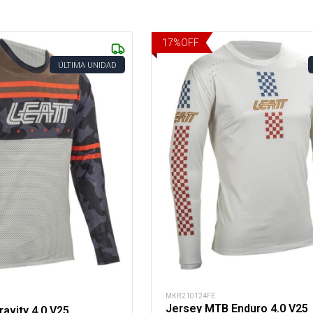
17
%
OFF
ÚLTIMA UNIDAD
MKR210124FE
Jersey MTB Enduro 4.0 V25
avity 4.0 V25