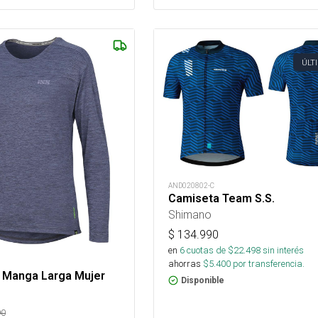
ÚLT
AND020802-C
Camiseta Team S.S.
Shimano
$
134.990
en
6
cuotas de $
22.498
sin interés
ahorras
$
5.400
por transferencia.
X Manga Larga Mujer
Disponible
90