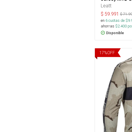
Leatt
$
59.991
$
71.9
en
6
cuotas de $
9.
ahorras
$
2.400
por
Disponible
17
%
OFF