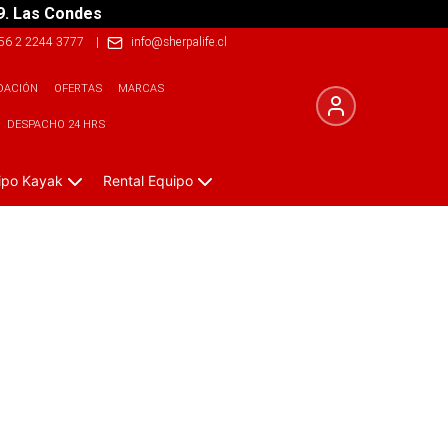
9. Las Condes
56 2 2244 3777
|
info@sherpalife.cl
DACIÓN
OFERTAS
MARCAS
DESPACHO 24 HRS
ipo Kayak
Rental Equipo