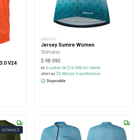
A300718-C
Jersey Sumire Women
Shimano
$
98.990
3.0 V24
en
6
cuotas de $
16.498
sin interés
ahorras
$
3.960
por transferencia.
Disponible
3
ÚLTIMAS