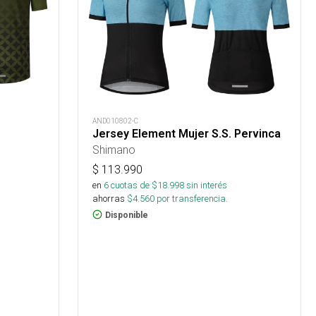
AND010802-C
Jersey Element Mujer S.S. Pervinca
Shimano
$
113.990
en
6
cuotas de $
18.998
sin interés
ahorras
$
4.560
por transferencia.
Disponible