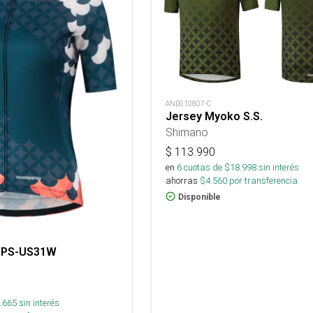
AND010807-C
Jersey Myoko S.S.
Shimano
$
113.990
en
6
cuotas de $
18.998
sin interés
ahorras
$
4.560
por transferencia.
Disponible
SPS-US31W
.665
sin interés