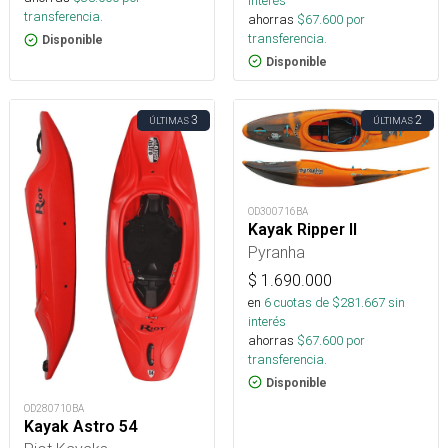
interés
transferencia.
ahorras
$
67.600
por
transferencia.
Disponible
Disponible
3
2
ÚLTIMAS
ÚLTIMAS
OD300716BA
Kayak Ripper II
Pyranha
$
1.690.000
en
6
cuotas de $
281.667
sin
interés
ahorras
$
67.600
por
transferencia.
Disponible
OD280710BA
Kayak Astro 54