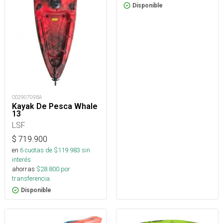
Disponible
OD290709BA
Kayak De Pesca Whale
13
LSF
$
719.900
en
6
cuotas de $
119.983
sin
interés
ahorras
$
28.800
por
transferencia.
Disponible