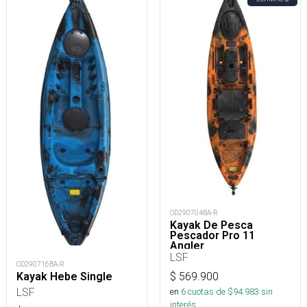
OD290704BA-R
Kayak De Pesca
Pescador Pro 11
Angler
LSF
OD290716BA-R
$
569.900
Kayak Hebe Single
LSF
en
6
cuotas de $
94.983
sin
interés