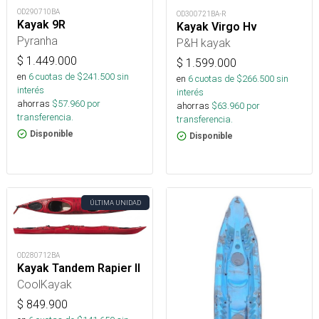
OD290710BA
OD300721BA-R
Kayak 9R
Kayak Virgo Hv
Pyranha
P&H kayak
$
1.449.000
$
1.599.000
en
6
cuotas de $
241.500
sin
en
6
cuotas de $
266.500
sin
interés
interés
ahorras
$
57.960
por
ahorras
$
63.960
por
transferencia.
transferencia.
Disponible
Disponible
ÚLTIMA UNIDAD
OD280712BA
Kayak Tandem Rapier II
CoolKayak
$
849.900