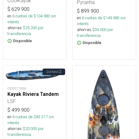
CoolKayak
Pyranha
$
629.900
$
899.900
en
6
cuotas de $
104.983
sin
en
6
cuotas de $
149.983
sin
interés
interés
ahorras
$
25.200
por
ahorras
$
36.000
por
transferencia.
transferencia.
Disponible
Disponible
2
ÚLTIMAS
OD300718BA
Kayak Riviera Tandem
LSF
$
499.900
en
6
cuotas de $
83.317
sin
interés
ahorras
$
20.000
por
transferencia.