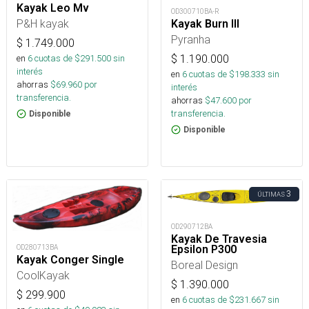
Kayak Leo Mv
OD300710BA-R
P&H kayak
Kayak Burn III
Pyranha
$
1.749.000
en
6
cuotas de $
291.500
sin
$
1.190.000
interés
en
6
cuotas de $
198.333
sin
ahorras
$
69.960
por
interés
transferencia.
ahorras
$
47.600
por
transferencia.
Disponible
Disponible
3
ÚLTIMAS
OD290712BA
Kayak De Travesia
Epsilon P300
OD280713BA
Kayak Conger Single
Boreal Design
CoolKayak
$
1.390.000
$
299.900
en
6
cuotas de $
231.667
sin