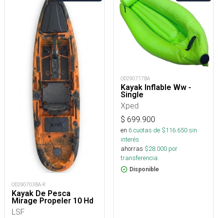
OD290717BA
Kayak Inflable Ww -
Single
Xped
$
699.900
en
6
cuotas de $
116.650
sin
interés
ahorras
$
28.000
por
transferencia.
Disponible
OD290703BA-R
Kayak De Pesca
Mirage Propeler 10 Hd
LSF