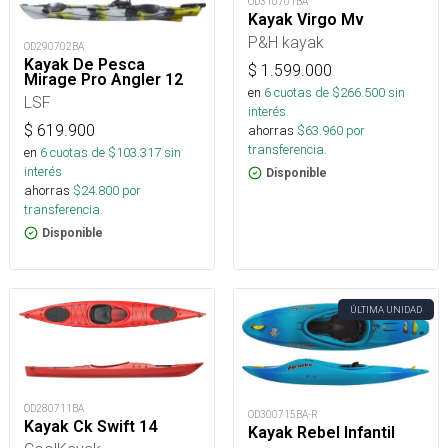
OD310701BA
Kayak Virgo Mv
P&H kayak
OD290702BA
Kayak De Pesca
$
1.599.000
Mirage Pro Angler 12
en
6
cuotas de $
266.500
sin
LSF
interés
$
619.900
ahorras
$
63.960
por
transferencia.
en
6
cuotas de $
103.317
sin
interés
Disponible
ahorras
$
24.800
por
transferencia.
Disponible
ÚLTIMA UNIDAD
OD280711BA
OD300715BA-R
Kayak Ck Swift 14
Kayak Rebel Infantil