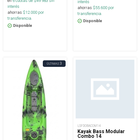
en
6
cuotas de $
49.983
sin
interés
interés
ahorras
$
55.600
por
ahorras
$
12.000
por
transferencia.
transferencia.
Disponible
Disponible
3
ÚLTIMAS
LSFDOBACOM14
Kayak Bass Modular
Combo 14