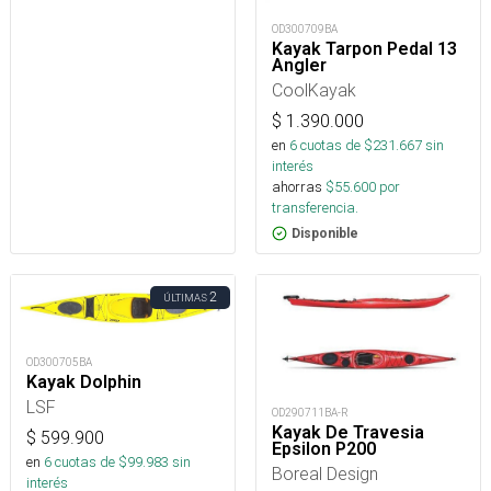
OD300709BA
Kayak Tarpon Pedal 13
Angler
CoolKayak
$
1.390.000
en
6
cuotas de $
231.667
sin
interés
ahorras
$
55.600
por
transferencia.
Disponible
2
ÚLTIMAS
OD300705BA
Kayak Dolphin
LSF
OD290711BA-R
Kayak De Travesia
$
599.900
Epsilon P200
en
6
cuotas de $
99.983
sin
Boreal Design
interés