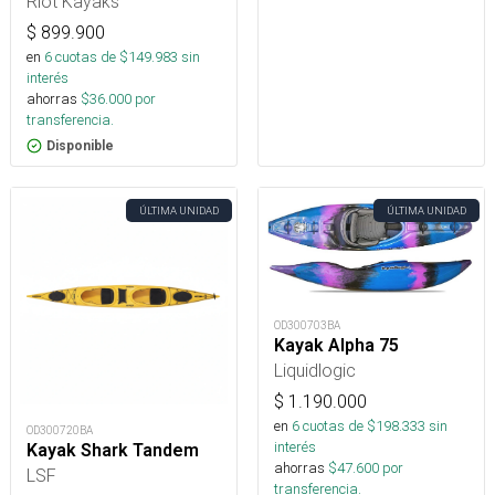
Riot Kayaks
$
899.900
en
6
cuotas de $
149.983
sin
interés
ahorras
$
36.000
por
transferencia.
Disponible
ÚLTIMA UNIDAD
ÚLTIMA UNIDAD
OD300703BA
Kayak Alpha 75
Liquidlogic
$
1.190.000
en
6
cuotas de $
198.333
sin
OD300720BA
interés
Kayak Shark Tandem
ahorras
$
47.600
por
LSF
transferencia.