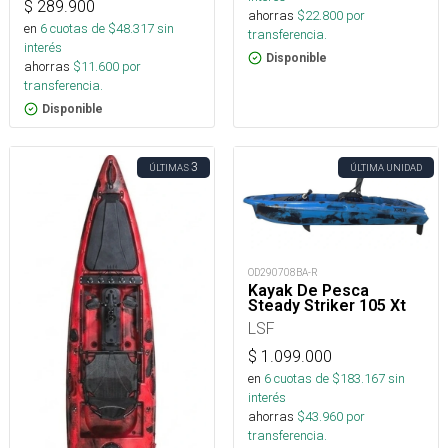
$
289.900
ahorras
$
22.800
por
en
6
cuotas de $
48.317
sin
transferencia.
interés
Disponible
ahorras
$
11.600
por
transferencia.
Disponible
3
ÚLTIMAS
ÚLTIMA UNIDAD
OD290708BA-R
Kayak De Pesca
Steady Striker 105 Xt
LSF
$
1.099.000
en
6
cuotas de $
183.167
sin
interés
ahorras
$
43.960
por
transferencia.