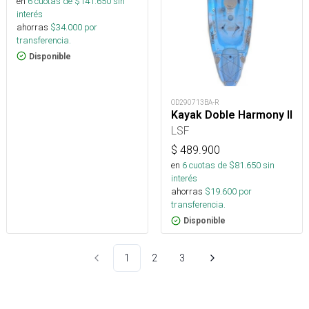
en
6
cuotas de $
141.650
sin
interés
ahorras
$
34.000
por
transferencia.
Disponible
OD290713BA-R
Kayak Doble Harmony II
LSF
$
489.900
en
6
cuotas de $
81.650
sin
interés
ahorras
$
19.600
por
transferencia.
Disponible
1
2
3