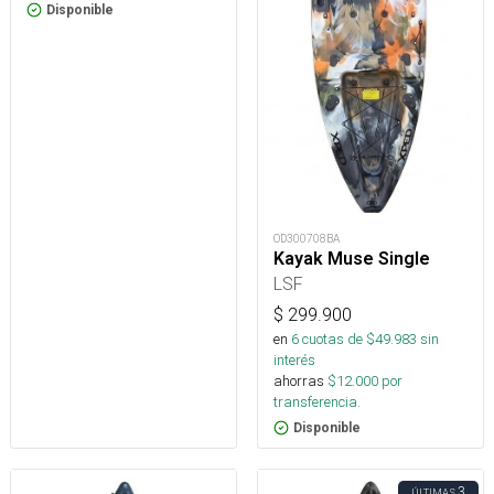
Disponible
OD300708BA
Kayak Muse Single
LSF
$
299.900
en
6
cuotas de $
49.983
sin
interés
ahorras
$
12.000
por
transferencia.
Disponible
3
ÚLTIMAS