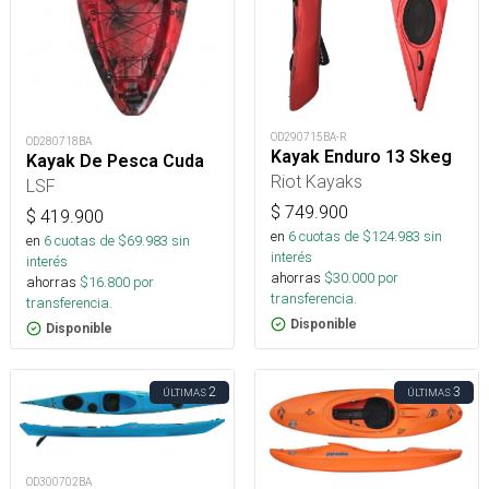
OD290715BA-R
OD280718BA
Kayak Enduro 13 Skeg
Kayak De Pesca Cuda
Riot Kayaks
LSF
$
749.900
$
419.900
en
6
cuotas de $
124.983
sin
en
6
cuotas de $
69.983
sin
interés
interés
ahorras
$
30.000
por
ahorras
$
16.800
por
transferencia.
transferencia.
Disponible
Disponible
2
3
ÚLTIMAS
ÚLTIMAS
OD300702BA