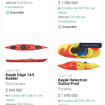
$
1.390.000
ahorras
$
24.000
por
transferencia.
en
6
cuotas de $
231.667
sin
interés
Disponible
ahorras
$
55.600
por
transferencia.
Disponible
ÚLTIMA UNIDAD
OD290714BA
Kayak Edge 14.5
OD300713BA
Rudder
Kayak Helectron
GuiGui-Prod
Riot Kayaks
Pyranha
$
949.900
$
1.690.000
en
6
cuotas de $
158.317
sin
interés
en
6
cuotas de $
281.667
sin
ahorras
$
38.000
por