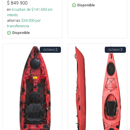
$
849.900
Disponible
en
6
cuotas de $
141.650
sin
interés
ahorras
$
34.000
por
transferencia.
Disponible
2
3
ÚLTIMAS
ÚLTIMAS