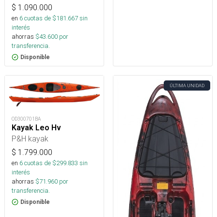
$
1.090.000
en
6
cuotas de $
181.667
sin
interés
ahorras
$
43.600
por
transferencia.
Disponible
ÚLTIMA UNIDAD
OD300701BA
Kayak Leo Hv
P&H kayak
$
1.799.000
en
6
cuotas de $
299.833
sin
interés
ahorras
$
71.960
por
transferencia.
Disponible