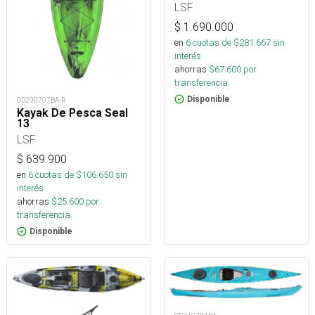
LSF
$
1.690.000
en
6
cuotas de $
281.667
sin
interés
ahorras
$
67.600
por
transferencia.
Disponible
OD290707BA-R
Kayak De Pesca Seal
13
LSF
$
639.900
en
6
cuotas de $
106.650
sin
interés
ahorras
$
25.600
por
transferencia.
Disponible