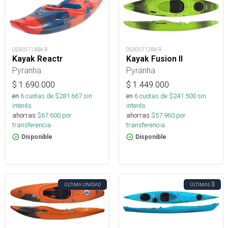
OD300714BA-R
OD300712BA-R
Kayak Reactr
Kayak Fusion II
Pyranha
Pyranha
$
1.690.000
$
1.449.000
en
6
cuotas de $
281.667
sin
en
6
cuotas de $
241.500
sin
interés
interés
ahorras
$
67.600
por
ahorras
$
57.960
por
transferencia.
transferencia.
Disponible
Disponible
3
ÚLTIMA UNIDAD
ÚLTIMAS