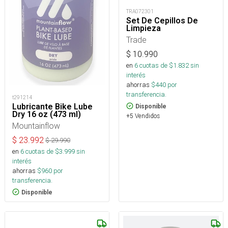
TRA072301
Set De Cepillos De
Limpieza
Trade
$
10.990
en
6
cuotas de $
1.832
sin
interés
ahorras
$
440
por
transferencia.
t291214
Lubricante Bike Lube
Disponible
Dry 16 oz (473 ml)
+5 Vendidos
Mountainflow
$
23.992
$
29.990
en
6
cuotas de $
3.999
sin
interés
ahorras
$
960
por
transferencia.
Disponible