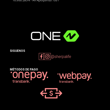
16.366.285-k - Av Apoquindo 7331
SIGUENOS
@sherpalife
MÉTODOS DE PAGO