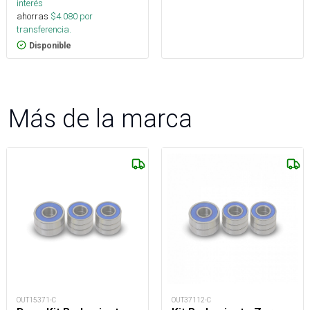
interés
ahorras
$
4.080
por
transferencia.
Disponible
Más de la marca
OUT15371-C
OUT37112-C