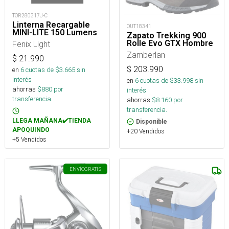
TOR280317J-C
Linterna Recargable
OUT18341
MINI-LITE 150 Lumens
Zapato Trekking 900
Rolle Evo GTX Hombre
Fenix Light
Zamberlan
$
21.990
$
203.990
en
6
cuotas de $
3.665
sin
interés
en
6
cuotas de $
33.998
sin
ahorras
$
880
por
interés
transferencia.
ahorras
$
8.160
por
transferencia.
LLEGA MAÑANA✔️TIENDA
Disponible
APOQUINDO
+20 Vendidos
+5 Vendidos
ENVÍO
GRATIS