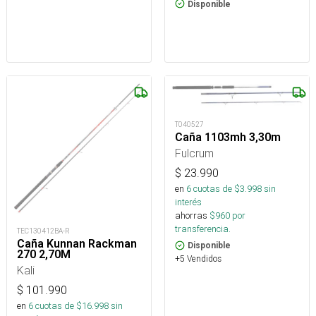
Disponible
T040527
Caña 1103mh 3,30m
Fulcrum
$
23.990
en
6
cuotas de $
3.998
sin
interés
ahorras
$
960
por
transferencia.
TEC130412BA-R
Caña Kunnan Rackman
Disponible
270 2,70M
+5 Vendidos
Kali
$
101.990
en
6
cuotas de $
16.998
sin