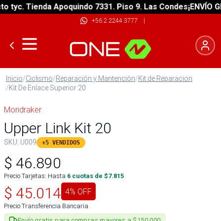
tyc. Tienda Apoquindo 7331. Piso 9. Las Condes
¡ENVÍO GRAT
+56 2 2244 3777
|
Inicio
/
Ciclismo
/
Reparación y Mantención
/
Kit de Reparacion
/
Kit De Enlace Superior 20
Mondraker
Upper Link Kit 20
SKU:
U009
+5 VENDIDOS
$
46.890
Precio Tarjetas: Hasta
6
cuotas de $
7.815
$
45.014
4
% OFF
Precio Transferencia Bancaria
Envío gratis para compras mayores a $150.000