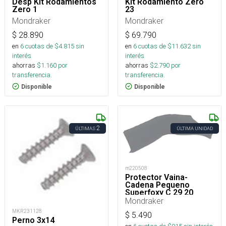
Desp Kit Rodamientos
Kit Rodamiento Zero
Zero 1
23
Mondraker
Mondraker
$
28.890
$
69.790
en
6
cuotas de $
4.815
sin
en
6
cuotas de $
11.632
sin
interés
interés
ahorras
$
1.160
por
ahorras
$
2.790
por
transferencia.
transferencia.
Disponible
Disponible
2
ÚLTIMAS
ÚLTIMA UNIDAD
m220508
Protector Vaina-
Cadena Pequeno
Superfoxy C 29 20
Mondraker
MKR231128
$
5.490
Perno 3x14