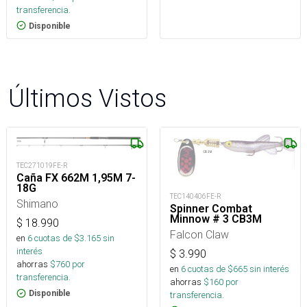
transferencia.
Disponible
Últimos Vistos
TEC271019FE-R
Caña FX 662M 1,95M 7-
18G
TEC140406FE-R
Shimano
Spinner Combat
Minnow # 3 CB3M
$
18.990
Falcon Claw
en
6
cuotas de $
3.165
sin
interés
$
3.990
ahorras
$
760
por
en
6
cuotas de $
665
sin interés
transferencia.
ahorras
$
160
por
Disponible
transferencia.