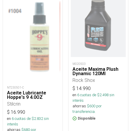
M020503
Aceite Maxima Plush
Dynamic 120Ml
Rock Shox
NT230501-C
$
14.990
Aceite Lubricante
en
6
cuotas de $
2.498
sin
Hoppe's 9 4.0OZ
interés
Stilcrin
ahorras
$
600
por
transferencia.
$
16.990
en
6
cuotas de $
2.832
sin
Disponible
interés
ahorras
$
680
por