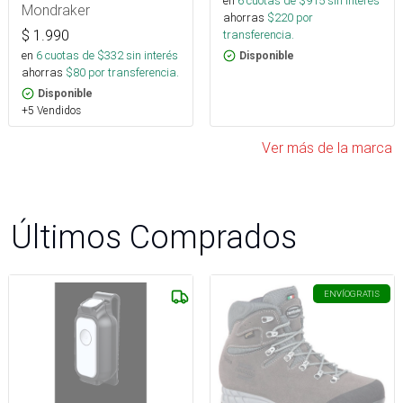
en
6
cuotas de $
915
sin interés
Mondraker
ahorras
$
220
por
transferencia.
$
1.990
en
6
cuotas de $
332
sin interés
Disponible
ahorras
$
80
por transferencia.
Disponible
+5 Vendidos
Ver más de la marca
Últimos Comprados
ENVÍO
GRATIS