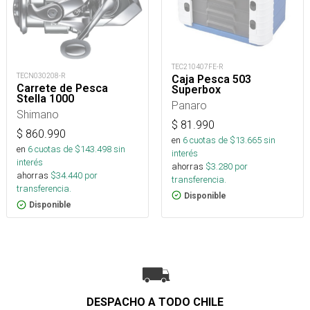
TEC210407FE-R
TECN030208-R
Caja Pesca 503
Carrete de Pesca
Superbox
Stella 1000
Panaro
Shimano
$
81.990
$
860.990
en
6
cuotas de $
13.665
sin
en
6
cuotas de $
143.498
sin
interés
interés
ahorras
$
3.280
por
ahorras
$
34.440
por
transferencia.
transferencia.
Disponible
Disponible
DESPACHO A TODO CHILE