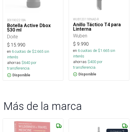
WUB120118NAD-R
DOI190221BA
Anillo Táctico T4 para
Botella Active Dbox
Linterna
530 ml
Wuben
Doite
$
9.990
$
15.990
en
6
cuotas de $
1.665
sin
en
6
cuotas de $
2.665
sin
interés
interés
ahorras
$
400
por
ahorras
$
640
por
transferencia.
transferencia.
Disponible
Disponible
Más de la marca
2
ÚLTIMAS