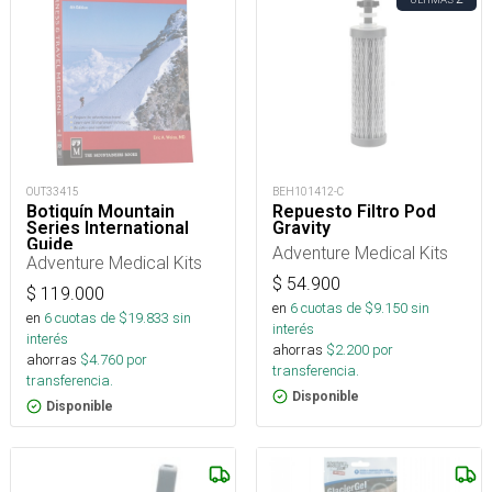
OUT33415
BEH101412-C
Botiquín Mountain
Repuesto Filtro Pod
Series International
Gravity
Guide
Adventure Medical Kits
Adventure Medical Kits
$
54.900
$
119.000
en
6
cuotas de $
9.150
sin
en
6
cuotas de $
19.833
sin
interés
interés
ahorras
$
2.200
por
ahorras
$
4.760
por
transferencia.
transferencia.
Disponible
Disponible