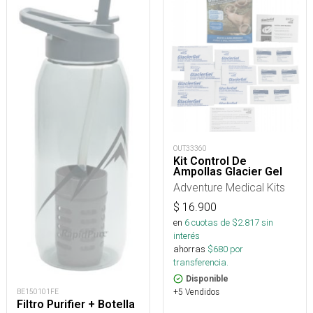
OUT33360
Kit Control De
Ampollas Glacier Gel
Adventure Medical Kits
$
16.900
en
6
cuotas de $
2.817
sin
interés
ahorras
$
680
por
transferencia.
Disponible
+5 Vendidos
BE150101FE
Filtro Purifier + Botella