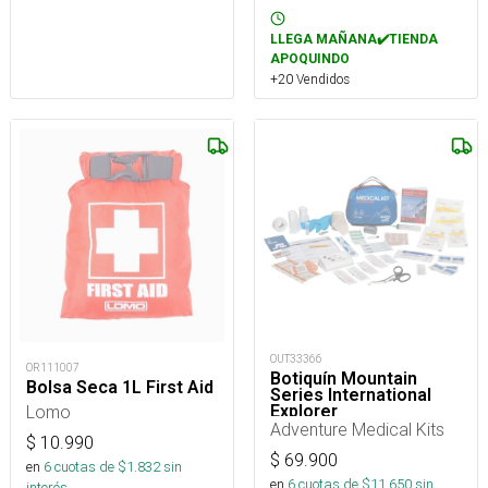
LLEGA MAÑANA✔️TIENDA
APOQUINDO
+20 Vendidos
OUT33366
OR111007
Botiquín Mountain
Bolsa Seca 1L First Aid
Series International
Explorer
Lomo
Adventure Medical Kits
$
10.990
$
69.900
en
6
cuotas de $
1.832
sin
en
6
cuotas de $
11.650
sin
interés