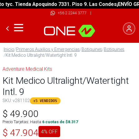
yc. Tienda Apoquindo 7331. Piso 9. Las Condes
¡ENVÍO GRATI
+56 2 2244 3777
|
Inicio
/
Primeros Auxilios y Emergencias
/
Botiquines
/
Botiquines
/
Kit Medico Ultralight/Watertight Intl. 9
Adventure Medical Kits
Kit Medico Ultralight/Watertight
Intl. 9
SKU:
v281102
+5 VENDIDOS
$
49.900
Precio Tarjetas: Hasta
6
cuotas de $
8.317
$
47.904
4
% OFF