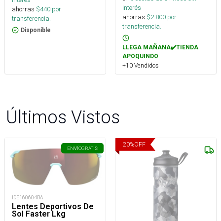
interés
ahorras
$
440
por
ahorras
$
2.800
por
transferencia.
transferencia.
Disponible
LLEGA MAÑANA✔️TIENDA
APOQUINDO
+10 Vendidos
Últimos Vistos
20
%
OFF
ENVÍO
GRATIS
IDE160604BA
Lentes Deportivos De
Sol Faster Lkg