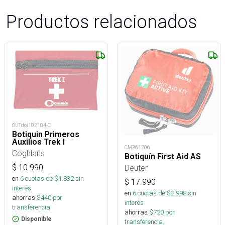
Productos relacionados
OUTdoi102104-C
Botiquin Primeros
Auxilios Trek I
CM261206
Coghlans
Botiquín First Aid AS
Deuter
$
10.990
en
6
cuotas de $
1.832
sin
$
17.990
interés
en
6
cuotas de $
2.998
sin
ahorras
$
440
por
interés
transferencia.
ahorras
$
720
por
Disponible
transferencia.