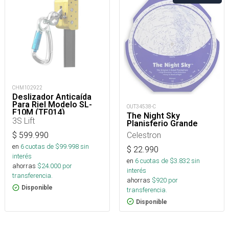
CHM102922
Deslizador Anticaída
Para Riel Modelo SL-
OUT34538-C
F10M (TF014)
The Night Sky
3S Lift
Planisferio Grande
Celestron
$
599.990
en
6
cuotas de $
99.998
sin
$
22.990
interés
en
6
cuotas de $
3.832
sin
ahorras
$
24.000
por
interés
transferencia.
ahorras
$
920
por
Disponible
transferencia.
Disponible