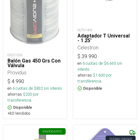
OUT31405
Adaptador T Universal
- 1.25'
Celestron
GS231206
$
39.990
Balón Gas 450 Grs Con
en
6
cuotas de $
6.665
sin
Válvula
interés
Providus
ahorras
$
1.600
por
$
4.990
transferencia.
en
6
cuotas de $
832
sin interés
Disponible
ahorras
$
200
por
transferencia.
Disponible
+80 Vendidos
ENVÍO
GRATIS
ÚLTIMA UNIDAD