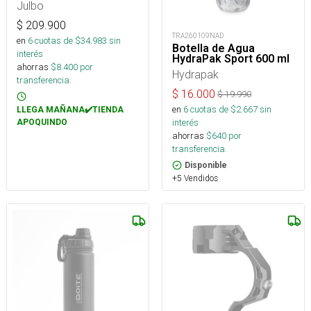
Julbo
$
209.900
TRA260109NAD
en
6
cuotas de $
34.983
sin
Botella de Agua
interés
HydraPak Sport 600 ml
ahorras
$
8.400
por
Hydrapak
transferencia.
$
16.000
$
19.990
en
6
cuotas de $
2.667
sin
LLEGA MAÑANA✔️TIENDA
interés
APOQUINDO
ahorras
$
640
por
transferencia.
Disponible
+5 Vendidos