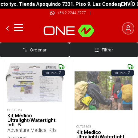
 tyc. Tienda Apoquindo 7331. Piso 9. Las Condes
¡ENVÍO GRA
+56 2 2244 3777
|
Kit Supervivencia
Ordenar
Filtrar
2
2
ÚLTIMAS
ÚLTIMAS
OUT33364
Kit Medico
Ultralight/Watertight
Intl. .5
OUT33363
Adventure Medical Kits
Kit Medico
Ultralight/Watertight