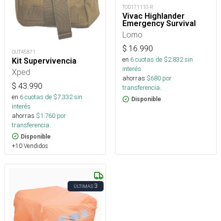
TOD171110-R
Vivac Highlander
Emergency Survival
Lomo
$
16.990
OUT45871
en
6
cuotas de $
2.832
sin
Kit Supervivencia
interés
Xped
ahorras
$
680
por
$
43.990
transferencia.
en
6
cuotas de $
7.332
sin
Disponible
interés
ahorras
$
1.760
por
transferencia.
Disponible
+10 Vendidos
3
ÚLTIMAS