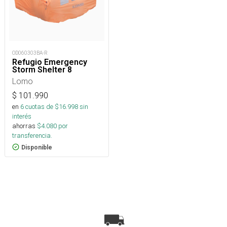
OD060303BA-R
Refugio Emergency
Storm Shelter 8
Lomo
$
101.990
en
6
cuotas de $
16.998
sin
interés
ahorras
$
4.080
por
transferencia.
Disponible