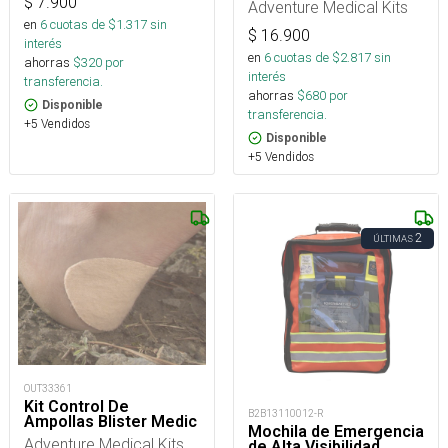
$
7.900
Adventure Medical Kits
en
6
cuotas de $
1.317
sin
$
16.900
interés
en
6
cuotas de $
2.817
sin
ahorras
$
320
por
interés
transferencia.
ahorras
$
680
por
Disponible
transferencia.
+5 Vendidos
Disponible
+5 Vendidos
2
ÚLTIMAS
OUT33361
Kit Control De
B2B13110012-R
Ampollas Blister Medic
Mochila de Emergencia
Adventure Medical Kits
de Alta Visibilidad