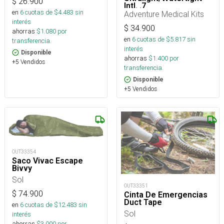
$
26.900
Intl. .7
en
6
cuotas de $
4.483
sin
Adventure Medical Kits
interés
$
34.900
ahorras
$
1.080
por
en
6
cuotas de $
5.817
sin
transferencia.
interés
Disponible
ahorras
$
1.400
por
+5 Vendidos
transferencia.
Disponible
+5 Vendidos
OUT33354
Saco Vivac Escape
Bivvy
Sol
OUT33351
$
74.900
Cinta De Emergencias
Duct Tape
en
6
cuotas de $
12.483
sin
Sol
interés
ahorras
$
3.000
por