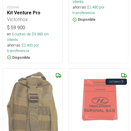
interés
ahorras
$
2.480
por
V200945
Kit Venture Pro
transferencia.
Victorinox
Disponible
$
59.900
en
6
cuotas de $
9.983
sin
interés
ahorras
$
2.400
por
transferencia.
Disponible
3
ÚLTIMAS