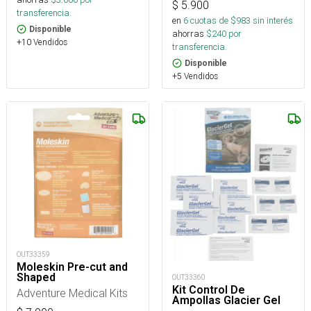
$
5.900
transferencia.
en
6
cuotas de $
983
sin interés
Disponible
ahorras
$
240
por
+10 Vendidos
transferencia.
Disponible
+5 Vendidos
OUT33359
Moleskin Pre-cut and
Shaped
OUT33360
Kit Control De
Adventure Medical Kits
Ampollas Glacier Gel