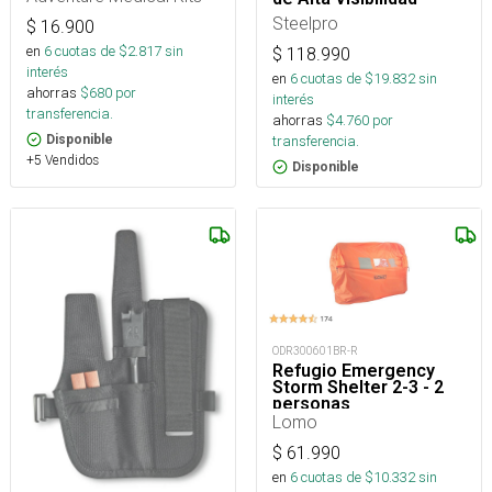
Steelpro
$
16.900
en
6
cuotas de $
2.817
sin
$
118.990
interés
en
6
cuotas de $
19.832
sin
ahorras
$
680
por
interés
transferencia.
ahorras
$
4.760
por
transferencia.
Disponible
+5 Vendidos
Disponible
ODR300601BR-R
Refugio Emergency
Storm Shelter 2-3 - 2
personas
Lomo
$
61.990
en
6
cuotas de $
10.332
sin