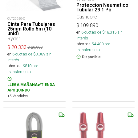
Proteccion Neumatico
Tubular 29 1 Pc
Cushcore
OUT29950-C
Cinta Para Tubulares
$
109.890
25mm Rollo 5m (10
en
6
cuotas de $
18.315
sin
unid)
interés
Ryder
ahorras
$
4.400
por
$
20.333
$
29.990
transferencia.
en
6
cuotas de $
3.389
sin
Disponible
interés
ahorras
$
810
por
transferencia.
LLEGA MAÑANA✔️TIENDA
APOQUINDO
+5 Vendidos