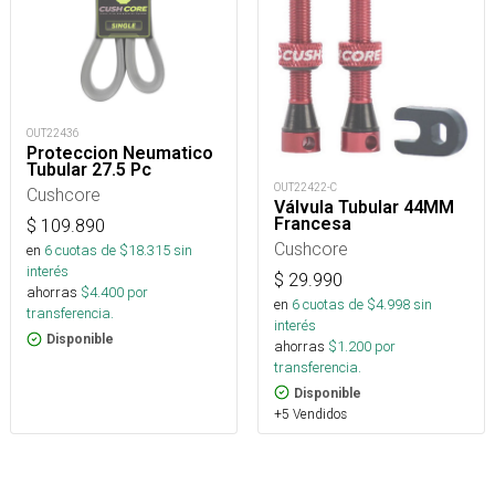
OUT22436
Proteccion Neumatico
Tubular 27.5 Pc
OUT22422-C
Cushcore
Válvula Tubular 44MM
Francesa
$
109.890
Cushcore
en
6
cuotas de $
18.315
sin
interés
$
29.990
ahorras
$
4.400
por
en
6
cuotas de $
4.998
sin
transferencia.
interés
Disponible
ahorras
$
1.200
por
transferencia.
Disponible
+5 Vendidos