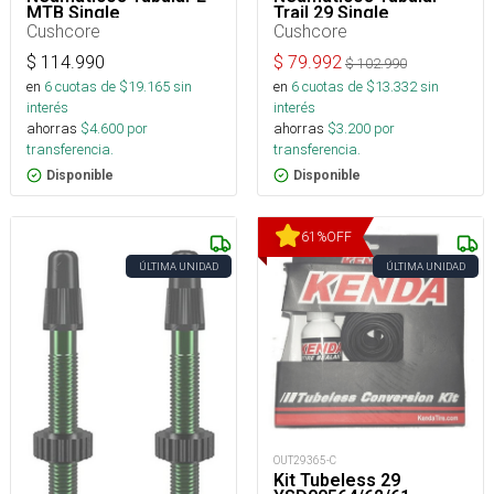
MTB Single
Trail 29 Single
Cushcore
Cushcore
$
114.990
$
79.992
$
102.990
en
6
cuotas de $
19.165
sin
en
6
cuotas de $
13.332
sin
interés
interés
ahorras
$
4.600
por
ahorras
$
3.200
por
transferencia.
transferencia.
Disponible
Disponible
61
%
OFF
ÚLTIMA UNIDAD
ÚLTIMA UNIDAD
OUT29365-C
Kit Tubeless 29