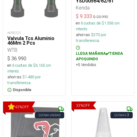
YSD00564/62/61
Kenda
$
9.333
$
23.990
en
6
cuotas de $
1.556
sin
interés
m090223
ahorras
$
370
por
Valvula Tcs Aluminio
transferencia.
46Mm 2 Pcs
WTB
LLEGA MAÑANA✔️TIENDA
$
36.990
APOQUINDO
+5 Vendidos
en
6
cuotas de $
6.165
sin
interés
ahorras
$
1.480
por
transferencia.
Disponible
33
%
OFF
43
%
OFF
3
ÚLTIMA UNIDAD
ÚLTIMAS