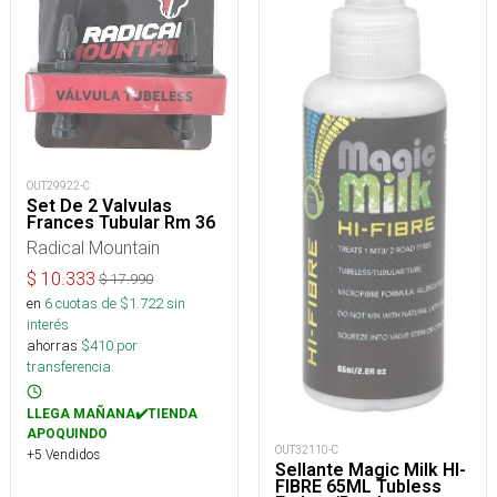
OUT29922-C
Set De 2 Valvulas
Frances Tubular Rm 36
Radical Mountain
$
10.333
$
17.990
en
6
cuotas de $
1.722
sin
interés
ahorras
$
410
por
transferencia.
LLEGA MAÑANA✔️TIENDA
APOQUINDO
OUT32110-C
+5 Vendidos
Sellante Magic Milk HI-
FIBRE 65ML Tubless