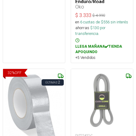
Enduro/Road
Oko
$
3.333
$
4.990
en
6
cuotas de $
556
sin interés
ahorras
$
130
por
transferencia.
LLEGA MAÑANA✔️TIENDA
APOQUINDO
+5 Vendidos
32
%
OFF
2
ÚLTIMAS
OUT22432-C