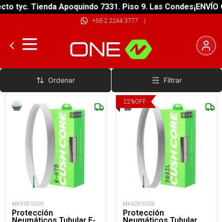
o tyc. Tienda Apoquindo 7331. Piso 9. Las Condes
¡ENVÍO GR
+56 2 2244 3777
|
Kit Tubulares
Ordenar
Filtrar
22
%
OFF
MKR2810005
MKR2810006
Protección
Protección
Neumáticos Tubular E-
Neumáticos Tubular