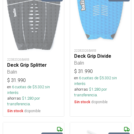
22282026BARB
Deck Grip Divide
22382026BARB
Balin
Deck Grip Splitter
$
31.990
Balin
en
6
cuotas de $
5.332
sin
$
31.990
interés
en
6
cuotas de $
5.332
sin
ahorras
$
1.280
por
interés
transferencia.
ahorras
$
1.280
por
disponible
Sin stock
transferencia.
disponible
Sin stock