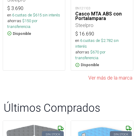
$
3.690
BN121103
Casco MTA ABS con
en
6
cuotas de $
615
sin interés
Portalampara
ahorras
$
150
por
Steelpro
transferencia.
$
16.690
Disponible
en
6
cuotas de $
2.782
sin
interés
ahorras
$
670
por
transferencia.
Disponible
Ver más de la marca
Últimos Comprados
SIN STOCK
SIN STOCK