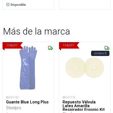
Disponible
Más de la marca
15
%
OFF
15
%
OFF
3
ÚLTIMAS
BN121122
BN121112
Guante Blue Long Plus
Repuesto Válvula
Latex Amarilla
Steelpro
Respirador Ergonic Kit