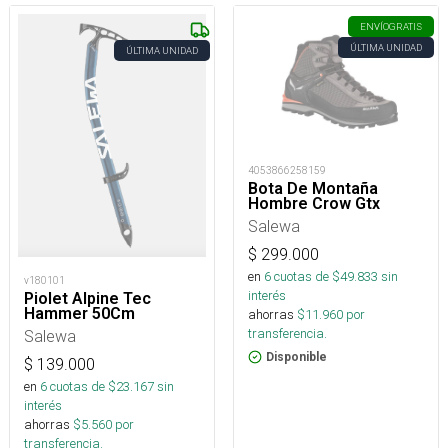
ENVÍO
GRATIS
ÚLTIMA UNIDAD
ÚLTIMA UNIDAD
4053866258159
Bota De Montaña
Hombre Crow Gtx
Salewa
$
299.000
en
6
cuotas de $
49.833
sin
v180101
interés
Piolet Alpine Tec
Hammer 50Cm
ahorras
$
11.960
por
transferencia.
Salewa
Disponible
$
139.000
en
6
cuotas de $
23.167
sin
interés
ahorras
$
5.560
por
transferencia.