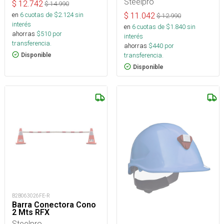
25 Unidades
Steelpro
$
12.742
$
14.990
en
6
cuotas de $
2.124
sin
$
11.042
$
12.990
interés
en
6
cuotas de $
1.840
sin
ahorras
$
510
por
interés
transferencia.
ahorras
$
440
por
transferencia.
Disponible
Disponible
B2B063026FE-R
Barra Conectora Cono
2 Mts RFX
Steelpro