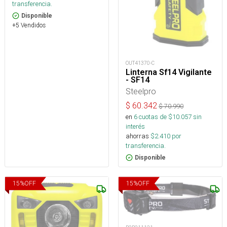
transferencia.
Disponible
+5 Vendidos
OUT41370-C
Linterna Sf14 Vigilante
- SF14
Steelpro
$
60.342
$
70.990
en
6
cuotas de $
10.057
sin
interés
ahorras
$
2.410
por
transferencia.
Disponible
15
%
OFF
15
%
OFF