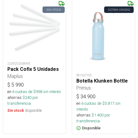
SIN STOCK
ÚLTIMA UNIDAD
22082026BARB
Pack Cofix 5 Unidades
Maplus
BH160706
Botella Klunken Bottle
$
5.990
Primus
en
6
cuotas de $
998
sin interés
$
34.900
ahorras
$
240
por
en
6
cuotas de $
5.817
sin
transferencia.
interés
disponible
Sin stock
ahorras
$
1.400
por
transferencia.
Disponible