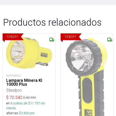
Productos relacionados
15
%
OFF
15
%
OFF
OUT41363-C
Lampara Minera Kl
10000 Plus
Steelpro
$
70.542
$
82.990
en
6
cuotas de $
11.757
sin
interés
ahorras
$
2.820
por