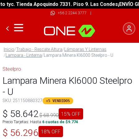
tyc. Tienda Apoquindo 7331. Piso 9. Las Condes
¡ENVÍO GRAT
+56 2 2244 3777
|
Inicio
/
Trabajo - Rescate Altura
/
Lámparas Y Linternas
/
Lampara - Linterna
/
Lampara Minera Kl6000 Steelpro - U
Steelpro
Lampara Minera Kl6000 Steelpro
- U
SKU:
251150880327
+5 VENDIDOS
$
58.642
15
% OFF
$
68.990
Precio Tarjetas: Hasta
6
cuotas de $
9.774
$
56.296
18
% OFF