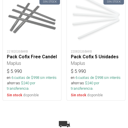
SIN STOCK
SIN STOCK
22182026BARB
22082026BARB
Pack Cofix Free Candel
Pack Cofix 5 Unidades
Maplus
Maplus
$
5.990
$
5.990
en
6
cuotas de $
998
sin interés
en
6
cuotas de $
998
sin interés
ahorras
$
240
por
ahorras
$
240
por
transferencia.
transferencia.
disponible
disponible
Sin stock
Sin stock