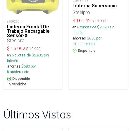
B2B211121
Linterna Supersonic
Steelpro
$
16.142
$
18.990
s280226
Linterna Frontal De
en
6
cuotas de $
2.690
sin
Trabajo Recargable
interés
Sensor-X
ahorras
$
650
por
Steelpro
transferencia.
$
16.992
$
19.990
Disponible
en
6
cuotas de $
2.832
sin
interés
ahorras
$
680
por
transferencia.
Disponible
+5 Vendidos
Últimos Vistos