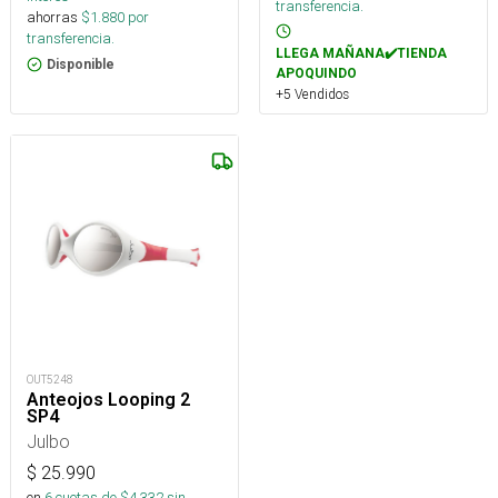
transferencia.
ahorras
$
1.880
por
transferencia.
LLEGA MAÑANA✔️TIENDA
Disponible
APOQUINDO
+5 Vendidos
OUT5248
Anteojos Looping 2
SP4
Julbo
$
25.990
en
6
cuotas de $
4.332
sin