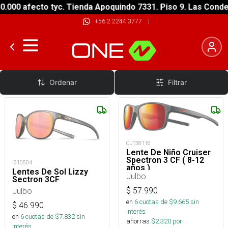
.000 afecto tyc. Tienda Apoquindo 7331. Piso 9. Las Conde
+56 2 2244 3777
|
Lentes de Sol
Ordenar
Filtrar
OUT38116
Lente De Niño Cruiser
Spectron 3 CF ( 8-12
I310504
años )
Lentes De Sol Lizzy
Julbo
Sectron 3CF
$
57.990
Julbo
en
6
cuotas de $
9.665
sin
$
46.990
interés
en
6
cuotas de $
7.832
sin
ahorras
$
2.320
por
interés