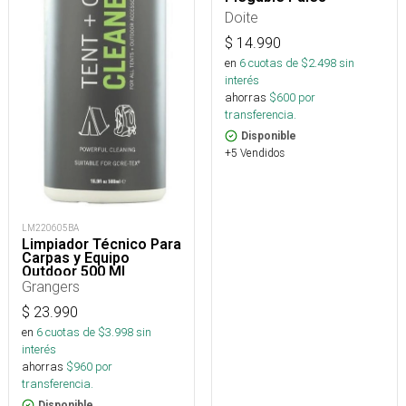
Doite
$
14.990
en
6
cuotas de $
2.498
sin
interés
ahorras
$
600
por
transferencia.
Disponible
+5 Vendidos
LM220605BA
Limpiador Técnico Para
Carpas y Equipo
Outdoor 500 Ml
Grangers
$
23.990
en
6
cuotas de $
3.998
sin
interés
ahorras
$
960
por
transferencia.
Disponible