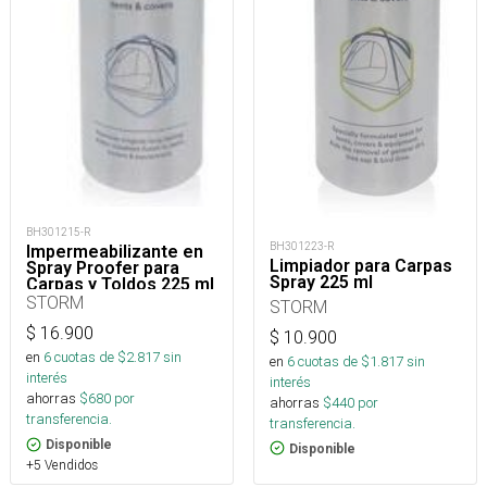
BH301215-R
BH301223-R
Impermeabilizante en
Limpiador para Carpas
Spray Proofer para
Spray 225 ml
Carpas y Toldos 225 ml
STORM
STORM
$
16.900
$
10.900
en
6
cuotas de $
2.817
sin
en
6
cuotas de $
1.817
sin
interés
interés
ahorras
$
680
por
ahorras
$
440
por
transferencia.
transferencia.
Disponible
Disponible
+5 Vendidos