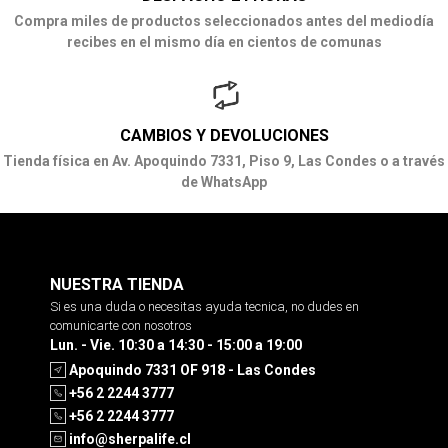
Compra miles de productos seleccionados antes del mediodía
recibes en el mismo día en cientos de comunas
CAMBIOS Y DEVOLUCIONES
Tienda física en Av. Apoquindo 7331, Piso 9, Las Condes o a través
de WhatsApp
NUESTRA TIENDA
Si es una duda o necesitas ayuda tecnica, no dudes en
comunicarte con nosotros
Lun. - Vie. 10:30 a 14:30 - 15:00 a 19:00
Apoquindo 7331 OF 918 - Las Condes
+56 2 2244 3777
+56 2 2244 3777
info@sherpalife.cl