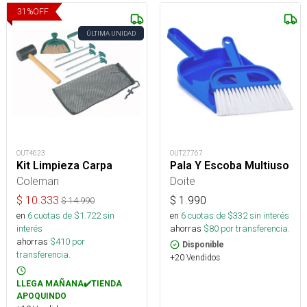
31
%
OFF
ÚLTIMA UNIDAD
OUT4623
OUT27767
Kit Limpieza Carpa
Pala Y Escoba Multiuso
Coleman
Doite
$
10.333
$
1.990
$
14.990
en
6
cuotas de $
1.722
sin
en
6
cuotas de $
332
sin interés
interés
ahorras
$
80
por transferencia.
ahorras
$
410
por
Disponible
transferencia.
+20 Vendidos
LLEGA MAÑANA✔️TIENDA
APOQUINDO