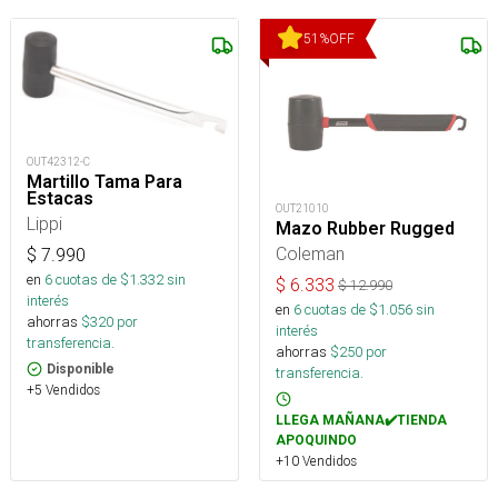
51
%
OFF
OUT42312-C
Martillo Tama Para
Estacas
OUT21010
Lippi
Mazo Rubber Rugged
Coleman
$
7.990
en
6
cuotas de $
1.332
sin
$
6.333
$
12.990
interés
en
6
cuotas de $
1.056
sin
ahorras
$
320
por
interés
transferencia.
ahorras
$
250
por
Disponible
transferencia.
+5 Vendidos
LLEGA MAÑANA✔️TIENDA
APOQUINDO
+10 Vendidos