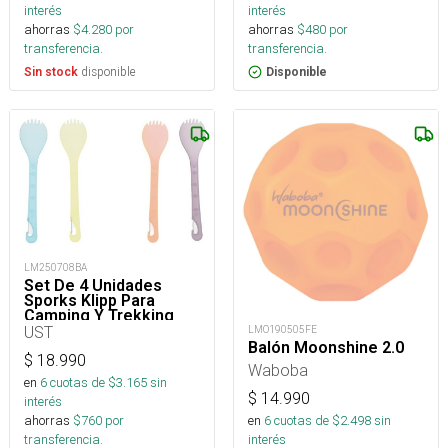
interés
interés
ahorras
$
4.280
por
ahorras
$
480
por
transferencia.
transferencia.
disponible
Sin stock
Disponible
LM250708BA
Set De 4 Unidades
Sporks Klipp Para
Camping Y Trekking
UST
LMO190505FE
Balón Moonshine 2.0
$
18.990
Waboba
en
6
cuotas de $
3.165
sin
$
14.990
interés
ahorras
$
760
por
en
6
cuotas de $
2.498
sin
transferencia.
interés