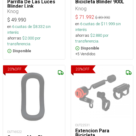
Parrilla De Las Luces
Bicicleta Blinder 900L
Blinder Link
Knog
Knog
$
71.992
$
89.990
$
49.990
en
6
cuotas de $
11.999
sin
en
6
cuotas de $
8.332
sin
interés
interés
ahorras
$
2.880
por
ahorras
$
2.000
por
transferencia.
transferencia.
Disponible
Disponible
+5 Vendidos
20
%
OFF
20
%
OFF
OUT22531
Extencion Para
OUT16522
Bicicleta