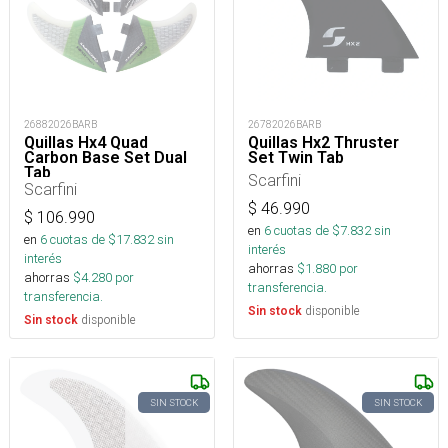
26882026BARB
26782026BARB
Quillas Hx4 Quad
Quillas Hx2 Thruster
Carbon Base Set Dual
Set Twin Tab
Tab
Scarfini
Scarfini
$
46.990
$
106.990
en
6
cuotas de $
7.832
sin
en
6
cuotas de $
17.832
sin
interés
interés
ahorras
$
1.880
por
ahorras
$
4.280
por
transferencia.
transferencia.
disponible
Sin stock
disponible
Sin stock
SIN STOCK
SIN STOCK