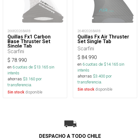
26482026BARB
26682026BARB
Quillas Fx Air Thruster
Quillas Fx1 Carbon
Set Single Tab
Base Thruster Set
Single Tab
Scarfini
Scarfini
$
84.990
$
78.990
en
6
cuotas de $
14.165
sin
en
6
cuotas de $
13.165
sin
interés
interés
ahorras
$
3.400
por
ahorras
$
3.160
por
transferencia.
transferencia.
disponible
Sin stock
disponible
Sin stock
DESPACHO A TODO CHILE