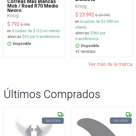
Correas Mas Blancas
Mob / Road R70 Medio
Knog
Negro
$
23.992
Knog
$
29.990
en
6
cuotas de $
3.999
sin
$
792
$
990
interés
en
6
cuotas de $
132
sin interés
ahorras
$
960
por
ahorras
$
30
por transferencia.
transferencia.
Disponible
Disponible
+5 Vendidos
Ver más de la marca
Últimos Comprados
SIN STOCK
SIN STOCK