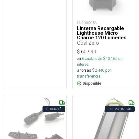
LM240601BA
Linterna Recargable
Lighthouse Micro
Charge 120 Lúmenes
Goal Zero
$
60.990
en
6
cuotas de $
10.165
sin
interés
ahorras
$
2.440
por
transferencia.
Disponible
2
ÚLTIMAS
ÚLTIMA UNIDAD