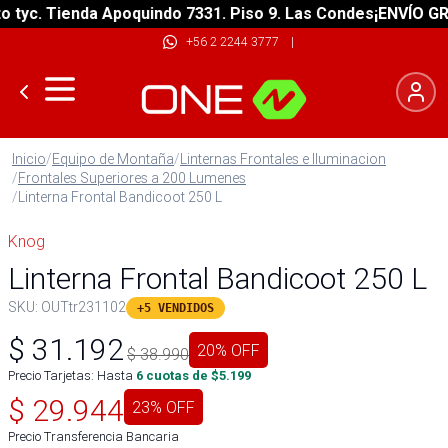
c. Tienda Apoquindo 7331. Piso 9. Las Condes
¡ENVÍO GRATIS
+56 2 2244 3777
|
Inicio
/
Equipo de Montaña
/
Linternas Frontales e Iluminacion
/
Frontales Superiores a 200 Lumenes
/
Linterna Frontal Bandicoot 250 L
Knog
Linterna Frontal Bandicoot 250 L
SKU:
OUTtr231102
+5 VENDIDOS
$
31.192
20
% OFF
$
38.990
Precio Tarjetas: Hasta
6
cuotas de $
5.199
$
29.944
23
% OFF
Precio Transferencia Bancaria