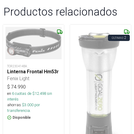
Productos relacionados
2
ÚLTIMAS
TOR230414BA
Linterna Frontal Hm53r
Fenix Light
$
74.990
en
6
cuotas de $
12.498
sin
interés
ahorras
$
3.000
por
transferencia.
Disponible