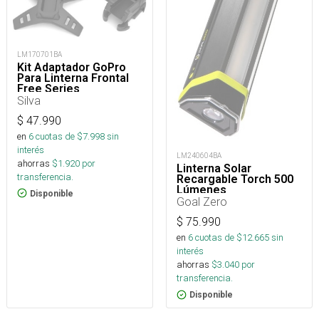
LM170701BA
Kit Adaptador GoPro
Para Linterna Frontal
Free Series
Silva
$
47.990
en
6
cuotas de $
7.998
sin
interés
LM240604BA
ahorras
$
1.920
por
Linterna Solar
transferencia.
Recargable Torch 500
Lúmenes
Disponible
Goal Zero
$
75.990
en
6
cuotas de $
12.665
sin
interés
ahorras
$
3.040
por
transferencia.
Disponible