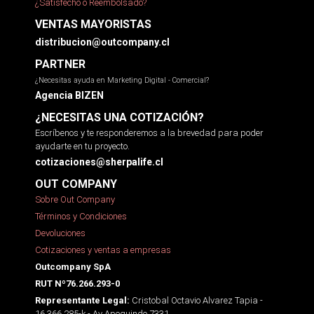
¿Satisfecho o Reembolsado?
VENTAS MAYORISTAS
distribucion@outcompany.cl
PARTNER
¿Necesitas ayuda en Marketing Digital - Comercial?
Agencia BIZEN
¿NECESITAS UNA COTIZACIÓN?
Escríbenos y te responderemos a la brevedad para poder
ayudarte en tu proyecto.
cotizaciones@sherpalife.cl
OUT COMPANY
Sobre Out Company
Términos y Condiciones
Devoluciones
Cotizaciones y ventas a empresas
Outcompany SpA
RUT Nº76.266.293-0
Cristobal Octavio Alvarez Tapia -
Representante Legal:
16.366.285-k - Av Apoquindo 7331