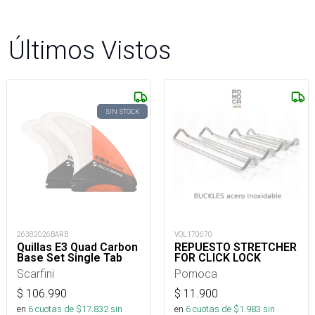
Últimos Vistos
SIN STOCK
26382026BARB
VOL170670
Quillas E3 Quad Carbon
REPUESTO STRETCHER
Base Set Single Tab
FOR CLICK LOCK
Scarfini
Pomoca
$
106.990
$
11.900
en
6
cuotas de $
17.832
sin
en
6
cuotas de $
1.983
sin