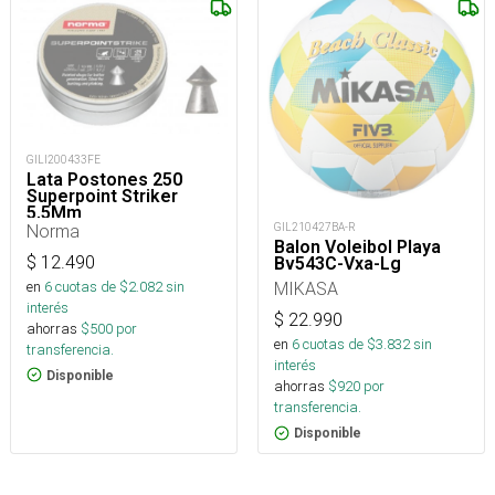
GILI200433FE
Lata Postones 250
Superpoint Striker
5,5Mm
Norma
GIL210427BA-R
Balon Voleibol Playa
$
12.490
Bv543C-Vxa-Lg
en
6
cuotas de $
2.082
sin
MIKASA
interés
$
22.990
ahorras
$
500
por
en
6
cuotas de $
3.832
sin
transferencia.
interés
Disponible
ahorras
$
920
por
transferencia.
Disponible