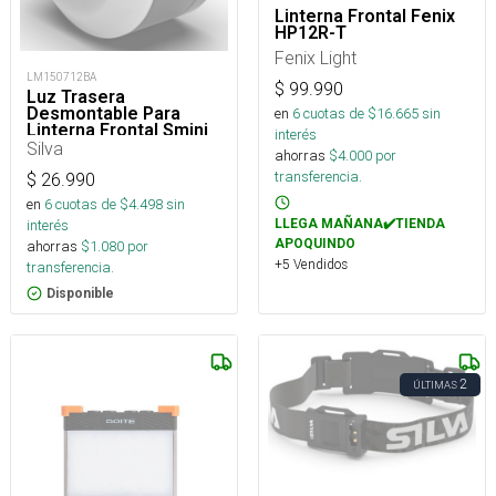
Linterna Frontal Fenix
HP12R-T
Fenix Light
LM150712BA
$
99.990
Luz Trasera
Desmontable Para
en
6
cuotas de $
16.665
sin
Linterna Frontal Smini
interés
Y Smini Fly
Silva
ahorras
$
4.000
por
transferencia.
$
26.990
en
6
cuotas de $
4.498
sin
LLEGA MAÑANA✔️TIENDA
interés
APOQUINDO
ahorras
$
1.080
por
+5 Vendidos
transferencia.
Disponible
2
ÚLTIMAS