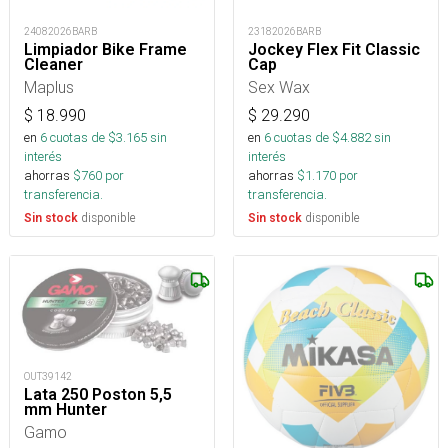
24082026BARB
23182026BARB
Limpiador Bike Frame
Jockey Flex Fit Classic
Cleaner
Cap
Maplus
Sex Wax
$
18.990
$
29.290
en
6
cuotas de $
3.165
sin
en
6
cuotas de $
4.882
sin
interés
interés
ahorras
$
760
por
ahorras
$
1.170
por
transferencia.
transferencia.
disponible
disponible
Sin stock
Sin stock
OUT39142
Lata 250 Poston 5,5
mm Hunter
Gamo