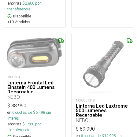
ahorras
$
2.800
por
transferencia.
Disponible
+10 Vendidos
n030104
Linterna Frontal Led
Einstein 400 Lumens
Recargable
NEBO
NOV0807219
$
38.990
Linterna Led Luxtreme
500 Lumenes
en
6
cuotas de $
6.498
sin
Recargable
interés
NEBO
ahorras
$
1.560
por
$
89.990
transferencia.
en
6
cuotas de $
14.998
sin
Disponible