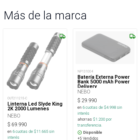
Más de la marca
NP131004
Batería Externa Power
Bank 5000 mAh Power
Delivery
NEBO
OUT211215-C
$
29.990
Linterna Led Slyde King
en
6
cuotas de $
4.998
sin
2K 2000 Lumenes
interés
NEBO
ahorras
$
1.200
por
$
69.990
transferencia.
en
6
cuotas de $
11.665
sin
Disponible
interés
+5 Vendidos