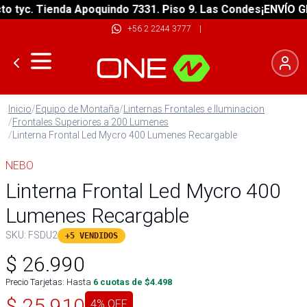
tyc. Tienda Apoquindo 7331. Piso 9. Las Condes
¡ENVÍO GRAT
+56 2 2244 3777
|
Inicio
/
Equipo de Montaña
/
Linternas Frontales e Iluminacion
/
Frontales Superiores a 200 Lumenes
/
Linterna Frontal Led Mycro 400 Lumenes Recargable
NEBO
Linterna Frontal Led Mycro 400
Lumenes Recargable
SKU:
FSDU2
+5 VENDIDOS
$
26.990
Precio Tarjetas: Hasta
6
cuotas de $
4.498
$
25.910
4
% OFF