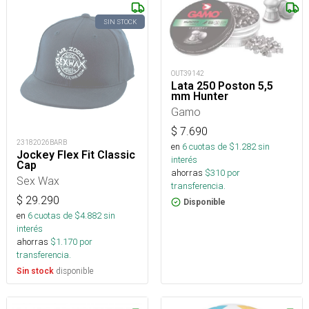
SIN STOCK
OUT39142
Lata 250 Poston 5,5
mm Hunter
Gamo
$
7.690
23182026BARB
en
6
cuotas de $
1.282
sin
Jockey Flex Fit Classic
interés
Cap
ahorras
$
310
por
Sex Wax
transferencia.
$
29.290
Disponible
en
6
cuotas de $
4.882
sin
interés
ahorras
$
1.170
por
transferencia.
disponible
Sin stock