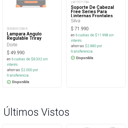
LM170717BA
Soporte De Cabezal
Free Series Para
Linternas Frontales
Silva
$
71.990
DOI080910BA-R
Lampara Angulo
en
6
cuotas de $
11.998
sin
Regulable Triray
interés
Doite
ahorras
$
2.880
por
transferencia.
$
49.990
Disponible
en
6
cuotas de $
8.332
sin
interés
ahorras
$
2.000
por
transferencia.
Disponible
Últimos Vistos