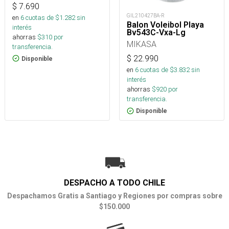
$
7.690
GIL210427BA-R
en
6
cuotas de $
1.282
sin
Balon Voleibol Playa
interés
Bv543C-Vxa-Lg
ahorras
$
310
por
MIKASA
transferencia.
$
22.990
Disponible
en
6
cuotas de $
3.832
sin
interés
ahorras
$
920
por
transferencia.
Disponible
DESPACHO A TODO CHILE
Despachamos Gratis a Santiago y Regiones por compras sobre
$150.000