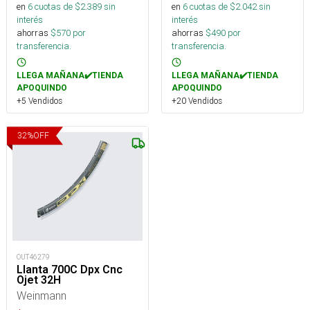
en
6
cuotas de $
2.389
sin
en
6
cuotas de $
2.042
sin
interés
interés
ahorras
$
570
por
ahorras
$
490
por
transferencia.
transferencia.
LLEGA MAÑANA✔️TIENDA
LLEGA MAÑANA✔️TIENDA
APOQUINDO
APOQUINDO
+5 Vendidos
+20 Vendidos
32
%
OFF
OUT46279
Llanta 700C Dpx Cnc
Ojet 32H
Weinmann