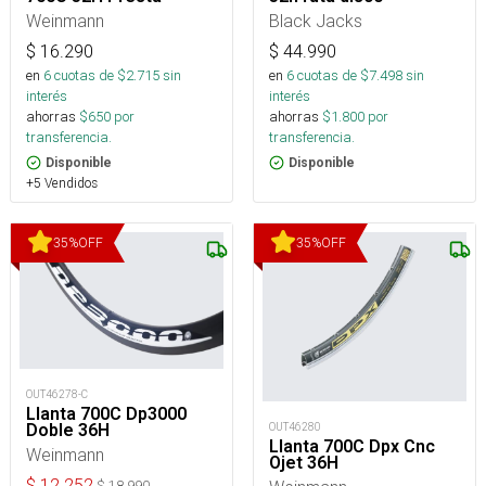
Weinmann
Black Jacks
$
16.290
$
44.990
en
6
cuotas de $
2.715
sin
en
6
cuotas de $
7.498
sin
interés
interés
ahorras
$
650
por
ahorras
$
1.800
por
transferencia.
transferencia.
Disponible
Disponible
+5 Vendidos
35
%
OFF
35
%
OFF
OUT46278-C
Llanta 700C Dp3000
Doble 36H
OUT46280
Llanta 700C Dpx Cnc
Weinmann
Ojet 36H
$
12.252
$
18.990