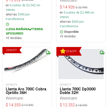
Weinmann
en
6
cuotas de $
2.042
sin
$
14.926
$
22.990
interés
en
6
cuotas de $
2.488
sin
ahorras
$
490
por
interés
transferencia.
ahorras
$
600
por
transferencia.
LLEGA MAÑANA✔️TIENDA
Disponible
APOQUINDO
+5 Vendidos
+5 Vendidos
26
%
OFF
35
%
OFF
OUT46275
OUT46277
Llanta Aro 700C Cobra
Llanta 700C Dp3000
Ojetillo 36H
Doble 32H
Weinmann
Weinmann
$
14.333
$
12.252
$
19.490
$
18.990