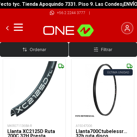
cto tyc. Tienda Apoquindo 7331. Piso 9. Las Condes
¡ENVÍO 
+56 2 2244 3777
|
Llantas Aro 700C
Ordenar
Filtrar
ÚLTIMA UNIDAD
MKR071136BA-R
A15047006
Llanta XC2125D Ruta
Llanta700Ctubelessready
700C 32H Presta
32h ruta disco