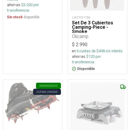
ahorras
$
3.200
por
transferencia.
disponible
Sin stock
LM270517BA
Set De 3 Cubiertos
Camping-Piece -
Smoke
Olicamp
$
2.990
en
6
cuotas de $
498
sin interés
ahorras
$
120
por
transferencia.
Disponible
ENVÍO
GRATIS
ÚLTIMA UNIDAD