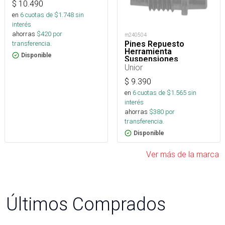
$
10.490
en
6
cuotas de $
1.748
sin
interés
ahorras
$
420
por
m240504
transferencia.
Pines Repuesto
Herramienta
Disponible
Suspensiones
Unior
$
9.390
en
6
cuotas de $
1.565
sin
interés
ahorras
$
380
por
transferencia.
Disponible
Ver más de la marca
Últimos Comprados