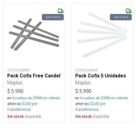
SIN STOCK
SIN STOCK
22182026BARB
22082026BARB
Pack Cofix Free Candel
Pack Cofix 5 Unidades
Maplus
Maplus
$
5.990
$
5.990
en
6
cuotas de $
998
sin interés
en
6
cuotas de $
998
sin interés
ahorras
$
240
por
ahorras
$
240
por
transferencia.
transferencia.
disponible
disponible
Sin stock
Sin stock