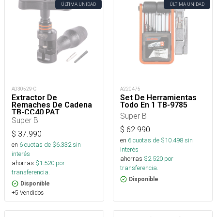
ÚLTIMA UNIDAD
ÚLTIMA UNIDAD
A030529-C
A220475
Extractor De
Set De Herramientas
Remaches De Cadena
Todo En 1 TB-9785
TB-CC40 PAT
Super B
Super B
$
62.990
$
37.990
en
6
cuotas de $
10.498
sin
en
6
cuotas de $
6.332
sin
interés
interés
ahorras
$
2.520
por
ahorras
$
1.520
por
transferencia.
transferencia.
Disponible
Disponible
+5 Vendidos