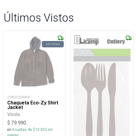
Últimos Vistos
SIN STOCK
21882026BARB
Chaqueta Eco-Zy Shirt
Jacket
Vissla
$
79.990
en
6
cuotas de $
13.332
sin
interés