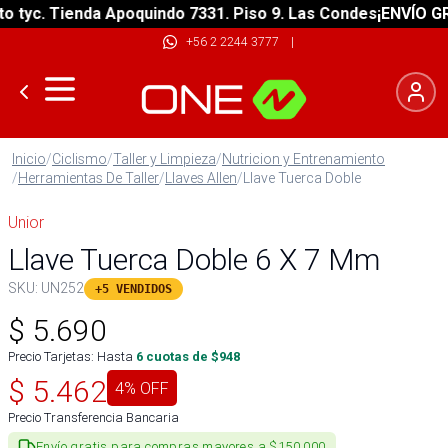
yc. Tienda Apoquindo 7331. Piso 9. Las Condes
¡ENVÍO GRATI
+56 2 2244 3777
|
Inicio
/
Ciclismo
/
Taller y Limpieza
/
Nutricion y Entrenamiento
/
Herramientas De Taller
/
Llaves Allen
/
Llave Tuerca Doble
Unior
Llave Tuerca Doble 6 X 7 Mm
SKU:
UN252
+5 VENDIDOS
$
5.690
Precio Tarjetas: Hasta
6
cuotas de $
948
$
5.462
4
% OFF
Precio Transferencia Bancaria
Envío gratis para compras mayores a $150.000