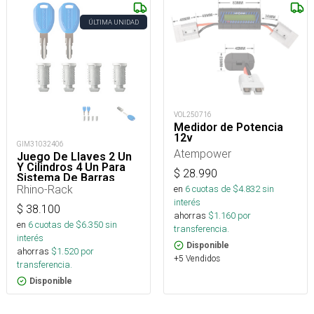
ÚLTIMA UNIDAD
VOL250716
Medidor de Potencia
12v
GIM31032406
Atempower
Juego De Llaves 2 Un
Y Cilindros 4 Un Para
$
28.990
Sistema De Barras
Portaequipaje
Rhino-Rack
en
6
cuotas de $
4.832
sin
interés
$
38.100
ahorras
$
1.160
por
en
6
cuotas de $
6.350
sin
transferencia.
interés
Disponible
ahorras
$
1.520
por
+5 Vendidos
transferencia.
Disponible