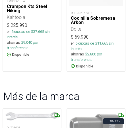
LM010613BA
Crampon Kts Steel
Hiking
DOI190216BA-R
Kahtoola
Cocinilla Sobremesa
Arkon
$
225.990
Doite
en
6
cuotas de $
37.665
sin
$
69.990
interés
ahorras
$
9.040
por
en
6
cuotas de $
11.665
sin
transferencia.
interés
ahorras
$
2.800
por
Disponible
transferencia.
Disponible
Más de la marca
2
ÚLTIMAS
OUT25625