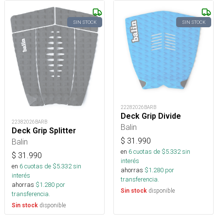
SIN STOCK
SIN STOCK
22282026BARB
Deck Grip Divide
22382026BARB
Balin
Deck Grip Splitter
$
31.990
Balin
en
6
cuotas de $
5.332
sin
$
31.990
interés
en
6
cuotas de $
5.332
sin
ahorras
$
1.280
por
interés
transferencia.
ahorras
$
1.280
por
disponible
Sin stock
transferencia.
disponible
Sin stock