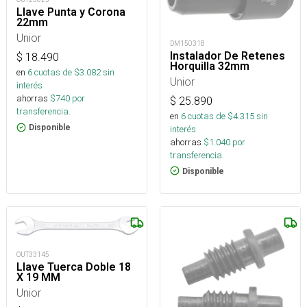
Llave Punta y Corona
22mm
Unior
DM150318
Instalador De Retenes
$
18.490
Horquilla 32mm
en
6
cuotas de $
3.082
sin
Unior
interés
ahorras
$
740
por
$
25.890
transferencia.
en
6
cuotas de $
4.315
sin
Disponible
interés
ahorras
$
1.040
por
transferencia.
Disponible
OUT33145
Llave Tuerca Doble 18
X 19 MM
Unior