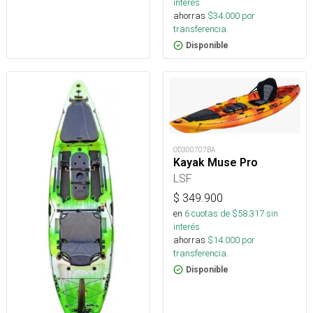
interés
ahorras
$
34.000
por
transferencia.
Disponible
OD300707BA
Kayak Muse Pro
LSF
$
349.900
en
6
cuotas de $
58.317
sin
interés
ahorras
$
14.000
por
transferencia.
Disponible