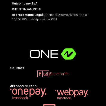
Outcompany SpA
RUT Nº76.266.293-0
Cristobal Octavio Alvarez Tapia -
Representante Legal:
16.366.285-k - Av Apoquindo 7331
SIGUENOS
@sherpalife
MÉTODOS DE PAGO