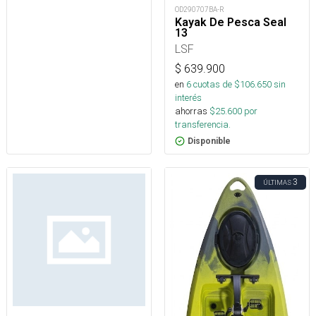
OD290707BA-R
Kayak De Pesca Seal
13
LSF
$
639.900
en
6
cuotas de $
106.650
sin
interés
ahorras
$
25.600
por
transferencia.
Disponible
3
ÚLTIMAS