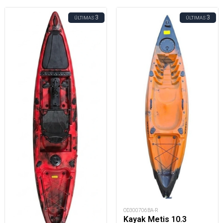
3
3
ÚLTIMAS
ÚLTIMAS
OD300706BA-R
Kayak Metis 10.3