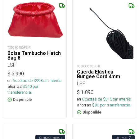
TOD030406FE-R
Bolsa Tambucho Hatch
Bag 8
LSF
TOD030510FE-R
Cuerda Elástica
$
5.990
Bungee Cord 4mm
en
6
cuotas de $
998
sin interés
LSF
ahorras
$
240
por
$
1.890
transferencia.
en
6
cuotas de $
315
sin interés
Disponible
ahorras
$
80
por transferencia.
Disponible
2
ÚLTIMA UNIDAD
ÚLTIMAS