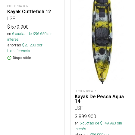
OD300704BA-R
Kayak Cuttlefish 12
LSF
$
579.900
en
6
cuotas de $
96.650
sin
interés
ahorras
$
23.200
por
transferencia.
Disponible
OD280716BA-R
Kayak De Pesca Aqua
14
LSF
$
899.900
en
6
cuotas de $
149.983
sin
interés
ahorras
$
36.000
por