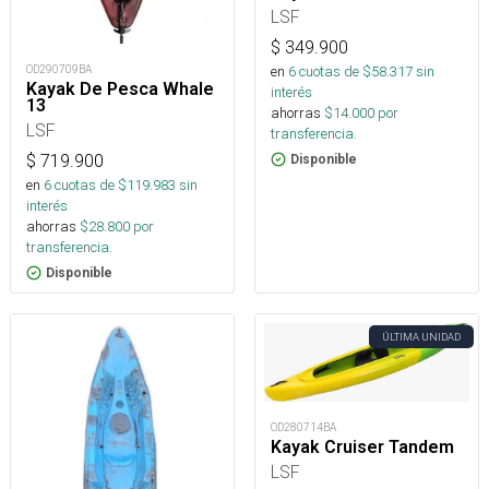
LSF
$
349.900
en
6
cuotas de $
58.317
sin
OD290709BA
Kayak De Pesca Whale
interés
13
ahorras
$
14.000
por
LSF
transferencia.
$
719.900
Disponible
en
6
cuotas de $
119.983
sin
interés
ahorras
$
28.800
por
transferencia.
Disponible
ÚLTIMA UNIDAD
OD280714BA
Kayak Cruiser Tandem
LSF