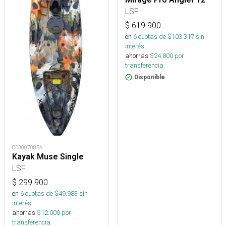
LSF
$
619.900
en
6
cuotas de $
103.317
sin
interés
ahorras
$
24.800
por
transferencia.
Disponible
OD300708BA
Kayak Muse Single
LSF
$
299.900
en
6
cuotas de $
49.983
sin
interés
ahorras
$
12.000
por
transferencia.