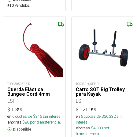
+10 Vendidos
TOD030508FE-R
TOD030405FE-R
Cuerda Elástica
Carro SOT Big Trolley
Bungee Cord 4mm
para Kayak
LSF
LSF
$
1.890
$
121.990
en
6
cuotas de $
315
sin interés
en
6
cuotas de $
20.332
sin
ahorras
$
80
por transferencia.
interés
ahorras
$
4.880
por
Disponible
transferencia.