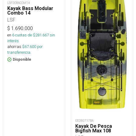
LSFDOBACOM14
Kayak Bass Modular
Combo 14
LSF
$
1.690.000
en
6
cuotas de $
281.667
sin
interés
ahorras
$
67.600
por
transferencia.
Disponible
OD280717BA
Kayak De Pesca
Bigfish Max 108