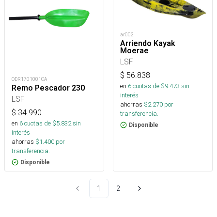
ar002
Arriendo Kayak
Moerae
LSF
$
56.838
ODR1701001CA
en
6
cuotas de $
9.473
sin
Remo Pescador 230
interés
LSF
ahorras
$
2.270
por
$
34.990
transferencia.
en
6
cuotas de $
5.832
sin
Disponible
interés
ahorras
$
1.400
por
transferencia.
Disponible
1
2