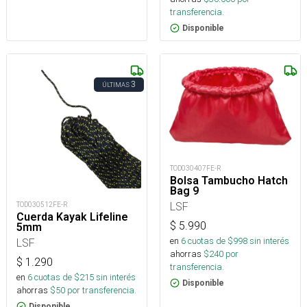
transferencia.
Disponible
3
ÚLTIMAS
TOD030407FE-R
Bolsa Tambucho Hatch
Bag 9
LSF
TOD030512FE-R
Cuerda Kayak Lifeline
$
5.990
5mm
en
6
cuotas de $
998
sin interés
LSF
ahorras
$
240
por
$
1.290
transferencia.
en
6
cuotas de $
215
sin interés
Disponible
ahorras
$
50
por transferencia.
Disponible