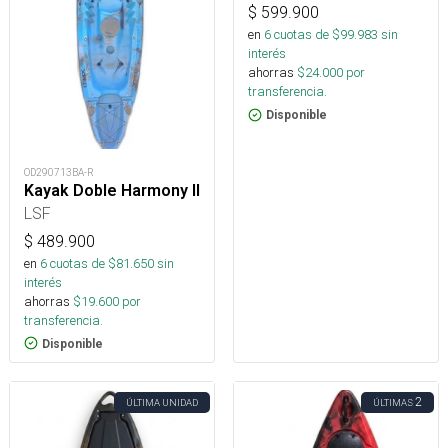
$
599.900
en
6
cuotas de $
99.983
sin
interés
ahorras
$
24.000
por
transferencia.
Disponible
OD290713BA-R
Kayak Doble Harmony II
LSF
$
489.900
en
6
cuotas de $
81.650
sin
interés
ahorras
$
19.600
por
transferencia.
Disponible
2
ÚLTIMA UNIDAD
ÚLTIMAS