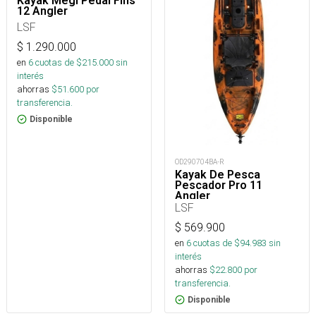
Kayak Megi Pedal Fins
12 Angler
LSF
$
1.290.000
en
6
cuotas de $
215.000
sin
interés
ahorras
$
51.600
por
transferencia.
Disponible
OD290704BA-R
Kayak De Pesca
Pescador Pro 11
Angler
LSF
$
569.900
en
6
cuotas de $
94.983
sin
interés
ahorras
$
22.800
por
transferencia.
Disponible