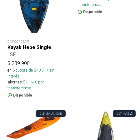
transferencia.
Disponible
OD290716BA-R
Kayak Hebe Single
LSF
$
289.900
en
6
cuotas de $
48.317
sin
interés
ahorras
$
11.600
por
transferencia.
Disponible
2
ÚLTIMA UNIDAD
ÚLTIMAS