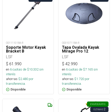
OD111101BA-R
OD310711BA-R
Soporte Motor Kayak
Tapa Ovalada Kayak
Bracket B
Mirage Pro 12
LSF
LSF
$
61.990
$
42.990
en
6
cuotas de $
10.332
sin
en
6
cuotas de $
7.165
sin
interés
interés
ahorras
$
2.480
por
ahorras
$
1.720
por
transferencia.
transferencia.
Disponible
Disponible
ENVÍO
GRATIS
2
ÚLTIMAS