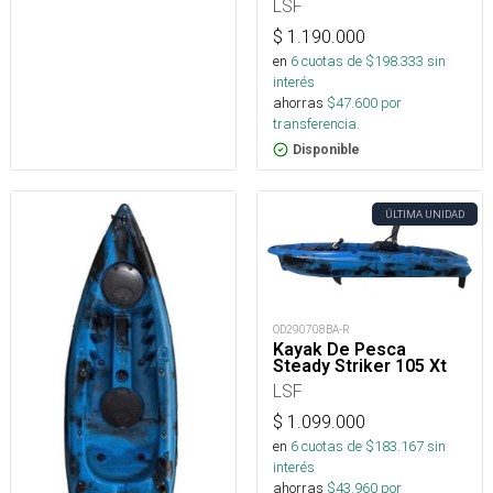
LSF
$
1.190.000
en
6
cuotas de $
198.333
sin
interés
ahorras
$
47.600
por
transferencia.
Disponible
ÚLTIMA UNIDAD
OD290708BA-R
Kayak De Pesca
Steady Striker 105 Xt
LSF
$
1.099.000
en
6
cuotas de $
183.167
sin
interés
ahorras
$
43.960
por