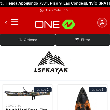
enda Apoquindo 7331. Piso 9. Las Condes
¡ENVÍO GRATIS! sob
+56 2 2244 3777
|
LSF
Ordenar
Filtrar
2
3
ÚLTIMAS
ÚLTIMAS
OD290701BA