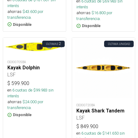
en
6
cuotas de $
69.983
sin
interés
interés
ahorras
$
43.600
por
ahorras
$
16.800
por
transferencia.
transferencia.
Disponible
Disponible
2
ÚLTIMAS
ÚLTIMA UNIDAD
OD300705BA
Kayak Dolphin
LSF
$
599.900
en
6
cuotas de $
99.983
sin
interés
ahorras
$
24.000
por
OD300720BA
transferencia.
Kayak Shark Tandem
Disponible
LSF
$
849.900
en
6
cuotas de $
141.650
sin