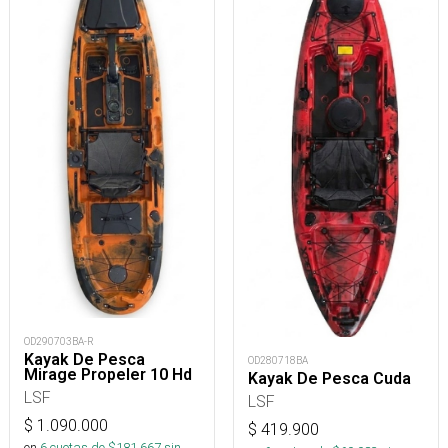
OD290703BA-R
Kayak De Pesca
OD280718BA
Mirage Propeler 10 Hd
Kayak De Pesca Cuda
LSF
LSF
$
1.090.000
$
419.900
en
6
cuotas de $
181.667
sin