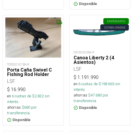
Disponible
ENVÍO
GRATIS
ÚLTIMA UNIDAD
OD190203BA-R
Canoa Liberty 2 (4
Asientos)
TOD050101BA-R
LSF
Porta Caña Swivel C
Fishing Rod Holder
$
1.191.990
LSF
en
6
cuotas de $
198.665
sin
$
16.990
interés
ahorras
$
47.680
por
en
6
cuotas de $
2.832
sin
transferencia.
interés
ahorras
$
680
por
Disponible
transferencia.
Disponible