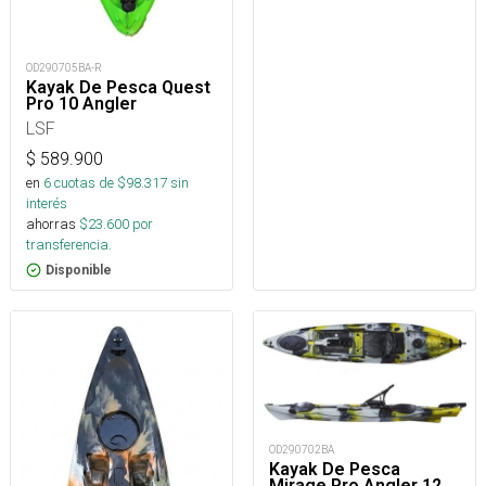
OD290705BA-R
Kayak De Pesca Quest
Pro 10 Angler
LSF
$
589.900
en
6
cuotas de $
98.317
sin
interés
ahorras
$
23.600
por
transferencia.
Disponible
OD290702BA
Kayak De Pesca
Mirage Pro Angler 12