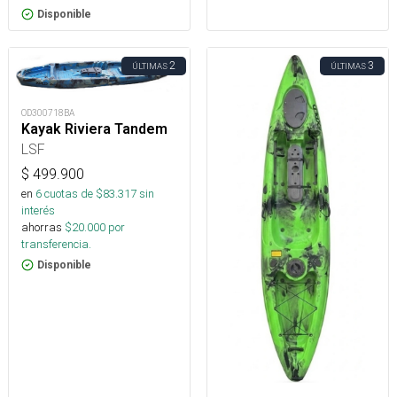
Disponible
2
3
ÚLTIMAS
ÚLTIMAS
OD300718BA
Kayak Riviera Tandem
LSF
$
499.900
en
6
cuotas de $
83.317
sin
interés
ahorras
$
20.000
por
transferencia.
Disponible