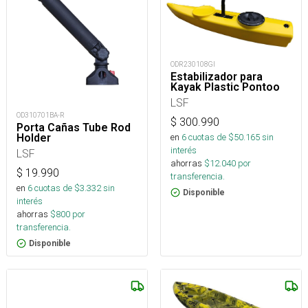
ODR230108GI
Estabilizador para
Kayak Plastic Pontoo
LSF
OD310701BA-R
$
300.990
Porta Cañas Tube Rod
en
6
cuotas de $
50.165
sin
Holder
interés
LSF
ahorras
$
12.040
por
$
19.990
transferencia.
en
6
cuotas de $
3.332
sin
Disponible
interés
ahorras
$
800
por
transferencia.
Disponible