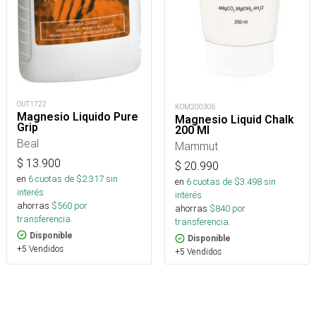
OUT1722
KOM200306
Magnesio Liquido Pure
Magnesio Liquid Chalk
Grip
200 Ml
Beal
Mammut
$
13.900
$
20.990
en
6
cuotas de $
2.317
sin
en
6
cuotas de $
3.498
sin
interés
interés
ahorras
$
560
por
ahorras
$
840
por
transferencia.
transferencia.
Disponible
Disponible
+5 Vendidos
+5 Vendidos