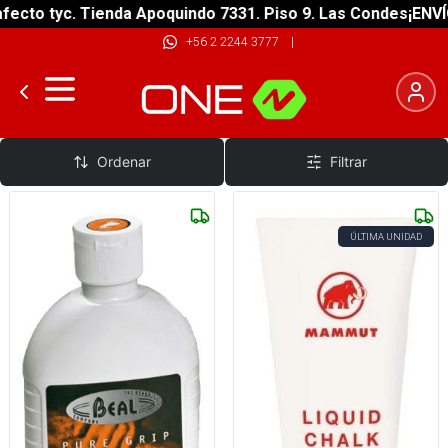
ecto tyc. Tienda Apoquindo 7331. Piso 9. Las Condes
¡ENVÍO
+56 2 2244 3777
|
Magnesio Liquido
Ordenar
Filtrar
ÚLTIMA UNIDAD