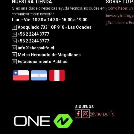
NUESTRA TIENDA
SOBRE TU P
Si es una duda o necesitas ayuda tecnica, no dudes en
¿Cómo hacer un 
comunicarte con nosotros
Envíos y Entrega
Lun. - Vie. 10:30 a 14:30 - 15:00 a 19:00
¿Satisfecho o R
Apoquindo 7331 OF 918 - Las Condes
+56 2 2244 3777
+56 2 2244 3777
info@sherpalife.cl
Metro Hernando de Magallanes
Estacionamiento Público
SIGUENOS
@sherpalife