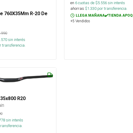
en
6
cuotas de $
5.556
sin interés
ahorras
$
1.330
por transferencia.
ite 760X35Mm R-20 De
LLEGA MAÑANA✔️TIENDA APOQ
+5 Vendidos
.990
.570
sin interés
 transferencia.
 35x800 R20
in
90
778
sin interés
transferencia.