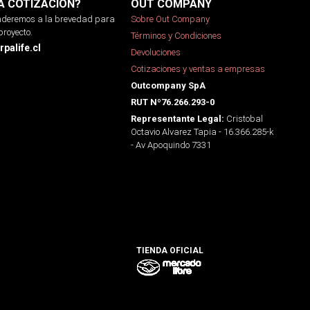
A COTIZACIÓN?
OUT COMPANY
onderemos a la brevedad para
Sobre Out Company
proyecto.
Términos y Condiciones
palife.cl
Devoluciones
Cotizaciones y ventas a empresas
Outcompany SpA
RUT Nº76.266.293-0
Cristobal
Representante Legal:
Octavio Alvarez Tapia - 16.366.285-k
- Av Apoquindo 7331
TIENDA OFICIAL