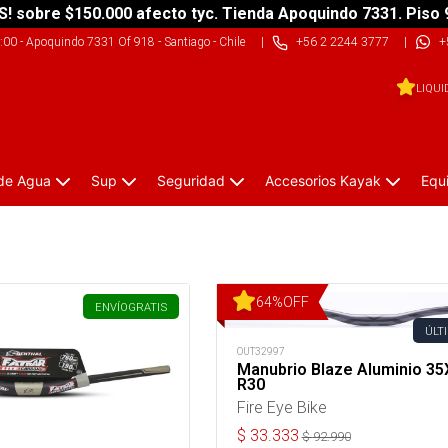
S! sobre $150.000 afecto tyc. Tienda Apoquindo 7331. Piso 
9:00
-
Apoquindo 7331 Of 918 - Santiago - Chile
|
+56 2 2244 3777
|
+
LIQUI
 de Agua
Sup
Seguridad
Accesorios Kayak
Equ
64
%
OFF
ENVÍO
GRATIS
ÚLT
OUT32997
Manubrio Blaze Aluminio 3
R30
Fire Eye Bike
$
33.333
$
92.990