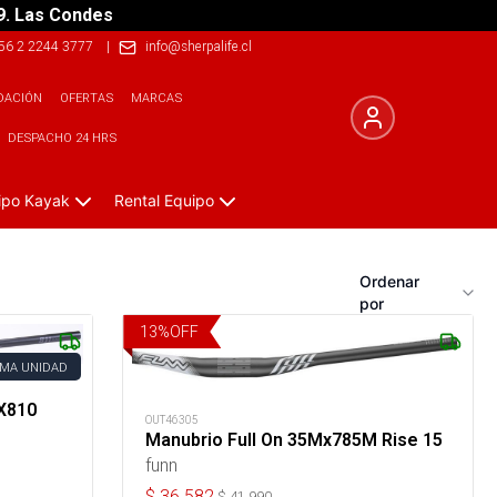
9. Las Condes
56 2 2244 3777
|
info@sherpalife.cl
DACIÓN
OFERTAS
MARCAS
DESPACHO 24 HRS
ipo Kayak
Rental Equipo
Ordenar
por
13
%
OFF
IMA UNIDAD
5X810
OUT46305
Manubrio Full On 35Mx785M Rise 15
funn
$
36.582
$
41.990