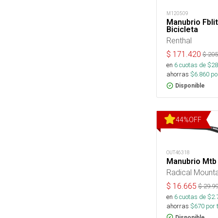
M120509
Manubrio Fbl
Bicicleta
Renthal
$
171.420
$
205
en
6
cuotas de $
28
ahorras
$
6.860
por
Disponible
44
%
OFF
OUT46318
Manubrio Mtb
Radical Mounta
$
16.665
$
29.9
en
6
cuotas de $
2.
ahorras
$
670
por 
Disponible