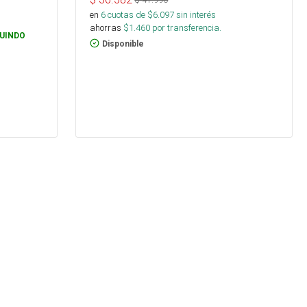
en
6
cuotas de $
6.097
sin interés
ahorras
$
1.460
por transferencia.
UINDO
Disponible