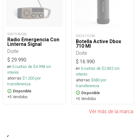
DOI070406BA
DOI241102BA
Radio Emergencia Con
Botella Active Dbox
Linterna Signal
710 Ml
Doite
Doite
$
29.990
$
16.990
en
6
cuotas de $
4.998
sin
en
6
cuotas de $
2.832
sin
interés
interés
ahorras
$
1.200
por
ahorras
$
680
por
transferencia.
transferencia.
Disponible
Disponible
+5 Vendidos
+5 Vendidos
Ver más de la marca