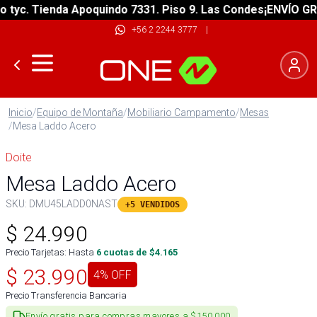
yc. Tienda Apoquindo 7331. Piso 9. Las Condes
¡ENVÍO GRATI
+56 2 2244 3777
|
Inicio
/
Equipo de Montaña
/
Mobiliario Campamento
/
Mesas
/
Mesa Laddo Acero
Doite
Mesa Laddo Acero
SKU:
DMU45LADD0NAST
+5 VENDIDOS
$
24.990
Precio Tarjetas: Hasta
6
cuotas de $
4.165
$
23.990
4
% OFF
Precio Transferencia Bancaria
Envío gratis para compras mayores a $150.000