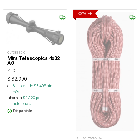
33
%
OFF
OUT38852-C
Mira Telescopica 4x32
AO
Zlip
$
32.990
en
6
cuotas de $
5.498
sin
interés
ahorras
$
1.320
por
transferencia.
Disponible
OUTchimon091531-C