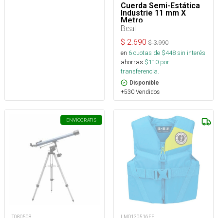
Cuerda Semi-Estática
Industrie 11 mm X
Metro
Beal
$
2.690
$
3.990
en
6
cuotas de $
448
sin interés
ahorras
$
110
por
transferencia.
Disponible
+530 Vendidos
ENVÍO
GRATIS
T080508
LMO130516FE