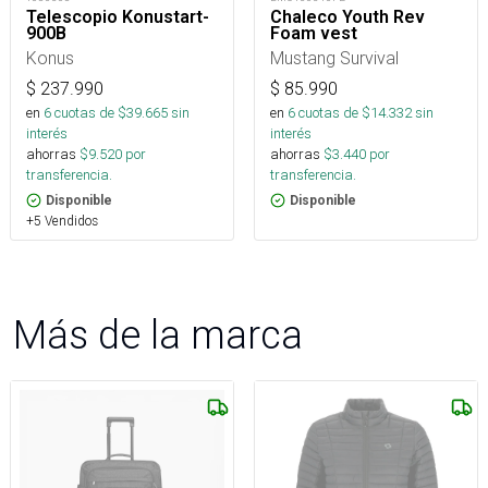
Telescopio Konustart-
Chaleco Youth Rev
900B
Foam vest
Konus
Mustang Survival
$
237.990
$
85.990
en
6
cuotas de $
39.665
sin
en
6
cuotas de $
14.332
sin
interés
interés
ahorras
$
9.520
por
ahorras
$
3.440
por
transferencia.
transferencia.
Disponible
Disponible
+5 Vendidos
Más de la marca