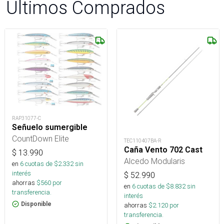
Últimos Comprados
RAP31077-C
Señuelo sumergible
CountDown Elite
TEC110407BA-R
Caña Vento 702 Cast
$
13.990
Alcedo Modularis
en
6
cuotas de $
2.332
sin
interés
$
52.990
ahorras
$
560
por
en
6
cuotas de $
8.832
sin
transferencia.
interés
Disponible
ahorras
$
2.120
por
transferencia.