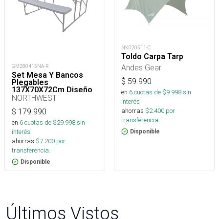
NK020511-C
Toldo Carpa Tarp
Andes Gear
GM280415NA-R
Set Mesa Y Bancos
$
59.990
Plegables
137X70X72Cm Diseño
en
6
cuotas de $
9.998
sin
Madera
NORTHWEST
interés
ahorras
$
2.400
por
$
179.990
transferencia.
en
6
cuotas de $
29.998
sin
interés
Disponible
ahorras
$
7.200
por
transferencia.
Disponible
Últimos Vistos