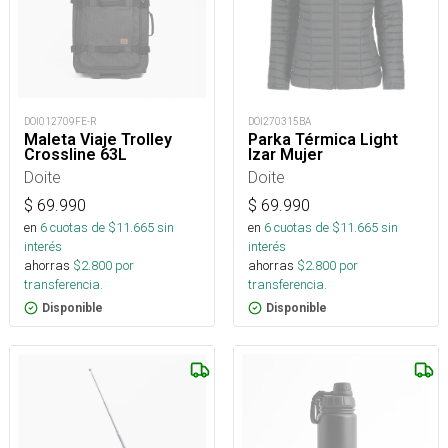
DOI012709FE-R
DOI270315BA
Maleta Viaje Trolley
Parka Térmica Light
Crossline 63L
Izar Mujer
Doite
Doite
$
69.990
$
69.990
en
6
cuotas de $
11.665
sin
en
6
cuotas de $
11.665
sin
interés
interés
ahorras
$
2.800
por
ahorras
$
2.800
por
transferencia.
transferencia.
Disponible
Disponible