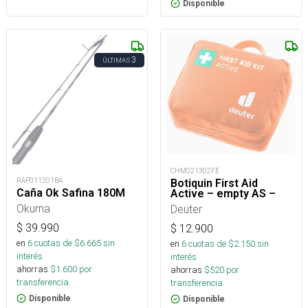
Disponible
3
ÚLTIMAS
CHM021302FE
RAP011201BA
Botiquin First Aid
Caña Ok Safina 180M
Active – empty AS –
Okuma
Deuter
$
39.990
$
12.900
en
6
cuotas de $
6.665
sin
en
6
cuotas de $
2.150
sin
interés
interés
ahorras
$
1.600
por
ahorras
$
520
por
transferencia.
transferencia.
Disponible
Disponible