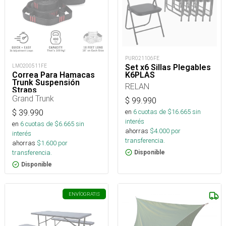
PUR021106FE
LMO200511FE
Set x6 Sillas Plegables
Correa Para Hamacas
K6PLAS
Trunk Suspensión
RELAN
Straps
Grand Trunk
$
99.990
en
6
cuotas de $
16.665
sin
$
39.990
interés
en
6
cuotas de $
6.665
sin
ahorras
$
4.000
por
interés
transferencia.
ahorras
$
1.600
por
transferencia.
Disponible
Disponible
ENVÍO
GRATIS