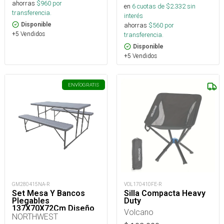
ahorras
$
960
por
en
6
cuotas de $
2.332
sin
transferencia.
interés
ahorras
$
560
por
Disponible
+5 Vendidos
transferencia.
Disponible
+5 Vendidos
ENVÍO
GRATIS
GM280415NA-R
VOL170410FE-R
Set Mesa Y Bancos
Silla Compacta Heavy
Plegables
Duty
137X70X72Cm Diseño
Volcano
Madera
NORTHWEST