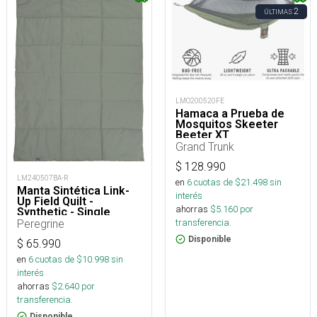
2
ÚLTIMAS
LMO200520FE
Hamaca a Prueba de
Mosquitos Skeeter
Beeter XT
Grand Trunk
$
128.990
LM240507BA-R
en
6
cuotas de $
21.498
sin
Manta Sintética Link-
interés
Up Field Quilt -
ahorras
$
5.160
por
Synthetic - Single
transferencia.
Peregrine
Disponible
$
65.990
en
6
cuotas de $
10.998
sin
interés
ahorras
$
2.640
por
transferencia.
Disponible