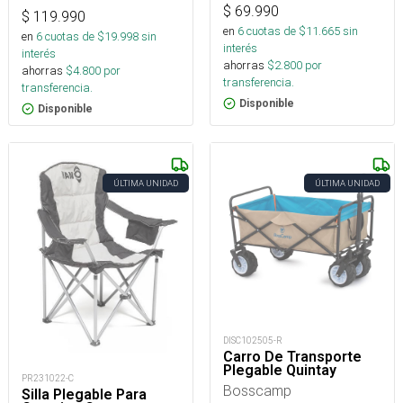
$
69.990
$
119.990
en
6
cuotas de $
11.665
sin
en
6
cuotas de $
19.998
sin
interés
interés
ahorras
$
2.800
por
ahorras
$
4.800
por
transferencia.
transferencia.
Disponible
Disponible
ÚLTIMA UNIDAD
ÚLTIMA UNIDAD
DISC102505-R
Carro De Transporte
Plegable Quintay
PR231022-C
Bosscamp
Silla Plegable Para