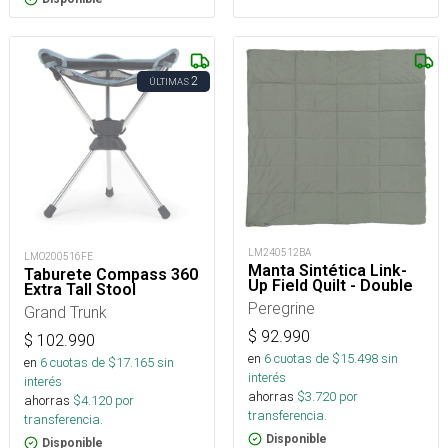
2
ÚLTIMAS
LM240512BA
LMO200516FE
Manta Sintética Link-
Taburete Compass 360
Up Field Quilt - Double
Extra Tall Stool
Peregrine
Grand Trunk
$
92.990
$
102.990
en
6
cuotas de $
15.498
sin
en
6
cuotas de $
17.165
sin
interés
interés
ahorras
$
3.720
por
ahorras
$
4.120
por
transferencia.
transferencia.
Disponible
Disponible