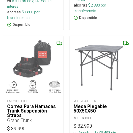
en
6
cuotas de $
14.983
sin
ahorras
$
2.880
por
interés
transferencia.
ahorras
$
3.600
por
transferencia.
Disponible
Disponible
LMO200511FE
VOL170401FE-R
Correa Para Hamacas
Mesa Plegable
Trunk Suspensión
50X50X50
Straps
Volcano
Grand Trunk
$
32.990
$
39.990
en
6
cuotas de $
5.498
sin