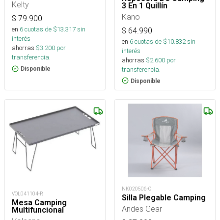
Kelty
3 En 1 Quillín
Kano
$
79.900
en
6
cuotas de $
13.317
sin
$
64.990
interés
en
6
cuotas de $
10.832
sin
ahorras
$
3.200
por
interés
transferencia.
ahorras
$
2.600
por
transferencia.
Disponible
Disponible
NK020506-C
VOL041104-R
Silla Plegable Camping
Mesa Camping
Andes Gear
Multifuncional