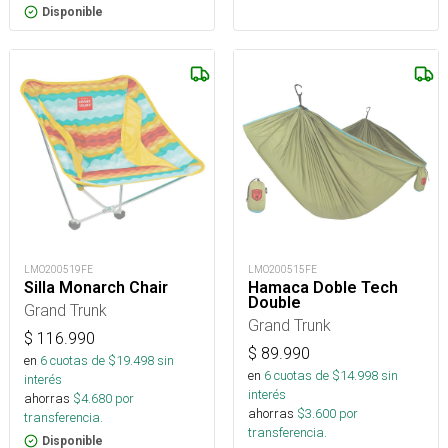
Disponible
LMO200519FE
LMO200515FE
Silla Monarch Chair
Hamaca Doble Tech
Double
Grand Trunk
Grand Trunk
$
116.990
$
89.990
en
6
cuotas de $
19.498
sin
en
6
cuotas de $
14.998
sin
interés
interés
ahorras
$
4.680
por
ahorras
$
3.600
por
transferencia.
transferencia.
Disponible