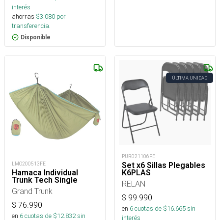
interés
ahorras
$
3.080
por
transferencia.
Disponible
ÚLTIMA UNIDAD
PUR021106FE
LMO200513FE
Set x6 Sillas Plegables
Hamaca Individual
K6PLAS
Trunk Tech Single
RELAN
Grand Trunk
$
99.990
$
76.990
en
6
cuotas de $
16.665
sin
en
6
cuotas de $
12.832
sin
interés