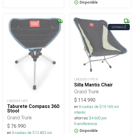
Disponible
2
ÚLTIMAS
LMO200517FE-R
Silla Mantis Chair
Grand Trunk
$
114.990
LMO200514FE
Taburete Compass 360
en
6
cuotas de $
19.165
sin
Stool
interés
Grand Trunk
ahorras
$
4.600
por
transferencia.
$
76.990
Disponible
en
6
cuotas de $
12.832
sin