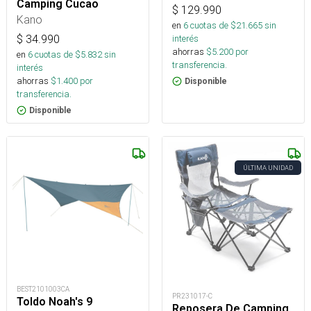
Camping Cucao
$
129.990
Kano
en
6
cuotas de $
21.665
sin
$
34.990
interés
ahorras
$
5.200
por
en
6
cuotas de $
5.832
sin
transferencia.
interés
ahorras
$
1.400
por
Disponible
transferencia.
Disponible
ÚLTIMA UNIDAD
BEST2101003CA
PR231017-C
Toldo Noah's 9
Reposera De Camping