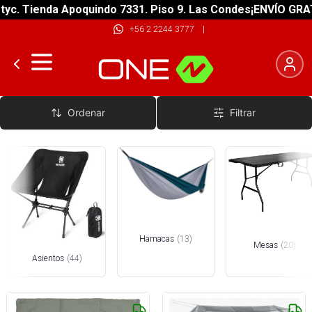
 Tienda Apoquindo 7331. Piso 9. Las Condes
¡ENVÍO GRATIS! s
+56 2 2244 3777
|
Mobiliario Campamento
Ordenar
Filtrar
Hamacas
(
13
)
Mesas
(
20
)
Asientos
(
44
)