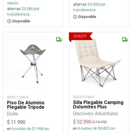
interés
ahorras
$
4.000
por
ahorras
$
3.080
por
transferencia.
transferencia.
Disponible
Disponible
29
%
OFF
DIS200107BA-R
DOI251119BA-R
Silla Plegable Camping
Piso De Aluminio
Dolomites Plus
Plegable Tripode
Discovery Adventures
Doite
$
52.990
$
11.990
$
74.990
en
6
cuotas de $
8.832
sin
en
6
cuotas de $
1.998
sin