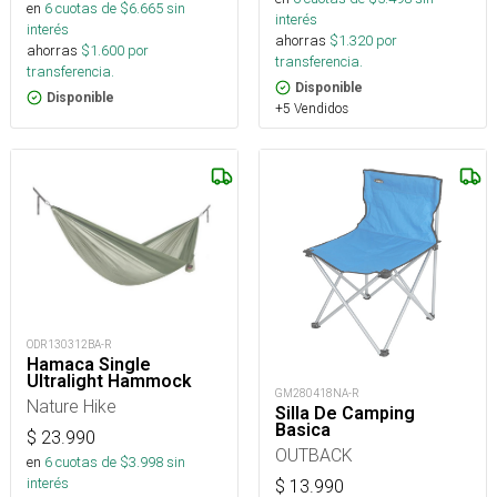
en
6
cuotas de $
6.665
sin
interés
interés
ahorras
$
1.320
por
ahorras
$
1.600
por
transferencia.
transferencia.
Disponible
Disponible
+5 Vendidos
ODR130312BA-R
Hamaca Single
Ultralight Hammock
GM280418NA-R
Nature Hike
Silla De Camping
Basica
$
23.990
OUTBACK
en
6
cuotas de $
3.998
sin
interés
$
13.990