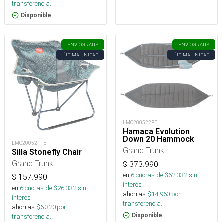
transferencia.
Disponible
ENVÍO
GRATIS
ENVÍO
GRATIS
ÚLTIMA UNIDAD
ÚLTIMA UNIDAD
LMO200522FE
Hamaca Evolution
Down 20 Hammock
LMO200521FE
Grand Trunk
Silla Stonefly Chair
Grand Trunk
$
373.990
en
6
cuotas de $
62.332
sin
$
157.990
interés
en
6
cuotas de $
26.332
sin
ahorras
$
14.960
por
interés
transferencia.
ahorras
$
6.320
por
Disponible
transferencia.