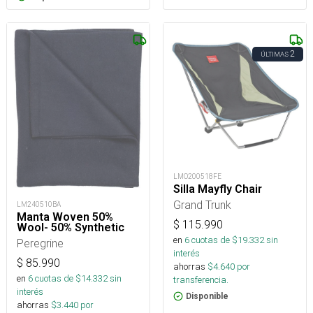
2
ÚLTIMAS
LMO200518FE
Silla Mayfly Chair
Grand Trunk
LM240510BA
Manta Woven 50%
$
115.990
Wool- 50% Synthetic
en
6
cuotas de $
19.332
sin
Peregrine
interés
$
85.990
ahorras
$
4.640
por
en
6
cuotas de $
14.332
sin
transferencia.
interés
Disponible
ahorras
$
3.440
por