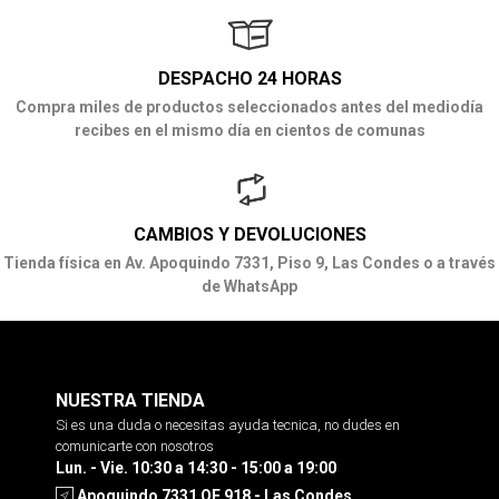
DESPACHO 24 HORAS
Compra miles de productos seleccionados antes del mediodía
recibes en el mismo día en cientos de comunas
CAMBIOS Y DEVOLUCIONES
Tienda física en Av. Apoquindo 7331, Piso 9, Las Condes o a través
de WhatsApp
NUESTRA TIENDA
Si es una duda o necesitas ayuda tecnica, no dudes en
comunicarte con nosotros
Lun. - Vie. 10:30 a 14:30 - 15:00 a 19:00
Apoquindo 7331 OF 918 - Las Condes