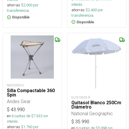
interés
ahorras
$
2.000
por
ahorras
$
2.400
por
transferencia.
transferencia.
Disponible
Disponible
NK020505-C
Silla Compactable 360
Spin
GLO210635-R
Andes Gear
Quitasol Blanco 250Cm
Diámetro
$
43.990
National Geographic
en
6
cuotas de $
7.332
sin
$
35.990
interés
ahorras
$
1.760
por
en
6
cuotas de $
5.998
sin