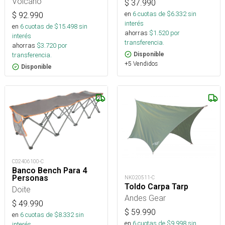
Volcano
$
37.990
en
6
cuotas de $
6.332
sin
$
92.990
interés
en
6
cuotas de $
15.498
sin
ahorras
$
1.520
por
interés
transferencia.
ahorras
$
3.720
por
Disponible
transferencia.
+5 Vendidos
Disponible
CD2406100-C
Banco Bench Para 4
Personas
NK020511-C
Toldo Carpa Tarp
Doite
Andes Gear
$
49.990
$
59.990
en
6
cuotas de $
8.332
sin
en
6
cuotas de $
9.998
sin
interés