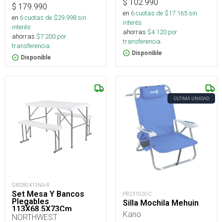
$
102.990
$
179.990
en
6
cuotas de $
17.165
sin
en
6
cuotas de $
29.998
sin
interés
interés
ahorras
$
4.120
por
ahorras
$
7.200
por
transferencia.
transferencia.
Disponible
Disponible
ÚLTIMA UNIDAD
GM280413NA-R
Set Mesa Y Bancos
PR231020-C
Plegables
Silla Mochila Mehuin
113X68.5X73Cm
Kano
NORTHWEST