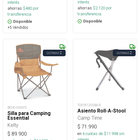
interés
interés
ahorras
$
2.120
por
ahorras
$
480
por
transferencia.
transferencia.
Disponible
Disponible
+5 Vendidos
2
2
ÚLTIMAS
ÚLTIMAS
TOD181205BA-R
BEH01606FE
Asiento Roll-A-Stool
Silla para Camping
Camp Time
Essential
Kelty
$
71.990
en
6
cuotas de $
11.998
sin
$
89.900
interés