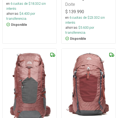
en
6
cuotas de $
18.332
sin
Doite
interés
$
139.990
ahorras
$
4.400
por
en
6
cuotas de $
23.332
sin
transferencia.
interés
Disponible
ahorras
$
5.600
por
transferencia.
Disponible