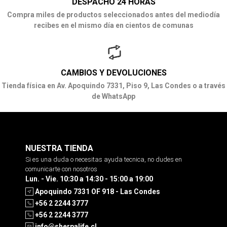
DESPACHO 24 HORAS
Compra miles de productos seleccionados antes del mediodía
recibes en el mismo día en cientos de comunas
CAMBIOS Y DEVOLUCIONES
Tienda física en Av. Apoquindo 7331, Piso 9, Las Condes o a través
de WhatsApp
NUESTRA TIENDA
Si es una duda o necesitas ayuda tecnica, no dudes en
comunicarte con nosotros
Lun. - Vie. 10:30 a 14:30 - 15:00 a 19:00
Apoquindo 7331 OF 918 - Las Condes
+56 2 2244 3777
+56 2 2244 3777
info@sherpalife.cl