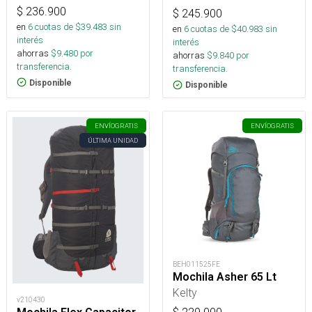
$
236.900
$
245.900
en
6
cuotas de $
39.483
sin
en
6
cuotas de $
40.983
sin
interés
interés
ahorras
$
9.480
por
ahorras
$
9.840
por
transferencia.
transferencia.
Disponible
Disponible
ENVÍO
GRATIS
ENVÍO
GRATIS
ÚLTIMA UNIDAD
BEH011525FE
Mochila Asher 65 Lt
Kelty
v210430