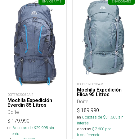
ENVÍO
GRATIS
ENVÍO
GRATIS
DOIT1702002CA-R
Mochila Expedición
Elica 95 Litros
DOIT1702003CA-R
Mochila Expedición
Doite
Everdin 85 Litros
$
189.990
Doite
en
6
cuotas de $
31.665
sin
$
179.990
interés
en
6
cuotas de $
29.998
sin
ahorras
$
7.600
por
interés
transferencia.