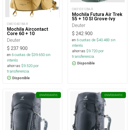
CM310312BA-R
Mochila Futura Air Trek
55 + 10 Sl Grove-Ivy
CM010401BA-R
Deuter
Mochila Aircontact
Core 60 + 10
$
242.900
Deuter
en
6
cuotas de $
40.483
sin
interés
$
237.900
ahorras
$
9.720
por
en
6
cuotas de $
39.650
sin
transferencia.
interés
Disponible
ahorras
$
9.520
por
transferencia.
Disponible
ENVÍO
GRATIS
ENVÍO
GRATIS