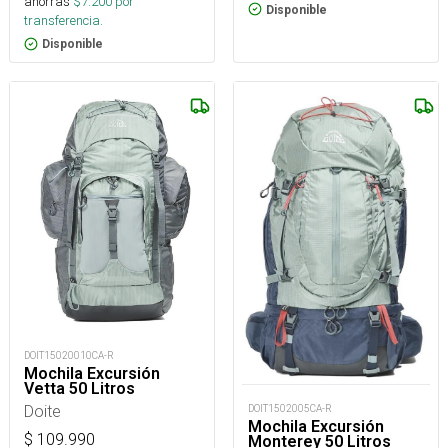
ahorras
$
7.200
por
Disponible
transferencia.
Disponible
DOIT15020010CA-R
Mochila Excursión
Vetta 50 Litros
Doite
DOIT1502005CA-R
Mochila Excursión
$
109.990
Monterey 50 Litros