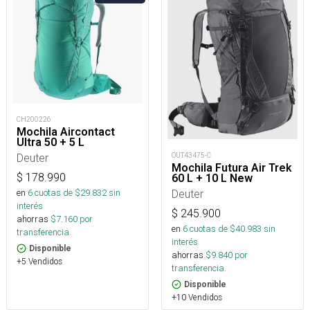
CH200226
Mochila Aircontact
Ultra 50 + 5 L
OUT43475-C
Deuter
Mochila Futura Air Trek
$
178.990
60 L + 10 L New
Deuter
en
6
cuotas de $
29.832
sin
interés
$
245.900
ahorras
$
7.160
por
en
6
cuotas de $
40.983
sin
transferencia.
interés
Disponible
ahorras
$
9.840
por
+5 Vendidos
transferencia.
Disponible
+10 Vendidos