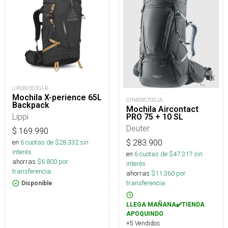
LIP080303GI-R
Mochila X-perience 65L
CHM090700JA
Backpack
Mochila Aircontact
Lippi
PRO 75 + 10 SL
Deuter
$
169.990
en
6
cuotas de $
28.332
sin
$
283.900
interés
en
6
cuotas de $
47.317
sin
ahorras
$
6.800
por
interés
transferencia.
ahorras
$
11.360
por
transferencia.
Disponible
LLEGA MAÑANA✔️TIENDA
APOQUINDO
+5 Vendidos