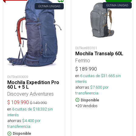
ÚLTIMA UNIDAD
ÚLTIMA UNIDAD
OUTkom083101
Mochila Transalp 60L
Ferrino
$
189.990
en
6
cuotas de $
31.665
sin
OUTDis093009
interés
Mochila Expedition Pro
60 L + 5 L
ahorras
$
7.600
por
transferencia.
Discovery Adventures
Disponible
$
109.990
$
149.990
+20 Vendidos
en
6
cuotas de $
18.332
sin
interés
ahorras
$
4.400
por
transferencia.
Disponible