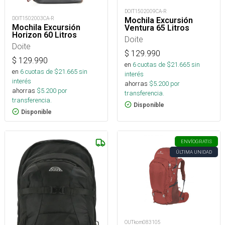
DOIT1502009CA-R
DOIT1502003CA-R
Mochila Excursión
Mochila Excursión
Ventura 65 Litros
Horizon 60 Litros
Doite
Doite
$
129.990
$
129.990
en
6
cuotas de $
21.665
sin
en
6
cuotas de $
21.665
sin
interés
interés
ahorras
$
5.200
por
ahorras
$
5.200
por
transferencia.
transferencia.
Disponible
Disponible
ENVÍO
GRATIS
ÚLTIMA UNIDAD
OUTkom083105