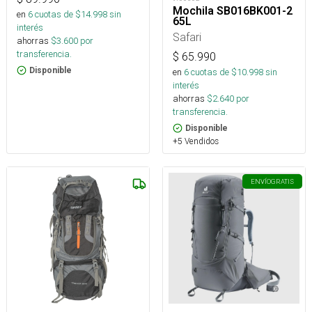
Mochila SB016BK001-2
en
6
cuotas de $
14.998
sin
65L
interés
Safari
ahorras
$
3.600
por
transferencia.
$
65.990
Disponible
en
6
cuotas de $
10.998
sin
interés
ahorras
$
2.640
por
transferencia.
Disponible
+5 Vendidos
ENVÍO
GRATIS