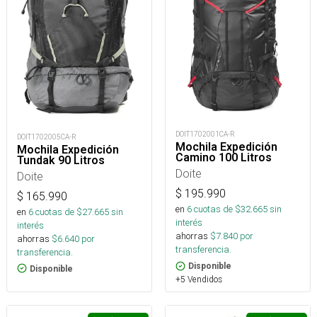
DOIT1702001CA-R
DOIT1702005CA-R
Mochila Expedición
Mochila Expedición
Camino 100 Litros
Tundak 90 Litros
Doite
Doite
$
195.990
$
165.990
en
6
cuotas de $
32.665
sin
en
6
cuotas de $
27.665
sin
interés
interés
ahorras
$
7.840
por
ahorras
$
6.640
por
transferencia.
transferencia.
Disponible
Disponible
+5 Vendidos