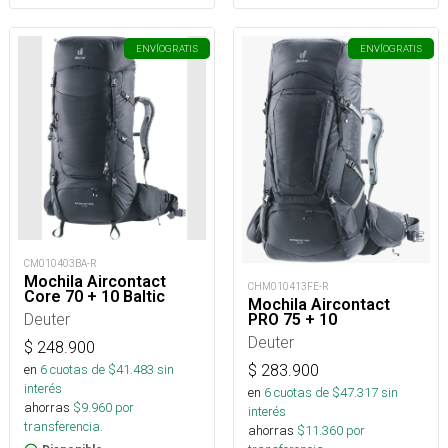
ENVÍO
GRATIS
ENVÍO
GRATIS
CM010403BA-R
Mochila Aircontact
CHM010413FE-R
Core 70 + 10 Baltic
Mochila Aircontact
Deuter
PRO 75 + 10
Deuter
$
248.900
$
283.900
en
6
cuotas de $
41.483
sin
interés
en
6
cuotas de $
47.317
sin
ahorras
$
9.960
por
interés
transferencia.
ahorras
$
11.360
por