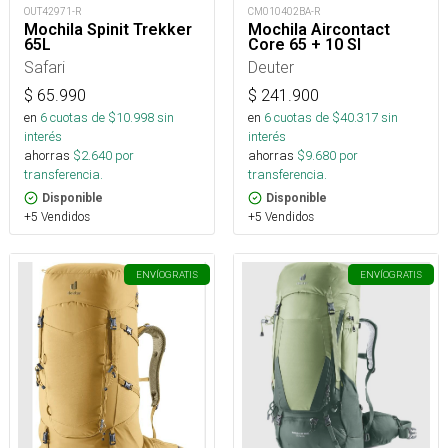
CM010402BA-R
OUT42971-R
Mochila Aircontact
Mochila Spinit Trekker
Core 65 + 10 Sl
65L
Deuter
Safari
$
241.900
$
65.990
en
6
cuotas de $
40.317
sin
en
6
cuotas de $
10.998
sin
interés
interés
ahorras
$
9.680
por
ahorras
$
2.640
por
transferencia.
transferencia.
Disponible
Disponible
+5 Vendidos
+5 Vendidos
ENVÍO
GRATIS
ENVÍO
GRATIS