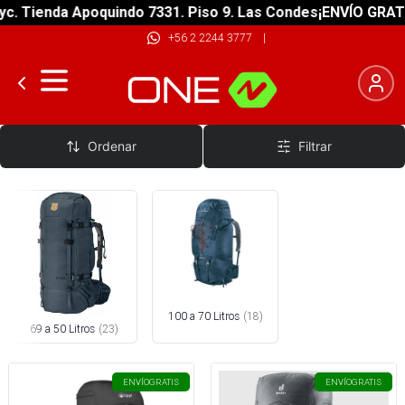
enda Apoquindo 7331. Piso 9. Las Condes
¡ENVÍO GRATIS! sob
+56 2 2244 3777
|
Mochilas 100 - 50 Lts
Ordenar
Filtrar
100 a 70 Litros
(
18
)
69 a 50 Litros
(
23
)
ENVÍO
GRATIS
ENVÍO
GRATIS