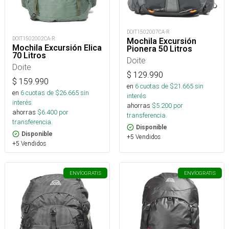
DOIT1502007CA-R
DOIT1502002CA-R
Mochila Excursión
Mochila Excursión Elica
Pionera 50 Litros
70 Litros
Doite
Doite
$
129.990
$
159.990
en
6
cuotas de $
21.665
sin
en
6
cuotas de $
26.665
sin
interés
interés
ahorras
$
5.200
por
ahorras
$
6.400
por
transferencia.
transferencia.
Disponible
Disponible
+5 Vendidos
+5 Vendidos
ENVÍO
GRATIS
ENVÍO
GRATIS