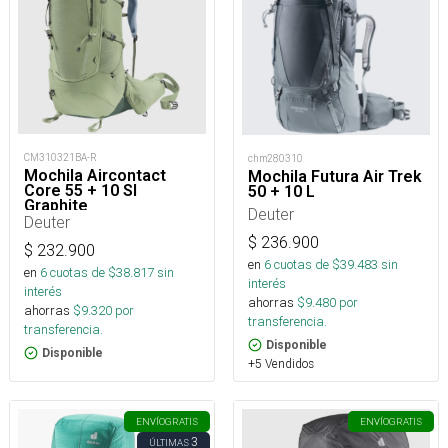
CM310321BA-R
chm280310
Mochila Aircontact
Mochila Futura Air Trek
Core 55 + 10 Sl
50 + 10 L
Graphite
Deuter
Deuter
$
236.900
$
232.900
en
6
cuotas de $
39.483
sin
en
6
cuotas de $
38.817
sin
interés
interés
ahorras
$
9.480
por
ahorras
$
9.320
por
transferencia.
transferencia.
Disponible
Disponible
+5 Vendidos
ENVÍO
GRATIS
ENVÍO
GRATIS
3
ÚLTIMAS