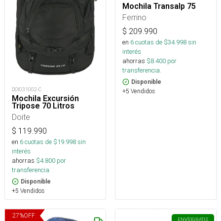
Mochila Transalp 75
Ferrino
$
209.990
en
6
cuotas de $
34.998
sin
interés
ahorras
$
8.400
por
transferencia.
Disponible
DOI031002-C
+5 Vendidos
Mochila Excursión
Tripose 70 Litros
Doite
$
119.990
en
6
cuotas de $
19.998
sin
interés
ahorras
$
4.800
por
transferencia.
Disponible
+5 Vendidos
27
%
OFF
ENVÍO
GRATIS