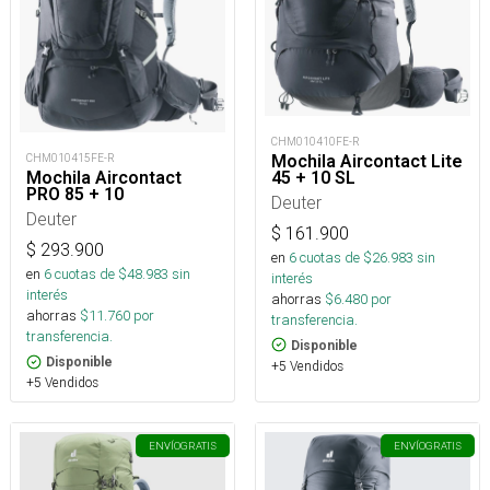
CHM010410FE-R
Mochila Aircontact Lite
CHM010415FE-R
45 + 10 SL
Mochila Aircontact
PRO 85 + 10
Deuter
Deuter
$
161.900
$
293.900
en
6
cuotas de $
26.983
sin
en
6
cuotas de $
48.983
sin
interés
interés
ahorras
$
6.480
por
ahorras
$
11.760
por
transferencia.
transferencia.
Disponible
Disponible
+5 Vendidos
+5 Vendidos
ENVÍO
GRATIS
ENVÍO
GRATIS