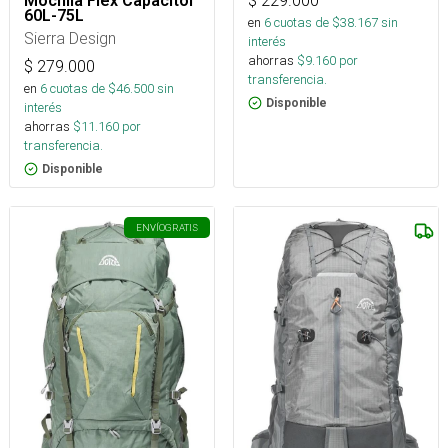
$
229.000
Mochila Flex Capacitor
60L-75L
en
6
cuotas de $
38.167
sin
Sierra Design
interés
ahorras
$
9.160
por
$
279.000
transferencia.
en
6
cuotas de $
46.500
sin
Disponible
interés
ahorras
$
11.160
por
transferencia.
Disponible
ENVÍO
GRATIS