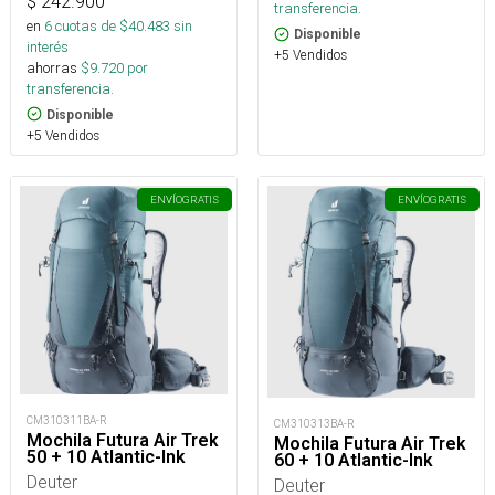
$
242.900
transferencia.
en
6
cuotas de $
40.483
sin
Disponible
interés
+5 Vendidos
ahorras
$
9.720
por
transferencia.
Disponible
+5 Vendidos
ENVÍO
GRATIS
ENVÍO
GRATIS
CM310311BA-R
CM310313BA-R
Mochila Futura Air Trek
Mochila Futura Air Trek
50 + 10 Atlantic-Ink
60 + 10 Atlantic-Ink
Deuter
Deuter