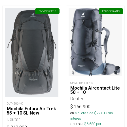
ENVÍO
GRATIS
ENVÍO
GRATIS
CHM010411FE-R
Mochila Aircontact Lite
50 + 10
Deuter
OUT42064-C
$
166.900
Mochila Futura Air Trek
55 + 10 SL New
en
6
cuotas de $
27.817
sin
interés
Deuter
ahorras
$
6.680
por