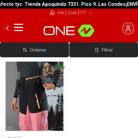
ecto tyc. Tienda Apoquindo 7331. Piso 9. Las Condes
¡ENVÍO
+56 2 2244 3777
|
Montaña
Ordenar
Filtrar