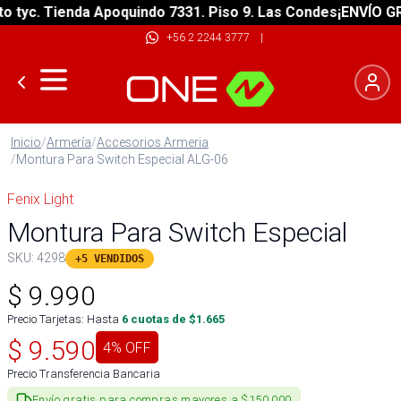
yc. Tienda Apoquindo 7331. Piso 9. Las Condes
¡ENVÍO GRATI
+56 2 2244 3777
|
Inicio
/
Armería
/
Accesorios Armeria
/
Montura Para Switch Especial ALG-06
Fenix Light
Montura Para Switch Especial
SKU:
4298
+5 VENDIDOS
$
9.990
Precio Tarjetas: Hasta
6
cuotas de $
1.665
$
9.590
4
% OFF
Precio Transferencia Bancaria
Envío gratis para compras mayores a $150.000