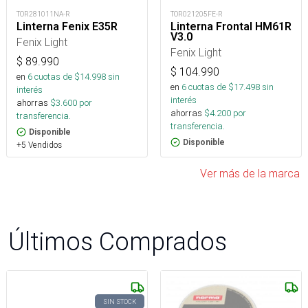
TOR281011NA-R
TOR021205FE-R
Linterna Fenix E35R
Linterna Frontal HM61R
V3.0
Fenix Light
Fenix Light
$
89.990
$
104.990
en
6
cuotas de $
14.998
sin
en
6
cuotas de $
17.498
sin
interés
interés
ahorras
$
3.600
por
ahorras
$
4.200
por
transferencia.
transferencia.
Disponible
Disponible
+5 Vendidos
Ver más de la marca
Últimos Comprados
SIN STOCK