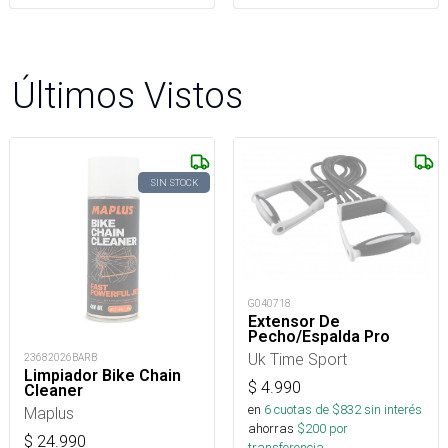
Últimos Vistos
SIN STOCK
G040718
Extensor De
Pecho/Espalda Pro
Uk Time Sport
23682026BARB
Limpiador Bike Chain
$
4.990
Cleaner
en
6
cuotas de $
832
sin interés
Maplus
ahorras
$
200
por
$
24.990
transferencia.