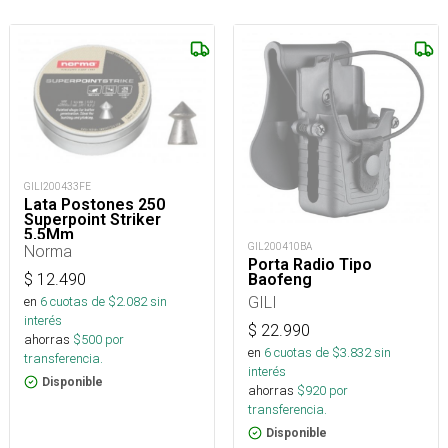
GILI200433FE
Lata Postones 250
Superpoint Striker
5,5Mm
GIL200410BA
Norma
Porta Radio Tipo
$
12.490
Baofeng
GILI
en
6
cuotas de $
2.082
sin
interés
$
22.990
ahorras
$
500
por
en
6
cuotas de $
3.832
sin
transferencia.
interés
Disponible
ahorras
$
920
por
transferencia.
Disponible