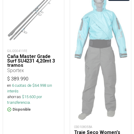
GILI200411FE
Caña Master Grade
Surf SU4231 4,20mt 3
tramos
Sportex
$
389.990
en
6
cuotas de $
64.998
sin
interés
ahorras
$
15.600
por
transferencia.
Disponible
OD010805BA
Traje Seco Women's