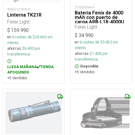
T210505NA-R
TOR021215FE-R
Bateria Fenix de 4000
Linterna TK21R
mAh con puerto de
Fenix Light
carga ARB-L18-4000U
Fenix Light
$
159.990
$
34.990
en
6
cuotas de $
26.665
sin
en
6
cuotas de $
5.832
sin
interés
interés
ahorras
$
6.400
por
ahorras
$
1.400
por
transferencia.
transferencia.
Disponible
LLEGA MAÑANA✔️TIENDA
+5 Vendidos
APOQUINDO
+5 Vendidos