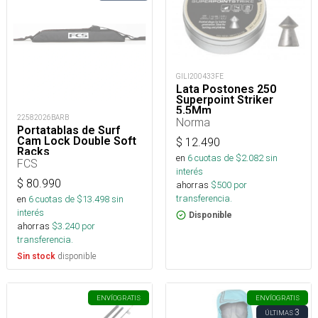
GILI200433FE
Lata Postones 250
Superpoint Striker
5,5Mm
22582026BARB
Norma
Portatablas de Surf
Cam Lock Double Soft
$
12.490
Racks
en
6
cuotas de $
2.082
sin
FCS
interés
$
80.990
ahorras
$
500
por
transferencia.
en
6
cuotas de $
13.498
sin
interés
Disponible
ahorras
$
3.240
por
transferencia.
disponible
Sin stock
ENVÍO
GRATIS
ENVÍO
GRATIS
3
ÚLTIMAS