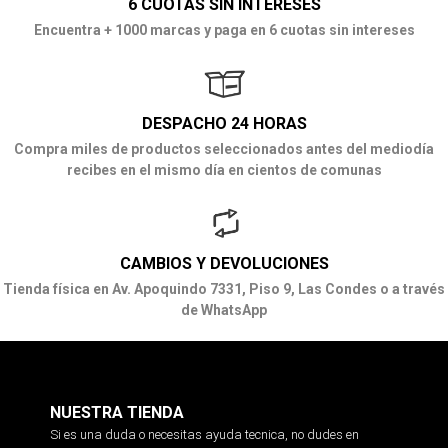
6 CUOTAS SIN INTERESES
Encuentra + 1000 marcas y paga en 6 cuotas sin intereses
DESPACHO 24 HORAS
Compra miles de productos seleccionados antes del mediodía
recibes en el mismo día en cientos de comunas
CAMBIOS Y DEVOLUCIONES
Tienda física en Av. Apoquindo 7331, Piso 9, Las Condes o a través
de WhatsApp
NUESTRA TIENDA
Si es una duda o necesitas ayuda tecnica, no dudes en