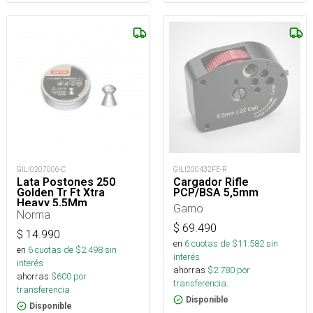
GILI0207006-C
GILI200432FE-R
Lata Postones 250
Cargador Rifle
Golden Tr Ft Xtra
PCP/BSA 5,5mm
Heavy 5,5Mm
Gamo
Norma
$
69.490
$
14.990
en
6
cuotas de $
11.582
sin
en
6
cuotas de $
2.498
sin
interés
interés
ahorras
$
2.780
por
ahorras
$
600
por
transferencia.
transferencia.
Disponible
Disponible