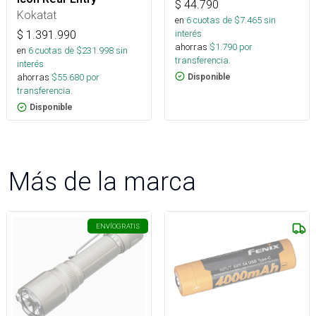
$
44.790
Kokatat
en
6
cuotas de $
7.465
sin
interés
$
1.391.990
ahorras
$
1.790
por
en
6
cuotas de $
231.998
sin
transferencia.
interés
ahorras
$
55.680
por
Disponible
transferencia.
Disponible
Más de la marca
ENVÍO
GRATIS