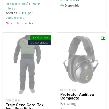
en
6
cuotas de $
4.165
sin
Disponible
interés
ahorras
$
1.000
por
transferencia.
disponible
Sin stock
ENVÍO
GRATIS
ÚLTIMA UNIDAD
GIL200411BA
Protector Auditivo
Compacto
OD180215BA
Browning
Traje Seco Gore-Tex
Icon Rear Entry