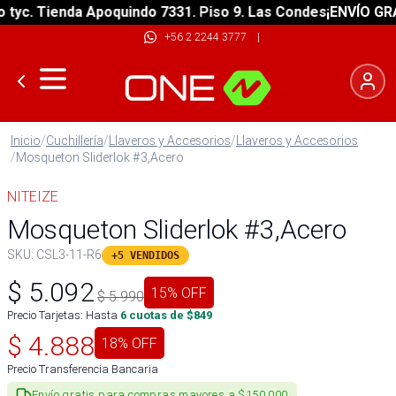
c. Tienda Apoquindo 7331. Piso 9. Las Condes
¡ENVÍO GRATIS
+56 2 2244 3777
|
Inicio
/
Cuchillería
/
Llaveros y Accesorios
/
Llaveros y Accesorios
/
Mosqueton Sliderlok #3,Acero
NITEIZE
Mosqueton Sliderlok #3,Acero
SKU:
CSL3-11-R6
+5 VENDIDOS
$
5.092
15
% OFF
$
5.990
Precio Tarjetas: Hasta
6
cuotas de $
849
$
4.888
18
% OFF
Precio Transferencia Bancaria
Envío gratis para compras mayores a $150.000