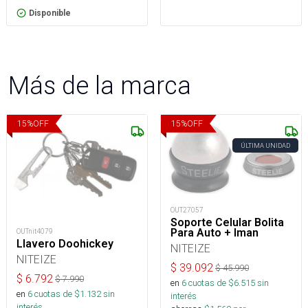
Disponible
Más de la marca
15
%
OFF
15
%
OFF
ÚLTIMA UNIDAD
OUT27057
Soporte Celular Bolita
Para Auto + Iman
OUTnit4079
Llavero Doohickey
NITEIZE
NITEIZE
$
39.092
$
45.990
$
6.792
$
7.990
en
6
cuotas de $
6.515
sin
en
6
cuotas de $
1.132
sin
interés
interés