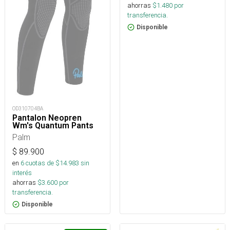
ahorras
$
1.480
por
transferencia.
Disponible
OD310704BA
Pantalon Neopren
Wm's Quantum Pants
Palm
$
89.900
en
6
cuotas de $
14.983
sin
interés
ahorras
$
3.600
por
transferencia.
Disponible