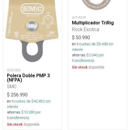
OUT18338
Multiplicador TriRig
Rock Exotica
$
50.990
en
6
cuotas de $
8.498
sin
interés
ahorras
$
2.040
por
transferencia.
disponible
Sin stock
OUT21850
Polera Doble PMP 3
(NFPA)
SMC
$
256.990
en
6
cuotas de $
42.832
sin
interés
ahorras
$
10.280
por
transferencia.
disponible
Sin stock