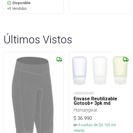
Disponible
+5 Vendidos
Últimos Vistos
LMO260504FE
Envase Reutilizable
Gotoob+ 3pk md
Humangear
$
36.990
en
6
cuotas de $
6.165
sin
interés