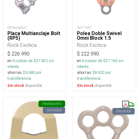
OUTRock0501
OUT11697
Placa Multianclaje Bolt
Polea Doble Swivel
(RP5)
Omni Block 1.5
Rock Exotica
Rock Exotica
$
226.990
$
222.990
en
6
cuotas de $
37.832
sin
en
6
cuotas de $
37.165
sin
interés
interés
ahorras
$
9.080
por
ahorras
$
8.920
por
transferencia.
transferencia.
disponible
disponible
Sin stock
Sin stock
ENVÍO
GRATIS
SIN STOCK
SIN STOCK