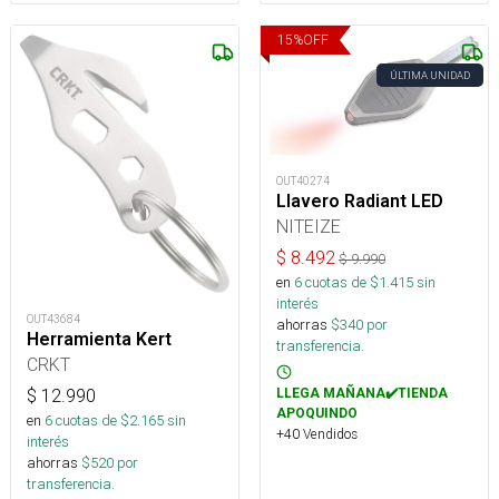
15
%
OFF
ÚLTIMA UNIDAD
OUT40274
Llavero Radiant LED
NITEIZE
$
8.492
$
9.990
en
6
cuotas de $
1.415
sin
interés
OUT43684
ahorras
$
340
por
Herramienta Kert
transferencia.
CRKT
LLEGA MAÑANA✔️TIENDA
$
12.990
APOQUINDO
en
6
cuotas de $
2.165
sin
+40 Vendidos
interés
ahorras
$
520
por
transferencia.