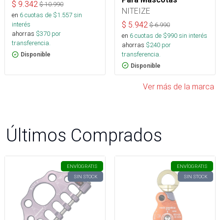
$
9.342
$
10.990
NITEIZE
en
6
cuotas de $
1.557
sin
$
5.942
interés
$
6.990
ahorras
$
370
por
en
6
cuotas de $
990
sin interés
transferencia.
ahorras
$
240
por
transferencia.
Disponible
Disponible
Ver más de la marca
Últimos Comprados
ENVÍO
GRATIS
ENVÍO
GRATIS
SIN STOCK
SIN STOCK