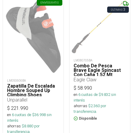
ENVÍO
GRATIS
3
ÚLTIMAS
LM080705BA
Combo De Pesca
Brave Eagle Spincast
Con Caña 1.52 Mt
Acción Medium Y Reel
Eagle Claw
LM050606BA
Zapatilla De Escalada
$
58.990
Hombre Souped Up
Climbing Shoes
en
6
cuotas de $
9.832
sin
Unparallel
interés
ahorras
$
2.360
por
$
221.990
transferencia.
en
6
cuotas de $
36.998
sin
Disponible
interés
ahorras
$
8.880
por
transferencia.