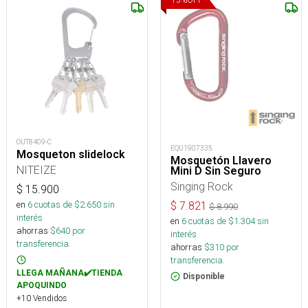
OUT8409-C
EQU1907335
Mosqueton slidelock
Mosquetón Llavero
NITEIZE
Mini D Sin Seguro
Singing Rock
$
15.900
en
6
cuotas de $
2.650
sin
$
7.821
$
8.990
interés
en
6
cuotas de $
1.304
sin
ahorras
$
640
por
interés
transferencia.
ahorras
$
310
por
transferencia.
LLEGA MAÑANA✔️TIENDA
Disponible
APOQUINDO
+10 Vendidos