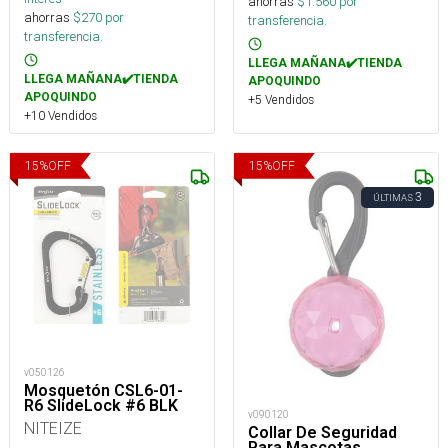
ahorras
$
1.560
por
ahorras
$
270
por
transferencia.
transferencia.
LLEGA MAÑANA✔️TIENDA
LLEGA MAÑANA✔️TIENDA
APOQUINDO
APOQUINDO
+5 Vendidos
+10 Vendidos
15
%
OFF
15
%
OFF
3
ÚLTIMAS
v050126
Mosquetón CSL6-01-
R6 SlideLock #6 BLK
v090120
NITEIZE
Collar De Seguridad
Para Mascotas