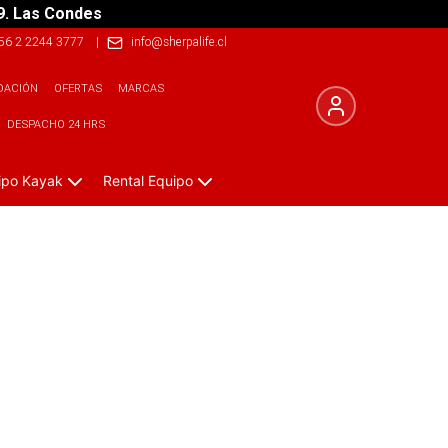
9. Las Condes
56 2 2244 3777
|
info@sherpalife.cl
DACIÓN
OFERTAS
MARCAS
DESPACHO 24 HRS
ipo Kayak
Rental Equipo