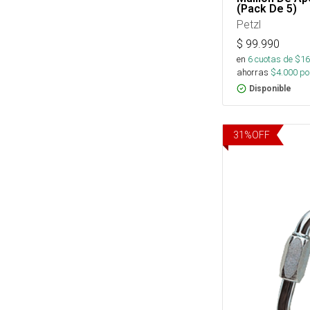
(Pack De 5)
Petzl
$
99.990
en
6
cuotas de $
16
ahorras
$
4.000
por
Disponible
31
%
OFF