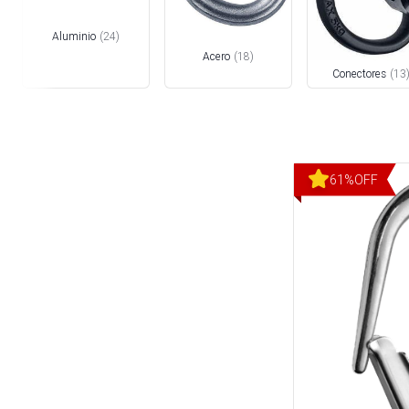
Aluminio
(
24
)
Acero
(
18
)
Conectores
(
13
61
%
OFF