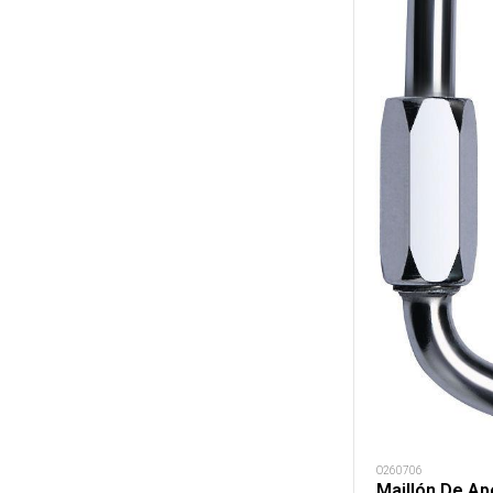
O260706
Maillón De Ap