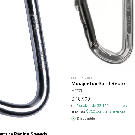
OCHL1207A00
Mosquetón Spirit Recto
Petzl
$
18.990
en
6
cuotas de $
3.165
sin interés
ahorras
$
760
por transferencia.
Disponible
ertura Rápida Speedy