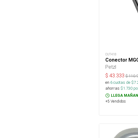
OUT418
Conector MG
Petzl
$
43.333
$
110.
en
6
cuotas de $
7.
ahorras
$
1.730
por
LLEGA MAÑAN
+5 Vendidos