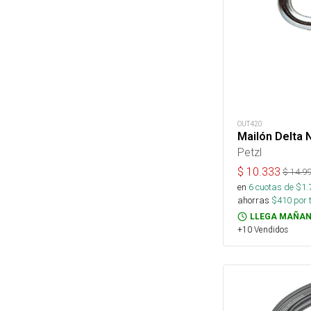
OUT420
Mailón Delta
Petzl
$
10.333
$
14.9
en
6
cuotas de $
1.
ahorras
$
410
por 
LLEGA MAÑAN
+10 Vendidos