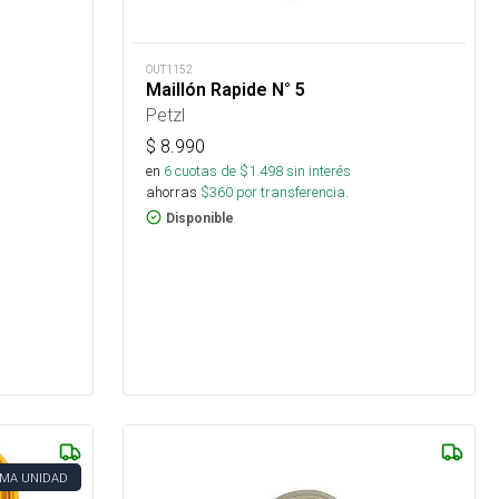
OUT1152
Maillón Rapide N° 5
Petzl
$
8.990
en
6
cuotas de $
1.498
sin interés
ahorras
$
360
por transferencia.
Disponible
IMA UNIDAD