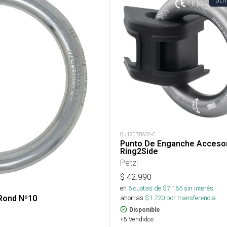
ÚLT
OU1207BA00-C
Punto De Enganche Acceso
Ring2Side
Petzl
$
42.990
en
6
cuotas de $
7.165
sin interés
ahorras
$
1.720
por transferencia.
Rond Nº10
Disponible
+5 Vendidos