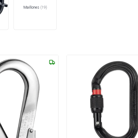
Maillones
(
19
)
)