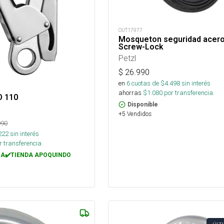
OUT17977
Mosqueton seguridad acer
Screw-Lock
Petzl
$
26.990
en
6
cuotas de $
4.498
sin interés
ahorras
$
1.080
por transferencia.
O 110
Disponible
+5 Vendidos
990
222
sin interés
 transferencia.
A✔️TIENDA APOQUINDO