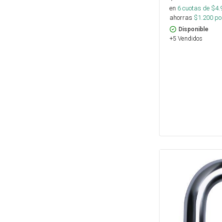
en
6
cuotas de $
4.
ahorras
$
1.200
por
Disponible
+5 Vendidos