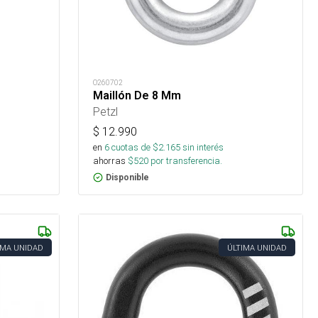
O260702
Maillón De 8 Mm
Petzl
$
12.990
en
6
cuotas de $
2.165
sin interés
ahorras
$
520
por transferencia.
Disponible
IMA UNIDAD
ÚLTIMA UNIDAD