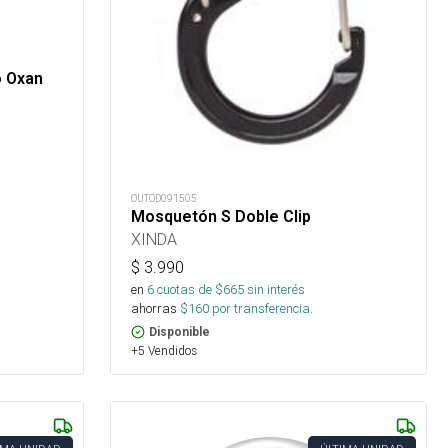
o Oxan
OUTOD091505
Mosquetón S Doble Clip
XINDA
$
3.990
en
6
cuotas de $
665
sin interés
ahorras
$
160
por transferencia.
Disponible
+5 Vendidos