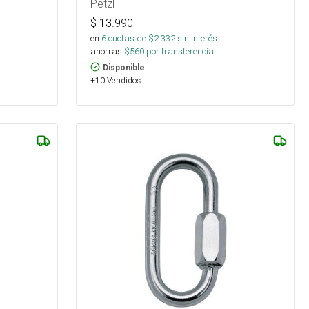
Petzl
$
13.990
en
6
cuotas de $
2.332
sin interés
ahorras
$
560
por transferencia.
Disponible
+10 Vendidos