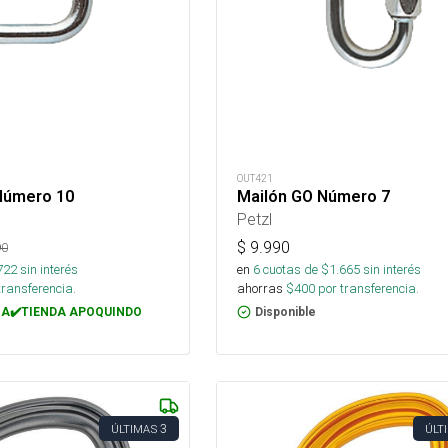
OUT421
 Número 10
Mailón GO Número 7
Petzl
$
9.990
90
722
sin interés
en
6
cuotas de $
1.665
sin interés
transferencia.
ahorras
$
400
por transferencia.
A✔️TIENDA APOQUINDO
Disponible
3
ÚLTIMAS
ÚLT