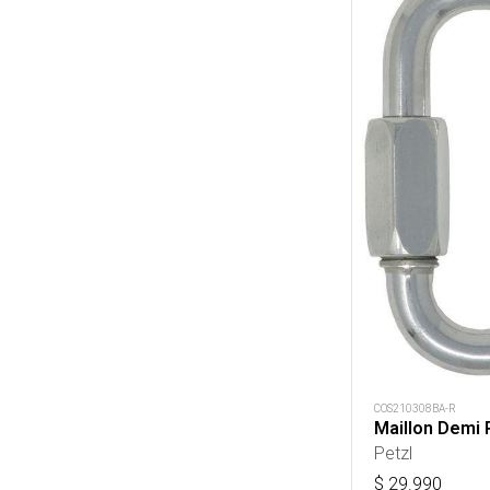
COS210308BA-R
Maillon Demi 
Petzl
$
29.990