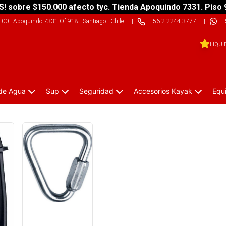
S! sobre $150.000 afecto tyc. Tienda Apoquindo 7331. Piso 
9:00
-
Apoquindo 7331 Of 918 - Santiago - Chile
|
+56 2 2244 3777
|
+
LIQUI
 de Agua
Sup
Seguridad
Accesorios Kayak
Equ