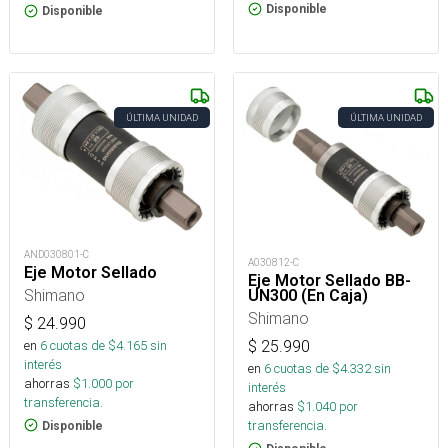
Disponible
Disponible
ÚLTIMA UNIDAD
ÚLTIMA UNIDAD
AND030801-C
A030812-C
Eje Motor Sellado
Eje Motor Sellado BB-
Shimano
UN300 (En Caja)
Shimano
$
24.990
en
6
cuotas de $
4.165
sin
$
25.990
interés
en
6
cuotas de $
4.332
sin
ahorras
$
1.000
por
interés
transferencia.
ahorras
$
1.040
por
transferencia.
Disponible