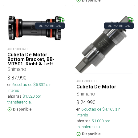
Disponible
ÚLTIMA UNIDAD
ÚLTIMA UNIDAD
AND020804-C
Cubeta De Motor
Bottom Bracket, BB-
MT501, Right & Left
Adapter (BSA)
Shimano
$
37.990
AND030803-C
en
6
cuotas de $
6.332
sin
Cubeta De Motor
interés
Shimano
ahorras
$
1.520
por
$
24.990
transferencia.
en
6
cuotas de $
4.165
sin
Disponible
interés
ahorras
$
1.000
por
transferencia.
Disponible