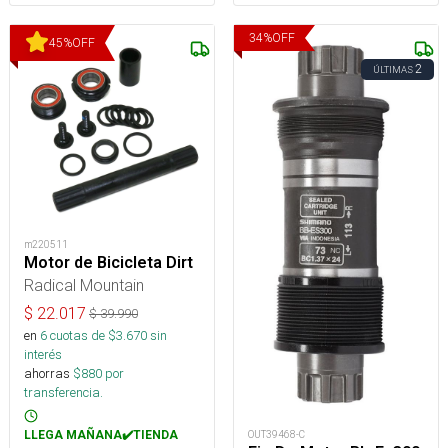
34
%
OFF
45
%
OFF
2
ÚLTIMAS
m220511
Motor de Bicicleta Dirt
Radical Mountain
$
22.017
$
39.990
en
6
cuotas de $
3.670
sin
interés
ahorras
$
880
por
transferencia.
LLEGA MAÑANA✔️TIENDA
OUT39468-C