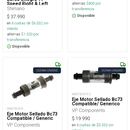
ahorras
$
800
por
Speed Right & Left
Adapter (Bsa), Bearing
Shimano
transferencia.
, Inner Cover, E
Disponible
$
37.990
en
6
cuotas de $
6.332
sin
interés
ahorras
$
1.520
por
transferencia.
Disponible
ÚLTIMA UNIDAD
ÚLTIMA UNIDAD
AND150415-C
Eje Motor Sellado Bc73
Compatible/ Generico
AND150416
VP Components
Eje Motor Sellado Bc73
Compatible / Generic
$
19.990
VP Components
en
6
cuotas de $
3.332
sin