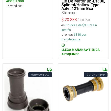
Eje De Motor Bb-Es300,
APOQUINDO
Splined/Hollow-Type
+5 Vendidos
Axle, 121mm Bsa
73mm
Shimano
$
20.333
$
30.990
en
6
cuotas de $
3.389
sin
interés
ahorras
$
810
por
transferencia.
LLEGA MAÑANA✔️TIENDA
APOQUINDO
ÚLTIMA UNIDAD
ÚLTIMA UNIDAD