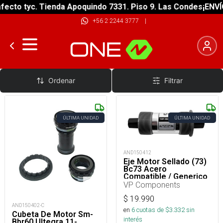
cto tyc. Tienda Apoquindo 7331. Piso 9. Las Condes
¡ENVÍO 
+56 2 2244 3777
|
Motores Bicicletas
Ordenar
Filtrar
ÚLTIMA UNIDAD
ÚLTIMA UNIDAD
AND150412
Eje Motor Sellado (73)
Bc73 Acero
Compatible / Generico
VP Components
$
19.990
AND150402-C
en
6
cuotas de $
3.332
sin
Cubeta De Motor Sm-
interés
Bbr60 Ultegra 11-