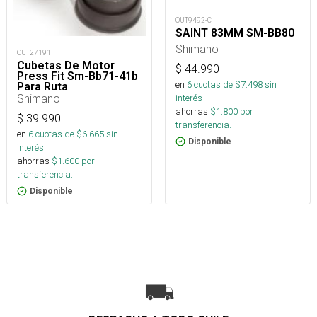
OUT9492-C
SAINT 83MM SM-BB80
Shimano
OUT27191
Cubetas De Motor
$
44.990
Press Fit Sm-Bb71-41b
en
6
cuotas de $
7.498
sin
Para Ruta
Shimano
interés
ahorras
$
1.800
por
$
39.990
transferencia.
en
6
cuotas de $
6.665
sin
Disponible
interés
ahorras
$
1.600
por
transferencia.
Disponible