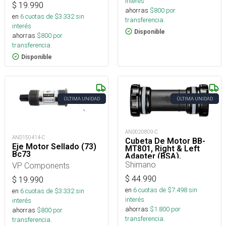
interés
$
19.990
ahorras
$
800
por
en
6
cuotas de $
3.332
sin
transferencia.
interés
Disponible
ahorras
$
800
por
transferencia.
Disponible
ÚLTIMA UNIDAD
ÚLTIMA UNIDAD
AND020809-C
AND150414-C
Cubeta De Motor BB-
Eje Motor Sellado (73)
MT801, Right & Left
Bc73
Adapter (BSA),
Bearing, Inner Cover
Shimano
VP Components
$
44.990
$
19.990
en
6
cuotas de $
7.498
sin
en
6
cuotas de $
3.332
sin
interés
interés
ahorras
$
1.800
por
ahorras
$
800
por
transferencia.
transferencia.