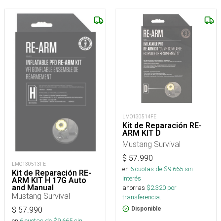
LMO130514FE
Kit de Reparación RE-
ARM KIT D
Mustang Survival
$
57.990
LMO130513FE
en
6
cuotas de $
9.665
sin
Kit de Reparación RE-
interés
ARM KIT H 17G Auto
and Manual
ahorras
$
2.320
por
Mustang Survival
transferencia.
Disponible
$
57.990
en
6
cuotas de $
9.665
sin