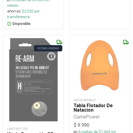
interés
ahorras
$
2.320
por
transferencia.
Disponible
ÚLTIMA UNIDAD
GM100406BA-R
Tabla Flotador De
Natacion
GamePower
$
9.990
LMO130511FE
en
6
cuotas de $
1.665
sin