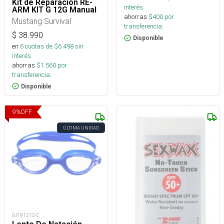
Kit de Reparación RE-
interés
ARM KIT G 12G Manual
ahorras
$
400
por
Mustang Survival
transferencia.
$
38.990
Disponible
en
6
cuotas de $
6.498
sin
interés
ahorras
$
1.560
por
transferencia.
Disponible
9
%
OFF
ÚLTIMA UNIDAD
GI191212-C