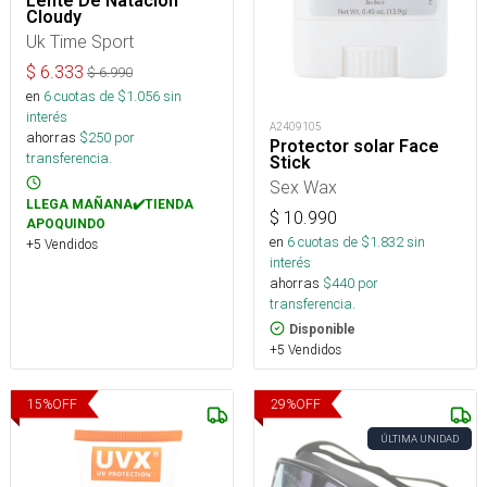
Lente De Natación
Cloudy
Uk Time Sport
$
6.333
$
6.990
en
6
cuotas de $
1.056
sin
interés
A2409105
ahorras
$
250
por
Protector solar Face
transferencia.
Stick
Sex Wax
LLEGA MAÑANA✔️TIENDA
$
10.990
APOQUINDO
en
6
cuotas de $
1.832
sin
+5 Vendidos
interés
ahorras
$
440
por
transferencia.
Disponible
+5 Vendidos
15
%
OFF
29
%
OFF
ÚLTIMA UNIDAD