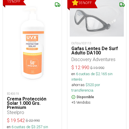
15
%
OFF
35
%
OFF
OUTdis103113
Gafas Lentes De Surf
Adulto DA100
Discovery Adventures
$
12.990
$
19.990
en
6
cuotas de $
2.165
sin
interés
ahorras
$
520
por
transferencia.
B240619
Disponible
Crema Protección
+5 Vendidos
Solar 1.000 Grs.
Premium
Steelpro
$
19.542
$
22.990
en
6
cuotas de $
3.257
sin