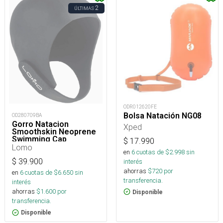
2
ÚLTIMAS
ODR012620FE
Bolsa Natación NG08
OD280709BA
Gorro Natacion
Xped
Smoothskin Neoprene
Swimming Cap
$
17.990
Lomo
en
6
cuotas de $
2.998
sin
$
39.900
interés
ahorras
$
720
por
en
6
cuotas de $
6.650
sin
transferencia.
interés
ahorras
$
1.600
por
Disponible
transferencia.
Disponible