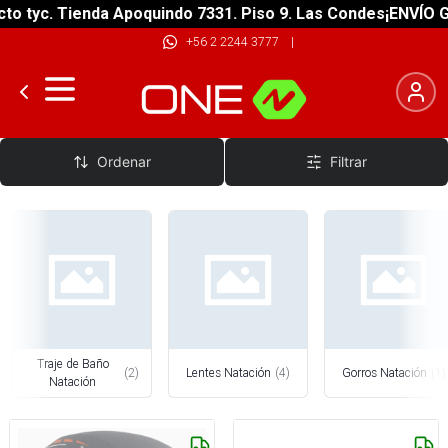
 tyc. Tienda Apoquindo 7331. Piso 9. Las Condes
¡ENVÍO GRA
+56 2 2244 3777
|
Natacion
Ordenar
Filtrar
Traje de Baño
(
2
)
Lentes Natación
(
4
)
Gorros Natación
(
1
)
Natación