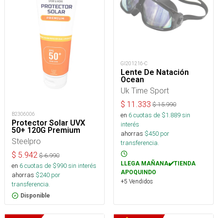
GI201216-C
Lente De Natación
Ocean
Uk Time Sport
$
11.333
$
15.990
en
6
cuotas de $
1.889
sin
B2306006
Protector Solar UVX
interés
50+ 120G Premium
ahorras
$
450
por
Steelpro
transferencia.
$
5.942
$
6.990
LLEGA MAÑANA✔️TIENDA
en
6
cuotas de $
990
sin interés
APOQUINDO
ahorras
$
240
por
+5 Vendidos
transferencia.
Disponible