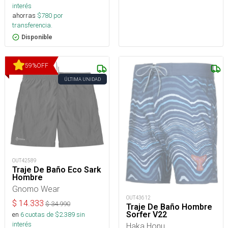
interés
ahorras
$
780
por
transferencia.
Disponible
59
%
OFF
ÚLTIMA UNIDAD
OUT42589
Traje De Baño Eco Sark
Hombre
Gnomo Wear
OUT43612
$
14.333
$
34.990
Traje De Baño Hombre
Sorfer V22
en
6
cuotas de $
2.389
sin
interés
Haka Honu