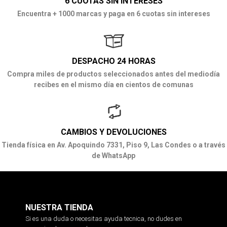
6 CUOTAS SIN INTERESES
Encuentra + 1000 marcas y paga en 6 cuotas sin intereses
DESPACHO 24 HORAS
Compra miles de productos seleccionados antes del mediodía
recibes en el mismo día en cientos de comunas
CAMBIOS Y DEVOLUCIONES
Tienda física en Av. Apoquindo 7331, Piso 9, Las Condes o a través
de WhatsApp
NUESTRA TIENDA
Si es una duda o necesitas ayuda tecnica, no dudes en