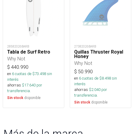
28582026BARB
27382026BARB
Tabla de Surf Retro
Quillas Thruster Royal
Honey
Why Not
Why Not
$
440.990
$
50.990
en
6
cuotas de $
73.498
sin
en
6
cuotas de $
8.498
sin
interés
interés
ahorras
$
17.640
por
ahorras
$
2.040
por
transferencia.
transferencia.
disponible
Sin stock
disponible
Sin stock
Más de la marca