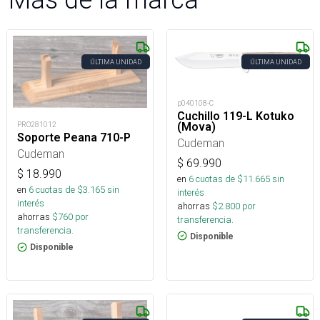
ÚLTIMA UNIDAD
ÚLTIMA UNIDAD
p040108-C
Cuchillo 119-L Kotuko
(Mova)
PRO281012
Soporte Peana 710-P
Cudeman
Cudeman
$
69.990
$
18.990
en
6
cuotas de $
11.665
sin
en
6
cuotas de $
3.165
sin
interés
interés
ahorras
$
2.800
por
ahorras
$
760
por
transferencia.
transferencia.
Disponible
Disponible