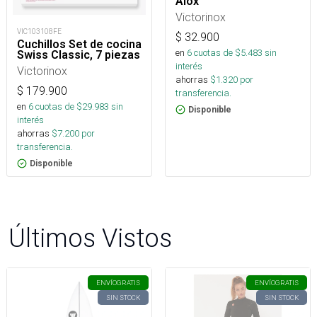
Alox
Victorinox
VIC103108FE
$
32.900
Cuchillos Set de cocina
en
6
cuotas de $
5.483
sin
Swiss Classic, 7 piezas
interés
Victorinox
ahorras
$
1.320
por
$
179.900
transferencia.
en
6
cuotas de $
29.983
sin
Disponible
interés
ahorras
$
7.200
por
transferencia.
Disponible
Últimos Vistos
ENVÍO
GRATIS
ENVÍO
GRATIS
SIN STOCK
SIN STOCK