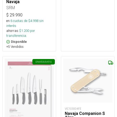
Navaja
SRM
$
29.990
en
6
cuotas de $
4.998
sin
interés
ahorras
$
1.200
por
transferencia.
Disponible
+5 Vendidos
ENVÍO
GRATIS
VIC103004FE
Navaja Companion S