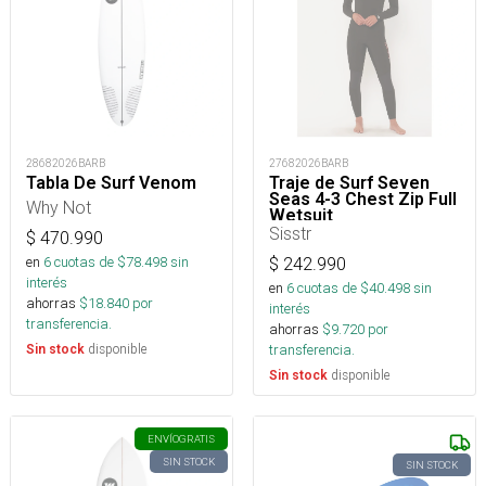
28682026BARB
27682026BARB
Tabla De Surf Venom
Traje de Surf Seven
Seas 4-3 Chest Zip Full
Why Not
Wetsuit
Sisstr
$
470.990
en
6
cuotas de $
78.498
sin
$
242.990
interés
en
6
cuotas de $
40.498
sin
ahorras
$
18.840
por
interés
transferencia.
ahorras
$
9.720
por
disponible
transferencia.
Sin stock
disponible
Sin stock
ENVÍO
GRATIS
SIN STOCK
SIN STOCK