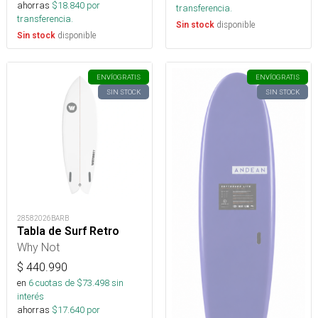
ahorras
$
18.840
por
transferencia.
transferencia.
disponible
Sin stock
disponible
Sin stock
ENVÍO
GRATIS
ENVÍO
GRATIS
SIN STOCK
SIN STOCK
28582026BARB
Tabla de Surf Retro
Why Not
$
440.990
en
6
cuotas de $
73.498
sin
interés
ahorras
$
17.640
por