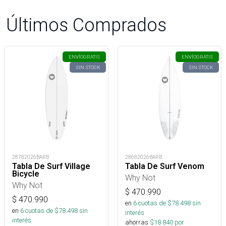
Últimos Comprados
ENVÍO
GRATIS
ENVÍO
GRATIS
SIN STOCK
SIN STOCK
28782026BARB
28682026BARB
Tabla De Surf Village
Tabla De Surf Venom
Bicycle
Why Not
Why Not
$
470.990
$
470.990
en
6
cuotas de $
78.498
sin
en
6
cuotas de $
78.498
sin
interés
interés
ahorras
$
18.840
por