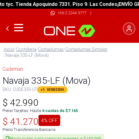
yc. Tienda Apoquindo 7331. Piso 9. Las Condes
¡ENVÍO GRATI
+56 2 2244 3777
|
Inicio
/
Cuchillería
/
Cortaplumas
/
Cortaplumas Simples
/
Navaja 335-LF (Mova)
Cudeman
Navaja 335-LF (Mova)
SKU:
CUDE335-LF
+5 VENDIDOS
$
42.990
Precio Tarjetas: Hasta
6
cuotas de $
7.165
$
41.270
4
% OFF
Precio Transferencia Bancaria
Envío gratis para compras mayores a $150.000