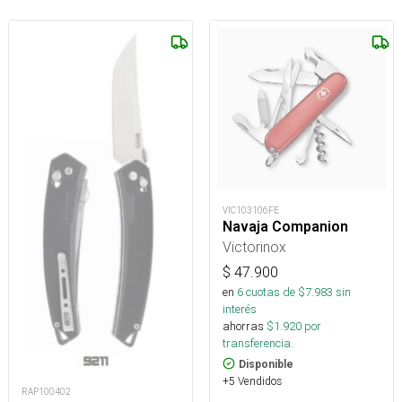
VIC103106FE
Navaja Companion
Victorinox
$
47.900
en
6
cuotas de $
7.983
sin
interés
ahorras
$
1.920
por
transferencia.
Disponible
+5 Vendidos
RAP100402