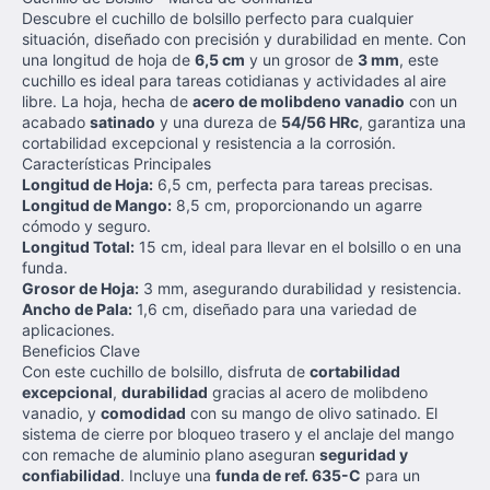
Descubre el cuchillo de bolsillo perfecto para cualquier
situación, diseñado con precisión y durabilidad en mente. Con
una longitud de hoja de
6,5 cm
y un grosor de
3 mm
, este
cuchillo es ideal para tareas cotidianas y actividades al aire
libre. La hoja, hecha de
acero de molibdeno vanadio
con un
acabado
satinado
y una dureza de
54/56 HRc
, garantiza una
cortabilidad excepcional y resistencia a la corrosión.
Características Principales
Longitud de Hoja:
6,5 cm, perfecta para tareas precisas.
Longitud de Mango:
8,5 cm, proporcionando un agarre
cómodo y seguro.
Longitud Total:
15 cm, ideal para llevar en el bolsillo o en una
funda.
Grosor de Hoja:
3 mm, asegurando durabilidad y resistencia.
Ancho de Pala:
1,6 cm, diseñado para una variedad de
aplicaciones.
Beneficios Clave
Con este cuchillo de bolsillo, disfruta de
cortabilidad
excepcional
,
durabilidad
gracias al acero de molibdeno
vanadio, y
comodidad
con su mango de olivo satinado. El
sistema de cierre por bloqueo trasero y el anclaje del mango
con remache de aluminio plano aseguran
seguridad y
confiabilidad
. Incluye una
funda de ref. 635-C
para un