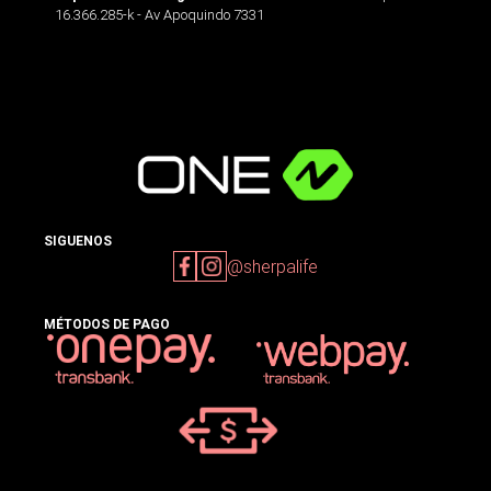
16.366.285-k - Av Apoquindo 7331
SIGUENOS
@sherpalife
MÉTODOS DE PAGO