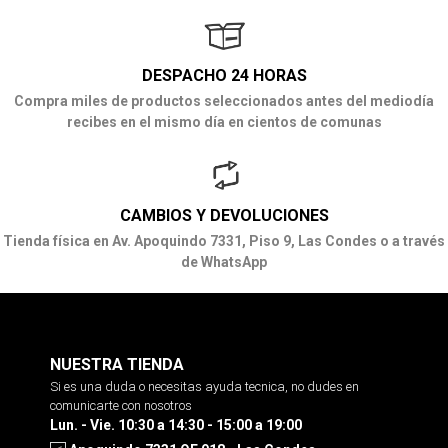
DESPACHO 24 HORAS
Compra miles de productos seleccionados antes del mediodía
recibes en el mismo día en cientos de comunas
CAMBIOS Y DEVOLUCIONES
Tienda física en Av. Apoquindo 7331, Piso 9, Las Condes o a través
de WhatsApp
NUESTRA TIENDA
Si es una duda o necesitas ayuda tecnica, no dudes en
comunicarte con nosotros
Lun. - Vie. 10:30 a 14:30 - 15:00 a 19:00