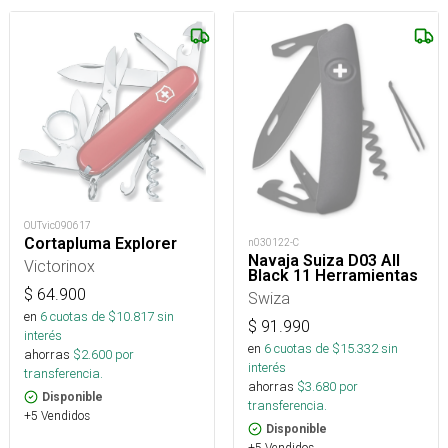
OUTvic090617
Cortapluma Explorer
n030122-C
Navaja Suiza D03 All
Victorinox
Black 11 Herramientas
$
64.900
Swiza
en
6
cuotas de $
10.817
sin
$
91.990
interés
en
6
cuotas de $
15.332
sin
ahorras
$
2.600
por
interés
transferencia.
ahorras
$
3.680
por
Disponible
transferencia.
+5 Vendidos
Disponible
+5 Vendidos