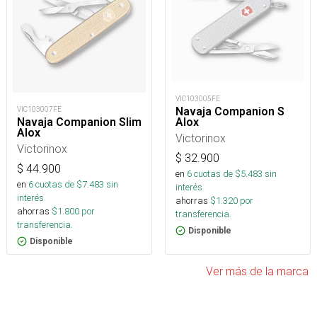
VIC103005FE
Navaja Companion S
VIC103007FE
Alox
Navaja Companion Slim
Alox
Victorinox
Victorinox
$
32.900
$
44.900
en
6
cuotas de $
5.483
sin
en
6
cuotas de $
7.483
sin
interés
interés
ahorras
$
1.320
por
ahorras
$
1.800
por
transferencia.
transferencia.
Disponible
Disponible
Ver más de la marca