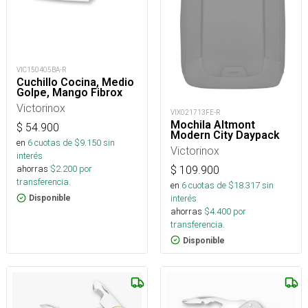
VIC150405BA-R
Cuchillo Cocina, Medio
Golpe, Mango Fibrox
Victorinox
VIX021713FE-R
Mochila Altmont
$
54.900
Modern City Daypack
en
6
cuotas de $
9.150
sin
Victorinox
interés
ahorras
$
2.200
por
$
109.900
transferencia.
en
6
cuotas de $
18.317
sin
interés
Disponible
ahorras
$
4.400
por
transferencia.
Disponible