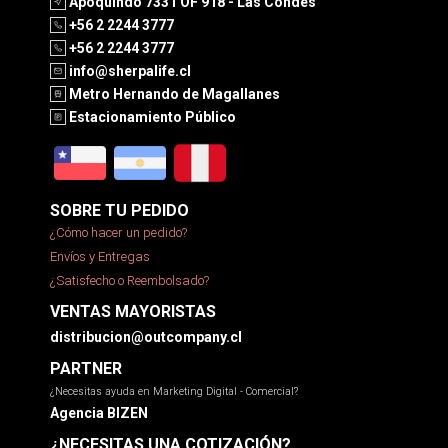
Apoquindo 7331 OF 918 - Las Condes
+56 2 2244 3777
+56 2 2244 3777
info@sherpalife.cl
Metro Hernando de Magallanes
Estacionamiento Público
SOBRE TU PEDIDO
¿Cómo hacer un pedido?
Envíos y Entregas
¿Satisfecho o Reembolsado?
VENTAS MAYORISTAS
distribucion@outcompany.cl
PARTNER
¿Necesitas ayuda en Marketing Digital - Comercial?
Agencia BIZEN
¿NECESITAS UNA COTIZACIÓN?