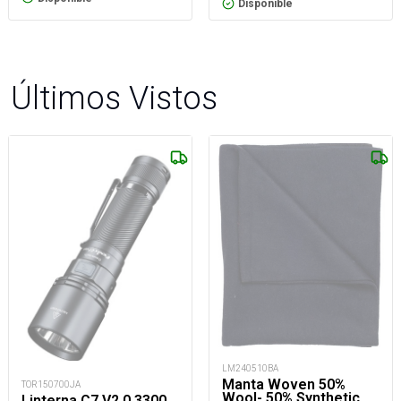
Disponible
Últimos Vistos
LM240510BA
Manta Woven 50%
TOR150700JA
Wool- 50% Synthetic
Linterna C7 V2.0 3300