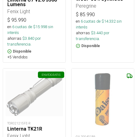
Lumens
Peregrine
Fenix Light
$
85.990
$
95.990
en
6
cuotas de $
14.332
sin
en
6
cuotas de $
15.998
sin
interés
interés
ahorras
$
3.440
por
ahorras
$
3.840
por
transferencia.
transferencia.
Disponible
Disponible
+5 Vendidos
ENVÍO
GRATIS
TOR021215FE-R
Linterna TK21R
Fenix Light
GIL200401BA