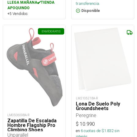
LLEGA MAÑANA✔️TIENDA
transferencia.
APOQUINDO
Disponible
+5 Vendidos
ENVÍO
GRATIS
LM210521BA-R
Lona De Suelo Poly
Groundsheets
Peregrine
LM050609BA-R
Zapatilla De Escalada
$
10.990
Hombre Flagship Pro
Climbing Shoes
en
6
cuotas de $
1.832
sin
Unparallel
interés