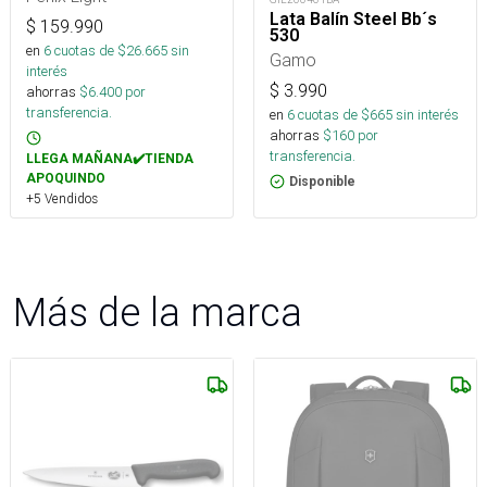
Lata Balín Steel Bb´s
$
159.990
530
en
6
cuotas de $
26.665
sin
Gamo
interés
$
3.990
ahorras
$
6.400
por
transferencia.
en
6
cuotas de $
665
sin interés
ahorras
$
160
por
transferencia.
LLEGA MAÑANA✔️TIENDA
APOQUINDO
Disponible
+5 Vendidos
Más de la marca