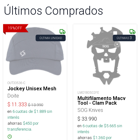
Últimos Comprados
19
%
OFF
3
ÚLTIMA UNIDAD
ÚLTIMAS
OUT33536-C
Jockey Unisex Mesh
LMO180502FE
Doite
Multifilamento Macv
Tool - Clam Pack
$
11.333
$
13.990
SOG Knives
en
6
cuotas de $
1.889
sin
interés
$
33.990
ahorras
$
450
por
en
6
cuotas de $
5.665
sin
transferencia.
interés
ahorras
$
1.360
por