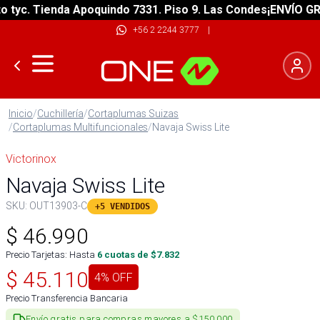
yc. Tienda Apoquindo 7331. Piso 9. Las Condes
¡ENVÍO GRATI
+56 2 2244 3777
|
Inicio
/
Cuchillería
/
Cortaplumas Suizas
/
Cortaplumas Multifuncionales
/
Navaja Swiss Lite
Victorinox
Navaja Swiss Lite
SKU:
OUT13903-C
+5 VENDIDOS
$
46.990
Precio Tarjetas: Hasta
6
cuotas de $
7.832
$
45.110
4
% OFF
Precio Transferencia Bancaria
Envío gratis para compras mayores a $150.000