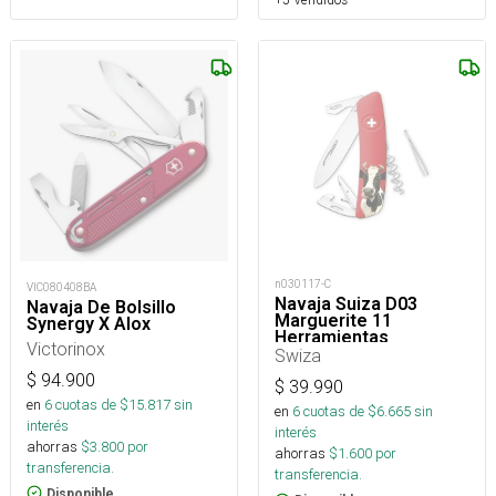
n030117-C
VIC080408BA
Navaja Suiza D03
Navaja De Bolsillo
Marguerite 11
Synergy X Alox
Herramientas
Victorinox
Swiza
$
94.900
$
39.990
en
6
cuotas de $
15.817
sin
en
6
cuotas de $
6.665
sin
interés
interés
ahorras
$
3.800
por
ahorras
$
1.600
por
transferencia.
transferencia.
Disponible