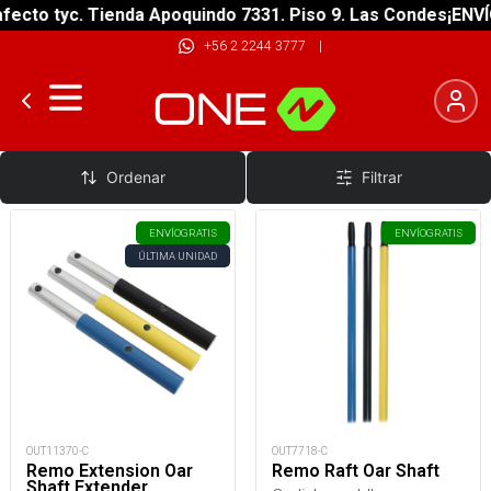
ecto tyc. Tienda Apoquindo 7331. Piso 9. Las Condes
¡ENVÍO
+56 2 2244 3777
|
OARS
Ordenar
Filtrar
ENVÍO
GRATIS
ENVÍO
GRATIS
ÚLTIMA UNIDAD
OUT11370-C
OUT7718-C
Remo Extension Oar
Remo Raft Oar Shaft
Shaft Extender