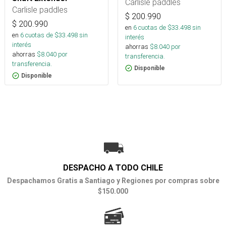
Carlisle paddles
Carlisle paddles
$
200.990
$
200.990
en
6
cuotas de $
33.498
sin
en
6
cuotas de $
33.498
sin
interés
interés
ahorras
$
8.040
por
ahorras
$
8.040
por
transferencia.
transferencia.
Disponible
Disponible
DESPACHO A TODO CHILE
Despachamos Gratis a Santiago y Regiones por compras sobre
$150.000