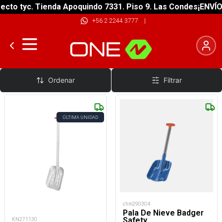
cto tyc. Tienda Apoquindo 7331. Piso 9. Las Condes
¡ENVÍO 
+56 2 2244 3777
|
Palas
Ordenar
Filtrar
ÚLTIMA UNIDAD
chm290304
Pala De Nieve Badger
Safety
KN271130