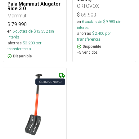
Pala Mammut Alugator
ORTOVOX
Ride 3.0
$
59.900
Mammut
en
6
cuotas de $
9.983
sin
$
79.990
interés
en
6
cuotas de $
13.332
sin
ahorras
$
2.400
por
interés
transferencia.
ahorras
$
3.200
por
Disponible
transferencia.
+5 Vendidos
Disponible
ÚLTIMA UNIDAD