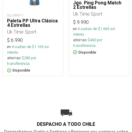
Jgo. Ping Pong Match
2 Estrellas
Uk Time Sport
GILI290911
Paleta P.P Ultra Clásica
$
9.990
4 Estrellas
en
6
cuotas de $
1.665
sin
Uk Time Sport
interés
ahorras
$
400
por
$
6.990
transferencia.
en
6
cuotas de $
1.165
sin
interés
Disponible
ahorras
$
280
por
transferencia.
Disponible
DESPACHO A TODO CHILE
Despachamos Gratis a Santiago y Regiones por compras sobre