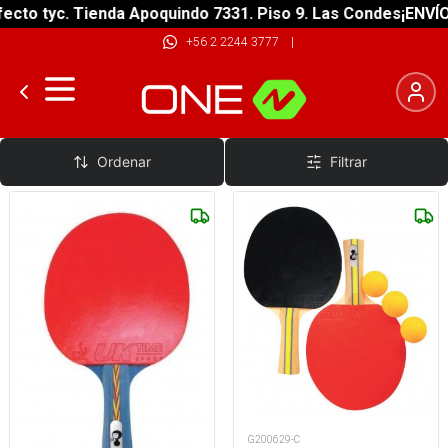
ecto tyc. Tienda Apoquindo 7331. Piso 9. Las Condes
¡ENVÍO
+56 2 2244 3777
|
Paletas
Ordenar
Filtrar
G200629-C