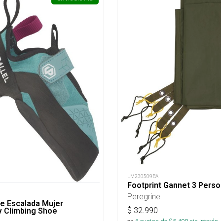
LM230509BA
Footprint Gannet 3 Pers
Peregrine
De Escalada Mujer
$
32.990
v Climbing Shoe