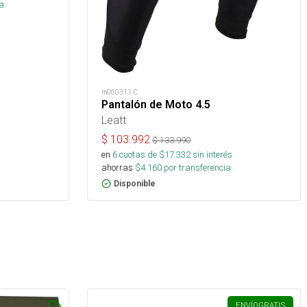
a.
m060311-C
Pantalón de Moto 4.5
Leatt
$
103.992
$
133.990
en
6
cuotas de $
17.332
sin interés
ahorras
$
4.160
por transferencia.
Disponible
ENVÍO
GRATIS