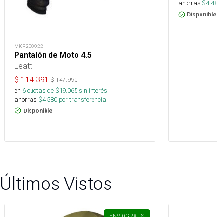
ahorras
$
4.4
Disponible
MKR200922
Pantalón de Moto 4.5
Leatt
$
114.391
$
147.990
en
6
cuotas de $
19.065
sin interés
ahorras
$
4.580
por transferencia.
Disponible
Últimos Vistos
ENVÍO
GRATIS