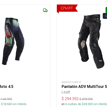
22
%
OFF
R
MKR022734FE-R
oto 4.5
Pantalón ADV MultiTour 5
Leatt
$
294.392
$
143.990
$
378.990
 $
18.666
sin interés
en
6
cuotas de $
49.065
sin interé