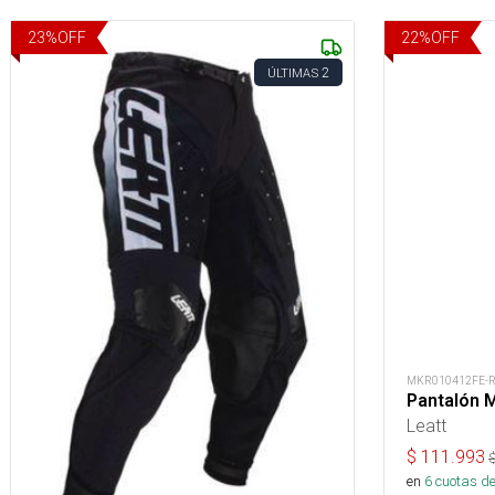
23
%
OFF
22
%
OFF
2
ÚLTIMAS
MKR010412FE-
Pantalón M
Leatt
$
111.993
en
6
cuotas de