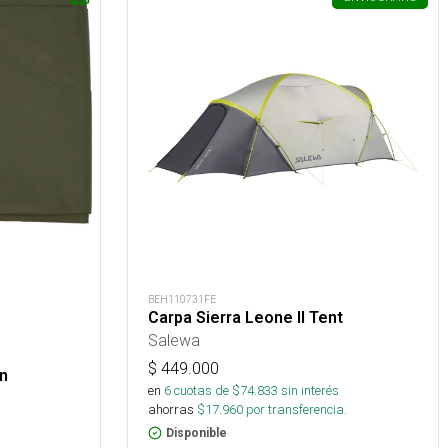
BEH110731FE
Carpa Sierra Leone II Tent
Salewa
$
449.000
on
en
6
cuotas de $
74.833
sin interés
ahorras
$
17.960
por transferencia.
Disponible