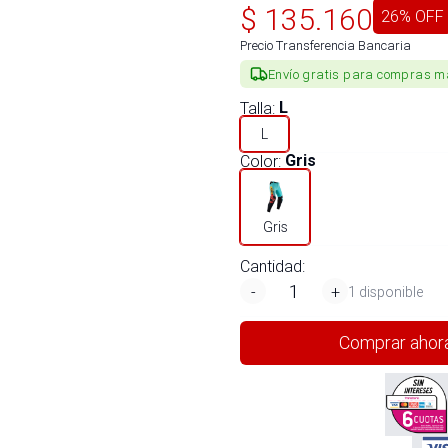
$
135.160
26
% OFF
Precio Transferencia Bancaria
Envío gratis para compras m
Talla
:
L
L
Color
:
Gris
Gris
Cantidad:
-
+
1 disponible
Comprar ahor