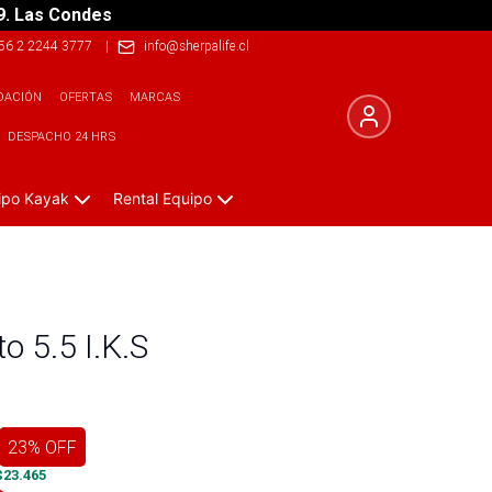
9. Las Condes
56 2 2244 3777
|
info@sherpalife.cl
DACIÓN
OFERTAS
MARCAS
DESPACHO 24 HRS
ipo Kayak
Rental Equipo
o 5.5 I.K.S
23
% OFF
$
23.465