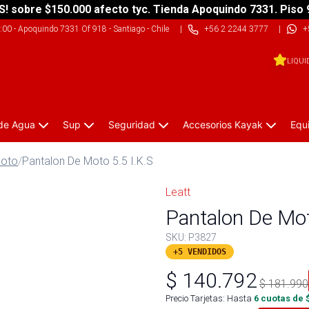
S! sobre $150.000 afecto tyc. Tienda Apoquindo 7331. Piso 
9:00
-
Apoquindo 7331 Of 918 - Santiago - Chile
|
+56 2 2244 3777
|
+
LIQUI
 de Agua
Sup
Seguridad
Accesorios Kayak
Equ
Moto
/
Pantalon De Moto 5.5 I.K.S
Leatt
Pantalon De Mot
SKU:
P3827
+5 VENDIDOS
$
140.792
$
181.990
Precio Tarjetas: Hasta
6
cuotas de 