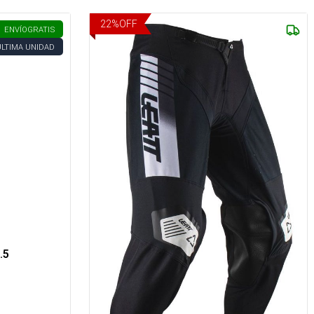
22
%
OFF
ENVÍO
GRATIS
ÚLTIMA UNIDAD
.5
s