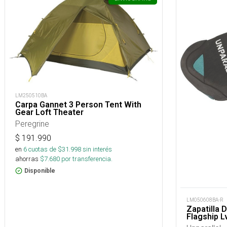
LM250510BA
Carpa Gannet 3 Person Tent With
Gear Loft Theater
Peregrine
$
191.990
en
6
cuotas de $
31.998
sin interés
ahorras
$
7.680
por transferencia.
Disponible
LM050608BA-R
Zapatilla 
Flagship L