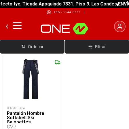
ecto tyc. Tienda Apoquindo 7331. Piso 9. Las Condes
¡ENVÍO
+56 2 2244 3777
|
Pantalón De Nieve
Ordenar
Filtrar
BH270104BA
Pantalón Hombre
Softshell Ski
Salopettes
CMP