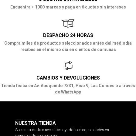
Encuentra + 1000 marcas y paga en 6 cuotas sin intereses
DESPACHO 24 HORAS
Compra miles de productos seleccionados antes del mediodía
recibes en el mismo día en cientos de comunas
CAMBIOS Y DEVOLUCIONES
Tienda física en Av. Apoquindo 7331, Piso 9, Las Condes o a través
de WhatsApp
NUESTRA TIENDA
Si es una duda o necesitas ayuda tecnica, no dudes en
comunicarte con nosotros