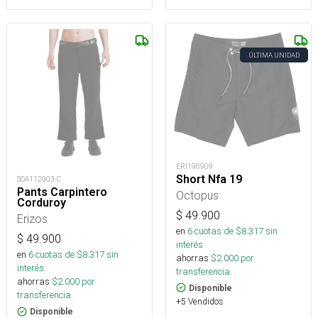
ÚLTIMA UNIDAD
ERI190909
Short Nfa 19
SOA112903-C
Pants Carpintero
Octopus
Corduroy
$
49.900
Erizos
en
6
cuotas de $
8.317
sin
$
49.900
interés
en
6
cuotas de $
8.317
sin
ahorras
$
2.000
por
interés
transferencia.
ahorras
$
2.000
por
Disponible
transferencia.
+5 Vendidos
Disponible