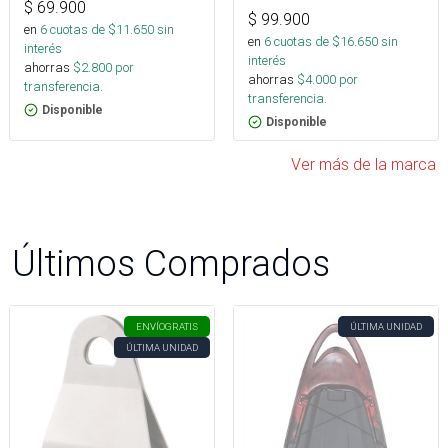
$
69.900
$
99.900
en
6
cuotas de $
11.650
sin
en
6
cuotas de $
16.650
sin
interés
interés
ahorras
$
2.800
por
ahorras
$
4.000
por
transferencia.
transferencia.
Disponible
Disponible
Ver más de la marca
Últimos Comprados
ENVÍO
GRATIS
ÚLTIMA UNIDAD
ÚLTIMA UNIDAD