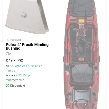
LM150502BA-R
Polea 4" Prusik Minding
Bushing
CMI
$
163.990
en
6
cuotas de $
27.332
sin
interés
ahorras
$
6.560
por
transferencia.
Disponible