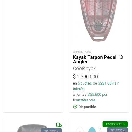
OD300709BA
Kayak Tarpon Pedal 13
Angler
CoolKayak
$
1.390.000
en
6
cuotas de $
231.667
sin
interés
ahorras
$
55.600
por
transferencia.
Disponible
ENVÍO
GRATIS
SIN STOCK
SIN STOCK