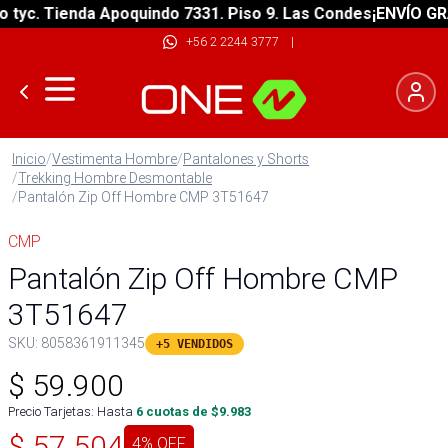
c. Tienda Apoquindo 7331. Piso 9. Las Condes
¡ENVÍO GRATIS
+56 2 2244 3777
|
Inicio
/
Vestimenta Hombre
/
Pantalones y Shorts
/
Trekking Hombre Desmontable
/
Pantalón Zip Off Hombre CMP 3T51647
CMP
Pantalón Zip Off Hombre CMP
3T51647
SKU:
8058361911345
+5 VENDIDOS
$
59.900
Precio Tarjetas: Hasta
6
cuotas de $
9.983
$
57.504
4
% OFF