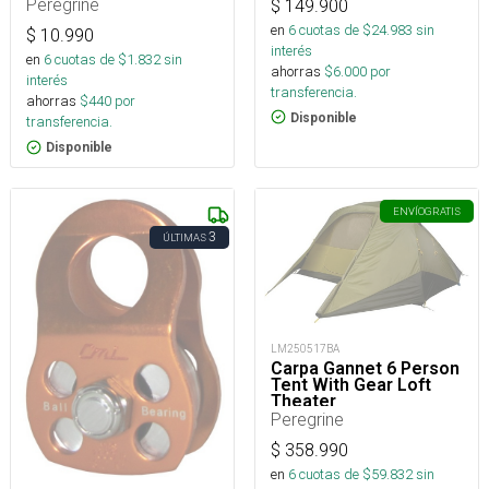
Peregrine
$
149.900
en
6
cuotas de $
24.983
sin
$
10.990
interés
en
6
cuotas de $
1.832
sin
ahorras
$
6.000
por
interés
transferencia.
ahorras
$
440
por
Disponible
transferencia.
Disponible
ENVÍO
GRATIS
3
ÚLTIMAS
LM250517BA
Carpa Gannet 6 Person
Tent With Gear Loft
Theater
Peregrine
$
358.990
en
6
cuotas de $
59.832
sin