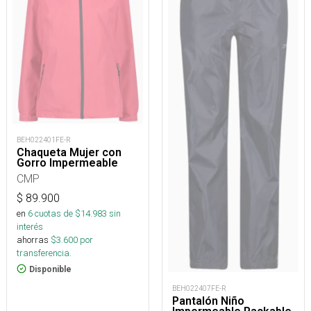
BEH022401FE-R
Chaqueta Mujer con
Gorro Impermeable
CMP
$
89.900
en
6
cuotas de $
14.983
sin
interés
ahorras
$
3.600
por
transferencia.
Disponible
BEH022407FE-R
Pantalón Niño