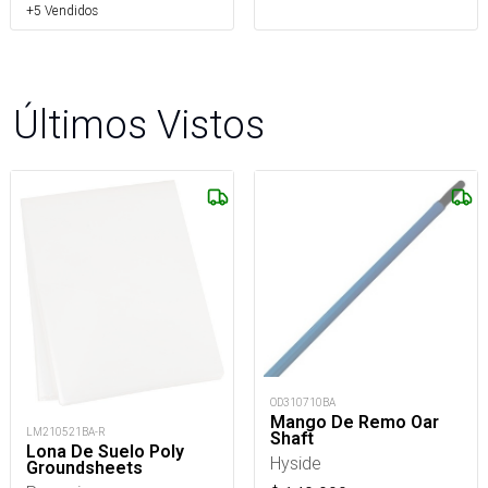
+5 Vendidos
Últimos Vistos
OD310710BA
Mango De Remo Oar
LM210521BA-R
Shaft
Lona De Suelo Poly
Hyside
Groundsheets