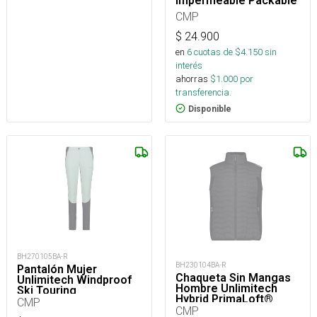
Impermeable Packable
CMP
$
24.900
en
6
cuotas de $
4.150
sin
interés
ahorras
$
1.000
por
transferencia.
Disponible
BH270105BA-R
BH230104BA-R
Pantalón Mujer
Chaqueta Sin Mangas
Unlimitech Windproof
Hombre Unlimitech
Ski Touring
Hybrid PrimaLoft®
CMP
CMP