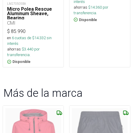
interés
LM270505BA
ahorras
$
14.360
por
Micro Polea Rescue
transferencia.
Aluminum Sheave,
Bearing
Disponible
CMI
$
85.990
en
6
cuotas de $
14.332
sin
interés
ahorras
$
3.440
por
transferencia.
Disponible
Más de la marca