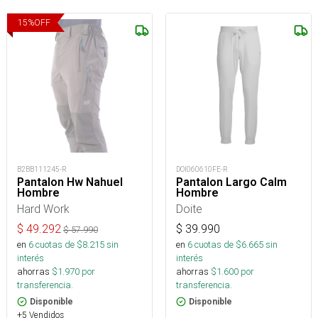
15
%
OFF
B2BB111245-R
DOI060610FE-R
Pantalon Hw Nahuel
Pantalon Largo Calm
Hombre
Hombre
Hard Work
Doite
$
49.292
$
39.990
$
57.990
en
6
cuotas de $
8.215
sin
en
6
cuotas de $
6.665
sin
interés
interés
ahorras
$
1.970
por
ahorras
$
1.600
por
transferencia.
transferencia.
Disponible
Disponible
+5 Vendidos