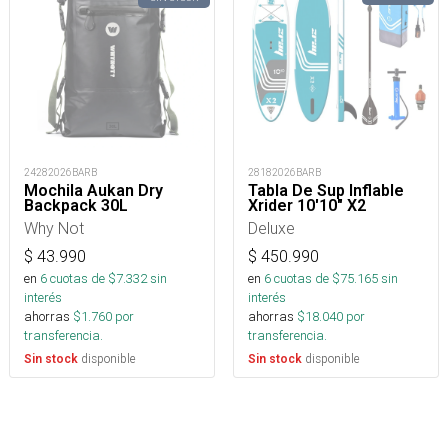
24282026BARB
28182026BARB
Mochila Aukan Dry
Tabla De Sup Inflable
Backpack 30L
Xrider 10'10" X2
Why Not
Deluxe
$
43.990
$
450.990
en
6
cuotas de $
7.332
sin
en
6
cuotas de $
75.165
sin
interés
interés
ahorras
$
1.760
por
ahorras
$
18.040
por
transferencia.
transferencia.
disponible
disponible
Sin stock
Sin stock