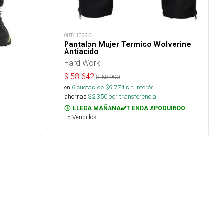
OUT41399-C
Pantalon Mujer Termico Wolverine
Antiacido
Hard Work
$
58.642
$
68.990
en
6
cuotas de $
9.774
sin interés
ahorras
$
2.350
por transferencia.
LLEGA MAÑANA✔️TIENDA APOQUINDO
+5 Vendidos