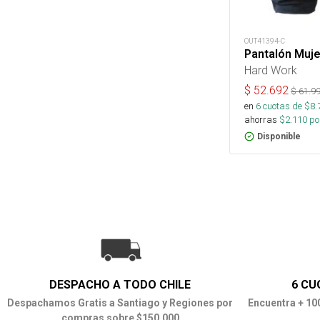
OUT41394-C
Pantalón Muj
Hard Work
$
52.692
$
61.9
en
6
cuotas de $
8.
ahorras
$
2.110
por
Disponible
DESPACHO A TODO CHILE
6 CU
Despachamos Gratis a Santiago y Regiones por
Encuentra + 10
compras sobre $150.000