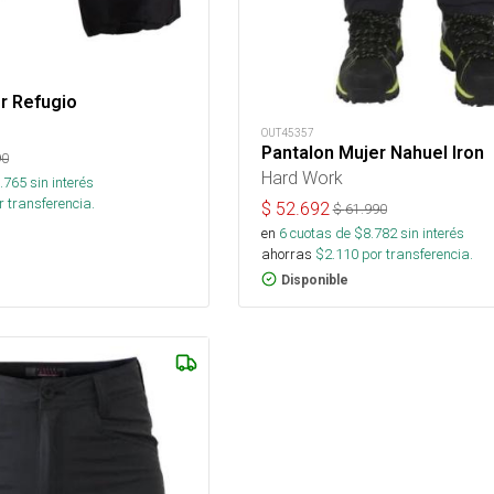
r Refugio
OUT45357
Pantalon Mujer Nahuel Iron
90
Hard Work
.765
sin interés
 transferencia.
$
52.692
$
61.990
en
6
cuotas de $
8.782
sin interés
ahorras
$
2.110
por transferencia.
Disponible