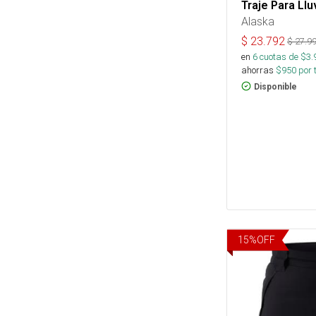
Traje Para Ll
Alaska
$
23.792
$
27.9
en
6
cuotas de $
3.
ahorras
$
950
por 
Disponible
15
%
OFF