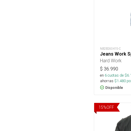
NB2B260415-C
Jeans Work S
Hard Work
$
36.990
en
6
cuotas de $
6.
ahorras
$
1.480
por
Disponible
15
%
OFF