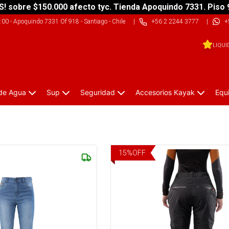
S! sobre $150.000 afecto tyc. Tienda Apoquindo 7331. Piso 
9:00
-
Apoquindo 7331 Of 918 - Santiago - Chile
|
+56 2 2244 3777
|
+
LIQUI
 de Agua
Sup
Seguridad
Accesorios Kayak
Equ
15
%
OFF