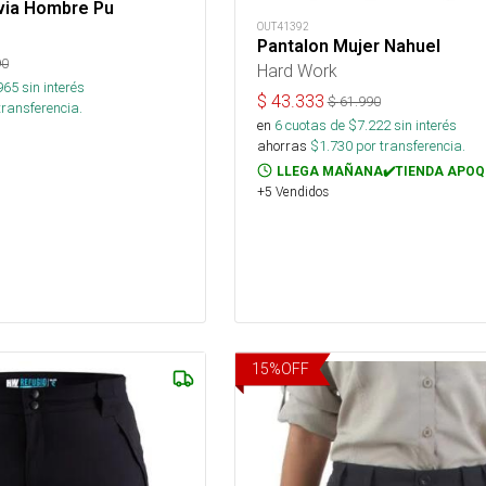
uvia Hombre Pu
OUT41392
Pantalon Mujer Nahuel
90
Hard Work
965
sin interés
$
43.333
$
61.990
transferencia.
en
6
cuotas de $
7.222
sin interés
ahorras
$
1.730
por transferencia.
LLEGA MAÑANA✔️TIENDA APOQ
+5 Vendidos
15
%
OFF