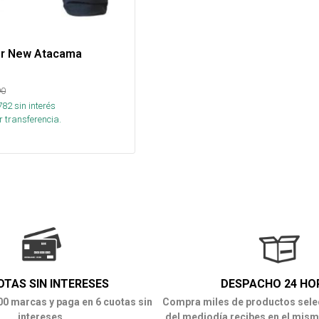
er New Atacama
90
782
sin interés
 transferencia.
OTAS SIN INTERESES
DESPACHO 24 HO
00 marcas y paga en 6 cuotas sin
Compra miles de productos sele
intereses
del mediodía recibes en el mism