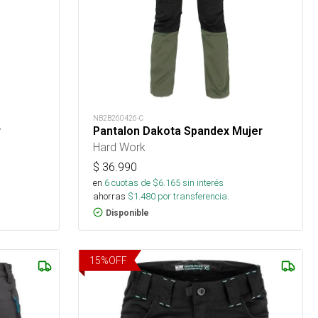
NB2B260426-C
r
Pantalon Dakota Spandex Mujer
Hard Work
$
36.990
en
6
cuotas de $
6.165
sin interés
ahorras
$
1.480
por transferencia.
Disponible
15
%
OFF