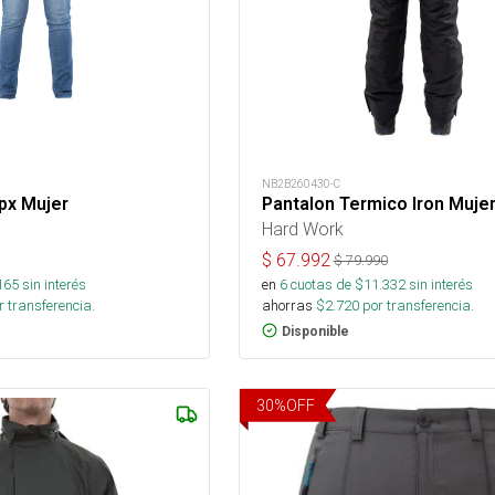
NB2B260430-C
px Mujer
Pantalon Termico Iron Muje
Hard Work
$
67.992
$
79.990
165
sin interés
en
6
cuotas de $
11.332
sin interés
 transferencia.
ahorras
$
2.720
por transferencia.
Disponible
30
%
OFF