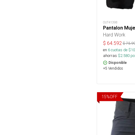
OUT41398
Pantalon Muje
Hard Work
$
64.592
$
75.9
en
6
cuotas de $
10
ahorras
$
2.580
por
Disponible
+5 Vendidos
15
%
OFF