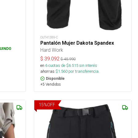
OUT41389-C
Pantalón Mujer Dakota Spandex
UINDO
Hard Work
$
39.092
$
45.990
en
6
cuotas de $
6.515
sin interés
ahorras
$
1.560
por transferencia.
Disponible
+5 Vendidos
15
%
OFF