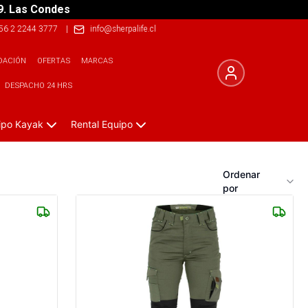
9. Las Condes
56 2 2244 3777
|
info@sherpalife.cl
DACIÓN
OFERTAS
MARCAS
DESPACHO 24 HRS
ipo Kayak
Rental Equipo
Ordenar
por