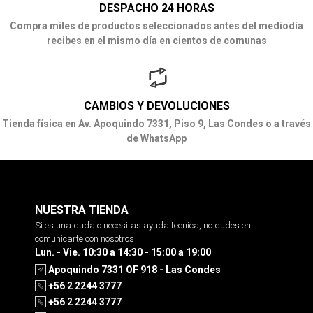
DESPACHO 24 HORAS
Compra miles de productos seleccionados antes del mediodía
recibes en el mismo día en cientos de comunas
CAMBIOS Y DEVOLUCIONES
Tienda física en Av. Apoquindo 7331, Piso 9, Las Condes o a través
de WhatsApp
NUESTRA TIENDA
Si es una duda o necesitas ayuda tecnica, no dudes en
comunicarte con nosotros
Lun. - Vie. 10:30 a 14:30 - 15:00 a 19:00
Apoquindo 7331 OF 918 - Las Condes
+56 2 2244 3777
+56 2 2244 3777