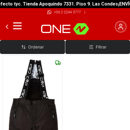
ecto tyc. Tienda Apoquindo 7331. Piso 9. Las Condes
¡ENVÍO
+56 2 2244 3777
|
Pantalones y Jardineras Nieve
Ordenar
Filtrar