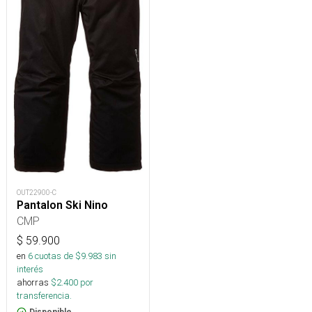
OUT22900-C
Pantalon Ski Nino
CMP
$
59.900
en
6
cuotas de $
9.983
sin
interés
ahorras
$
2.400
por
transferencia.