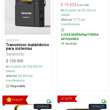
$
19.333
$
27.990
en
6
cuotas de $
3.222
sin
interés
ahorras
$
770
por
transferencia.
LLEGA MAÑANA✔️TIENDA
APOQUINDO
MAT030808
+5 Vendidos
Transmisor inalámbrico
para sistemas
Saramonic
$
159.900
en
6
cuotas de $
26.650
sin
interés
ahorras
$
6.400
por
transferencia.
Disponible
31
%
OFF
59
%
OFF
2
2
ÚLTIMAS
ÚLTIMAS