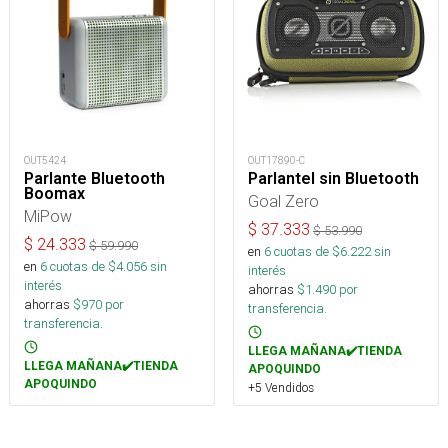
OUT5424
OUT17890-C
Parlante Bluetooth
Parlantel sin Bluetooth
Boomax
Goal Zero
MiPow
$
37.333
$
53.990
$
24.333
$
59.990
en
6
cuotas de $
6.222
sin
en
6
cuotas de $
4.056
sin
interés
interés
ahorras
$
1.490
por
ahorras
$
970
por
transferencia.
transferencia.
LLEGA MAÑANA✔️TIENDA
LLEGA MAÑANA✔️TIENDA
APOQUINDO
APOQUINDO
+5 Vendidos