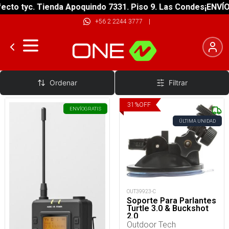
cto tyc. Tienda Apoquindo 7331. Piso 9. Las Condes
¡ENVÍO 
+56 2 2244 3777
|
Parlantes
Ordenar
Filtrar
31
%
OFF
ENVÍO
GRATIS
ÚLTIMA UNIDAD
OUT39923-C
Soporte Para Parlantes
Turtle 3.0 & Buckshot
2.0
Outdoor Tech