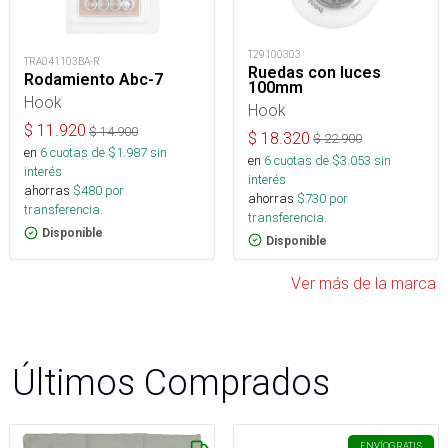
T29100303
TRA041103BA-R
Ruedas con luces
Rodamiento Abc-7
100mm
Hook
Hook
$
11.920
$
14.900
$
18.320
$
22.900
en
6
cuotas de $
1.987
sin
en
6
cuotas de $
3.053
sin
interés
interés
ahorras
$
480
por
ahorras
$
730
por
transferencia.
transferencia.
Disponible
Disponible
Ver más de la marca
Últimos Comprados
ENVÍO
GRATIS