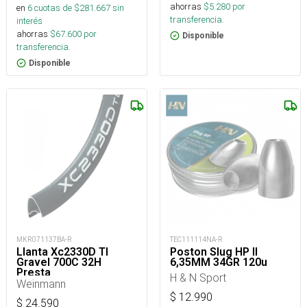
ahorras
$
5.280
por
en
6
cuotas de $
281.667
sin
transferencia.
interés
ahorras
$
67.600
por
Disponible
transferencia.
Disponible
MKR071137BA-R
TEC111114NA-R
Llanta Xc2330D Tl
Poston Slug HP II
Gravel 700C 32H
6,35MM 34GR 120u
Presta
H & N Sport
Weinmann
$
12.990
$
24.590