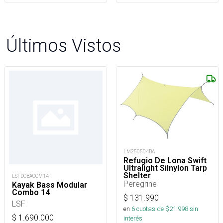
Últimos Vistos
LM250504BA
Refugio De Lona Swift
Ultralight Silnylon Tarp
Shelter
LSFDOBACOM14
Peregrine
Kayak Bass Modular
Combo 14
$
131.990
LSF
en
6
cuotas de $
21.998
sin
$
1.690.000
interés