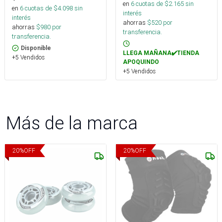
en
6
cuotas de $
2.165
sin
en
6
cuotas de $
4.098
sin
interés
interés
ahorras
$
520
por
ahorras
$
980
por
transferencia.
transferencia.
Disponible
LLEGA MAÑANA✔️TIENDA
+5 Vendidos
APOQUINDO
+5 Vendidos
Más de la marca
20
%
OFF
20
%
OFF