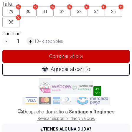
Talla
:
29
30
31
32
33
34
35
36
Cantidad:
-
+
10+ disponibles
Comprar ahora
Agregar al carrito
4%
OFF
Despacho domicilio a
Santiago y Regiones
Revisar disponibilidad y valores
¿TIENES ALGUNA DUDA?