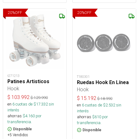
20
%
OFF
20
%
OFF
t271213
T180301
Patines Artisticos
Ruedas Hook En Línea
Hook
Hook
$
103.992
$
129.990
$
15.192
$
18.990
en
6
cuotas de $
17.332
sin
en
6
cuotas de $
2.532
sin
interés
interés
ahorras
$
4.160
por
ahorras
$
610
por
transferencia.
transferencia.
Disponible
Disponible
+5 Vendidos