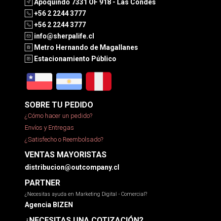
Apoquindo 7331 OF 918 - Las Condes
+56 2 2244 3777
+56 2 2244 3777
info@sherpalife.cl
Metro Hernando de Magallanes
Estacionamiento Público
SOBRE TU PEDIDO
¿Cómo hacer un pedido?
Envíos y Entregas
¿Satisfecho o Reembolsado?
VENTAS MAYORISTAS
distribucion@outcompany.cl
PARTNER
¿Necesitas ayuda en Marketing Digital - Comercial?
Agencia BIZEN
¿NECESITAS UNA COTIZACIÓN?