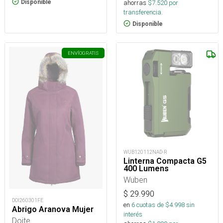
ahorras
$
7.520
por
Disponible
transferencia.
Disponible
ENVÍO
GRATIS
WUB120112NAD-R
Linterna Compacta G5
400 Lumens
Wuben
$
29.990
DOI260301FE
en
6
cuotas de $
4.998
sin
Abrigo Aranova Mujer
interés
Doite