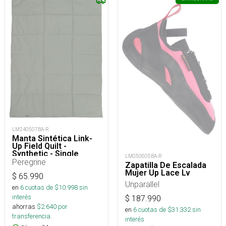
LM240507BA-R
Manta Sintética Link-
Up Field Quilt -
Synthetic - Single
LM050605BA-R
Peregrine
Zapatilla De Escalada
Mujer Up Lace Lv
$
65.990
Unparallel
en
6
cuotas de $
10.998
sin
interés
$
187.990
ahorras
$
2.640
por
en
6
cuotas de $
31.332
sin
transferencia.
interés