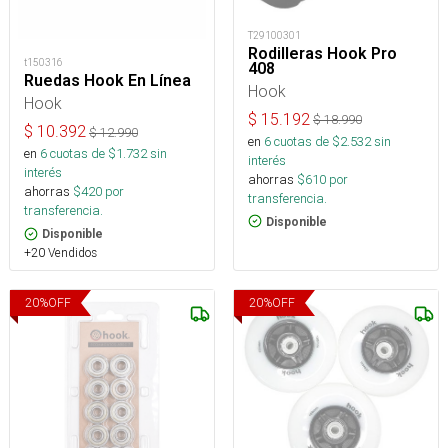
T29100301
Rodilleras Hook Pro
t150316
408
Ruedas Hook En Línea
Hook
Hook
$
15.192
$
18.990
$
10.392
$
12.990
en
6
cuotas de $
2.532
sin
en
6
cuotas de $
1.732
sin
interés
interés
ahorras
$
610
por
ahorras
$
420
por
transferencia.
transferencia.
Disponible
Disponible
+20 Vendidos
20
%
OFF
20
%
OFF