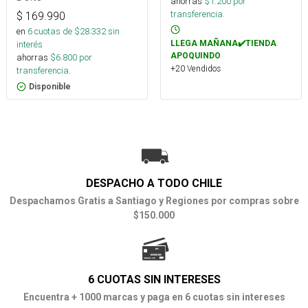
ahorras
$
1.200
por
transferencia.
$
169.990
en
6
cuotas de $
28.332
sin
LLEGA MAÑANA✔️TIENDA
interés
APOQUINDO
ahorras
$
6.800
por
+20 Vendidos
transferencia.
Disponible
DESPACHO A TODO CHILE
Despachamos Gratis a Santiago y Regiones por compras sobre
$150.000
6 CUOTAS SIN INTERESES
Encuentra + 1000 marcas y paga en 6 cuotas sin intereses