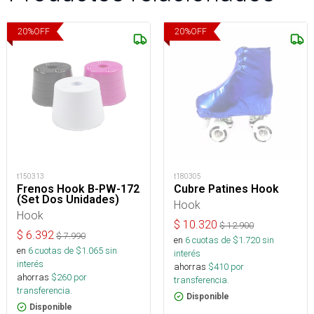
20
%
OFF
20
%
OFF
t150313
t180305
Frenos Hook B-PW-172
Cubre Patines Hook
(Set Dos Unidades)
Hook
Hook
$
10.320
$
12.900
$
6.392
$
7.990
en
6
cuotas de $
1.720
sin
en
6
cuotas de $
1.065
sin
interés
interés
ahorras
$
410
por
ahorras
$
260
por
transferencia.
transferencia.
Disponible
Disponible