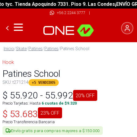
yc. Tienda Apoquindo 7331. Piso 9. Las Condes
¡ENVÍO GRATI
+56 2 2244 3777
|
Inicio
/
Skate
/
Patines
/
Patines
/
Patines School
Hook
Patines School
SKU:
t271214
+5 VENDIDOS
$
55.920
-
55.992
20
% OFF
Precio Tarjetas: Hasta
6
cuotas de $
9.320
$
53.683
23
% OFF
Precio Transferencia Bancaria
Envío gratis para compras mayores a $150.000