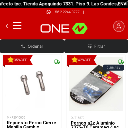
fecto tyc. Tienda Apoquindo 7331. Piso 9. Las Condes
¡ENVÍ
+56 2 2244 3777
|
Pernos
Ordenar
Filtrar
35
%
OFF
42
%
OFF
3
ÚLTIMAS
MKR2910009
OUT15570
Repuesto Perno Cierre
Pernos a2z Aluminio
Manilla Cambio
7075-T6 Caramag 4 pc