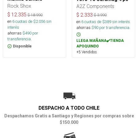
Rock Shox
A2Z Components
$
12.335
$
2.333
$
18.990
$
3.990
en
6
cuotas de $
2.056
sin
en
6
cuotas de $
389
sin interés
interés
ahorras
$
90
por transferencia.
ahorras
$
490
por
transferencia.
LLEGA MAÑANA✔️TIENDA
APOQUINDO
Disponible
+5 Vendidos
DESPACHO A TODO CHILE
Despachamos Gratis a Santiago y Regiones por compras sobre
$150.000