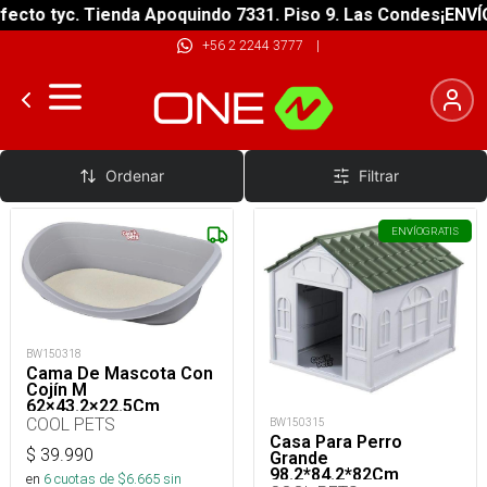
ecto tyc. Tienda Apoquindo 7331. Piso 9. Las Condes
¡ENVÍO
+56 2 2244 3777
|
Perros
Ordenar
Filtrar
ENVÍO
GRATIS
BW150318
Cama De Mascota Con
Cojín M
62×43.2×22.5Cm
COOL PETS
BW150315
Casa Para Perro
$
39.990
Grande
98.2*84.2*82Cm
en
6
cuotas de $
6.665
sin