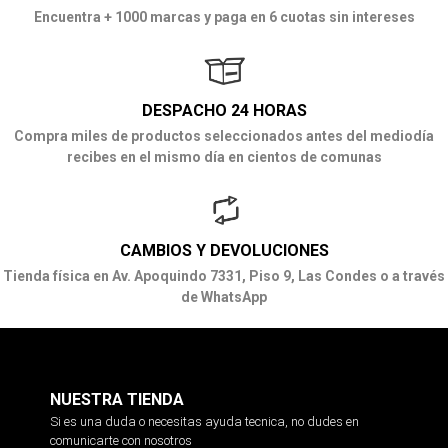
Encuentra + 1000 marcas y paga en 6 cuotas sin intereses
DESPACHO 24 HORAS
Compra miles de productos seleccionados antes del mediodía
recibes en el mismo día en cientos de comunas
CAMBIOS Y DEVOLUCIONES
Tienda física en Av. Apoquindo 7331, Piso 9, Las Condes o a través
de WhatsApp
NUESTRA TIENDA
Si es una duda o necesitas ayuda tecnica, no dudes en
comunicarte con nosotros