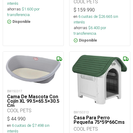
COOL PETS
interés
ahorras
$
1.600
por
$
159.990
transferencia.
en
6
cuotas de $
26.665
sin
interés
Disponible
ahorras
$
6.400
por
transferencia.
Disponible
BW150317
Cama De Mascota Con
Cojín XL 99.5×65.5×30.5
Cm
COOL PETS
BW150313
Casa Para Perro
$
44.990
Pequeña 75*59*66Cms
en
6
cuotas de $
7.498
sin
COOL PETS
interés