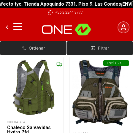
ecto tyc. Tienda Apoquindo 7331. Piso 9. Las Condes
¡ENVÍO
+56 2 2244 3777
|
Pesca
Ordenar
Filtrar
ENVÍO
GRATIS
OD100404BA
Chaleco Salvavidas
Hydro Pfd