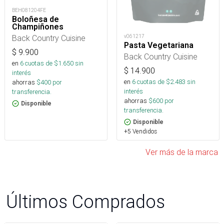
BEH081204FE
Boloñesa de
Champiñones
v061217
Back Country Cuisine
Pasta Vegetariana
$
9.900
Back Country Cuisine
en
6
cuotas de $
1.650
sin
$
14.900
interés
en
6
cuotas de $
2.483
sin
ahorras
$
400
por
interés
transferencia.
ahorras
$
600
por
Disponible
transferencia.
Disponible
+5 Vendidos
Ver más de la marca
Últimos Comprados