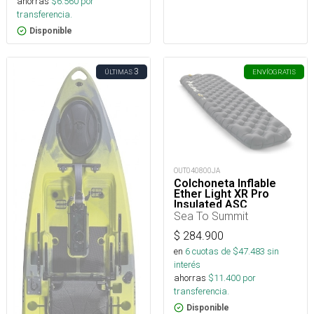
ahorras
$
6.560
por
transferencia.
Disponible
3
ÚLTIMAS
ENVÍO
GRATIS
OUT040800JA
Colchoneta Inflable
Ether Light XR Pro
Insulated ASC
Rect.Reg.Wide
Sea To Summit
$
284.900
en
6
cuotas de $
47.483
sin
interés
ahorras
$
11.400
por
transferencia.
Disponible