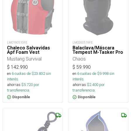
LMO190510FE
LMO260519FE
Chaleco Salvavidas
Balaclava/Máscara
Apf Foam Vest
Tempest M-Tasker Pro
Mustang Survival
Chaos
$
142.990
$
59.990
en
6
cuotas de $
23.832
sin
en
6
cuotas de $
9.998
sin
interés
interés
ahorras
$
5.720
por
ahorras
$
2.400
por
transferencia.
transferencia.
Disponible
Disponible