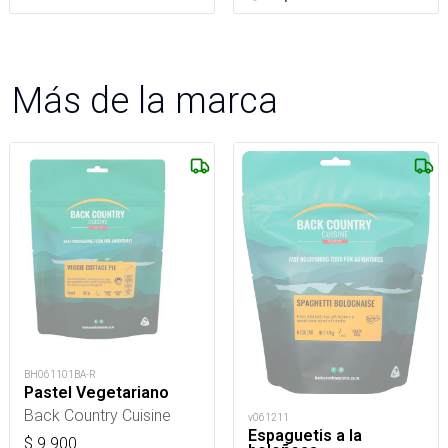
Más de la marca
BH061101BA-R
Pastel Vegetariano
Back Country Cuisine
v061211
Espaguetis a la
$
9.900