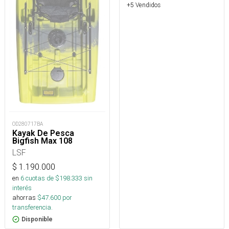
+5 Vendidos
OD280717BA
Kayak De Pesca
Bigfish Max 108
LSF
$
1.190.000
en
6
cuotas de $
198.333
sin
interés
ahorras
$
47.600
por
transferencia.
Disponible