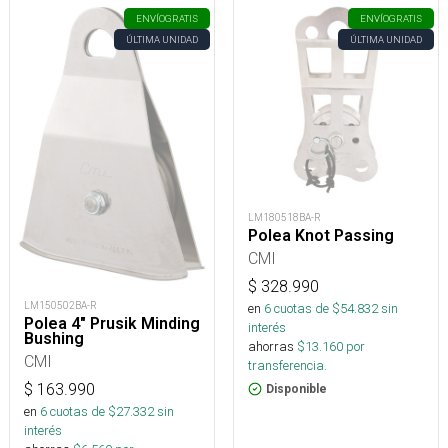
ENVÍO
GRATIS
ENVÍO
GRATIS
ÚLTIMA UNIDAD
ÚLTIMA UNIDAD
LM180518BA-R
Polea Knot Passing
CMI
$
328.990
LM150502BA-R
en
6
cuotas de $
54.832
sin
Polea 4" Prusik Minding
interés
Bushing
ahorras
$
13.160
por
CMI
transferencia.
$
163.990
Disponible
en
6
cuotas de $
27.332
sin
interés