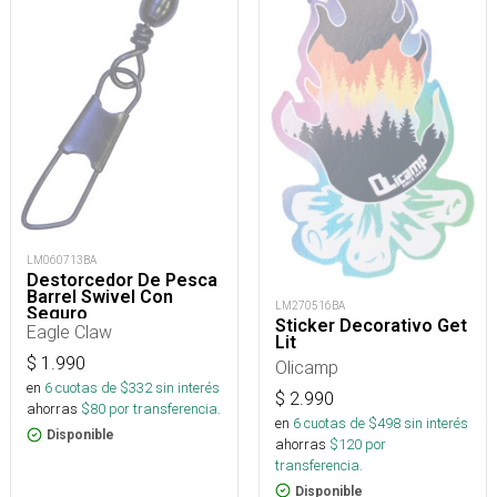
LM060713BA
Destorcedor De Pesca
Barrel Swivel Con
LM270516BA
Seguro
Sticker Decorativo Get
Eagle Claw
Lit
$
1.990
Olicamp
en
6
cuotas de $
332
sin interés
$
2.990
ahorras
$
80
por transferencia.
en
6
cuotas de $
498
sin interés
Disponible
ahorras
$
120
por
transferencia.
Disponible