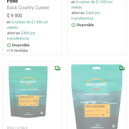
Pollo
en
6
cuotas de $
1.650
sin
Back Country Cuisine
interés
ahorras
$
400
por
$
9.900
transferencia.
en
6
cuotas de $
1.650
sin
Disponible
interés
ahorras
$
400
por
transferencia.
Disponible
+10 Vendidos
BH061101BA-R