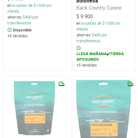
boloñesa
en
6
cuotas de $
1.650
sin
Back Country Cuisine
interés
$
9.900
ahorras
$
400
por
transferencia.
en
6
cuotas de $
1.650
sin
interés
Disponible
ahorras
$
400
por
+5 Vendidos
transferencia.
LLEGA MAÑANA✔️TIENDA
APOQUINDO
+5 Vendidos