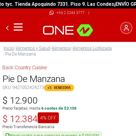
c. Tienda Apoquindo 7331. Piso 9. Las Condes
¡ENVÍO GRATIS
+56 2 2244 3777
|
Inicio
/
Alimentos y Salud
/
Alimentos
/
Alimentos Liofilizada
/
Pie De Manzana
Back Country Cuisine
Pie De Manzana
SKU:
9421002424273
+5 VENDIDOS
$
12.900
Precio Tarjetas: Hasta
6
cuotas de $
2.150
$
12.384
4
% OFF
Precio Transferencia Bancaria
Envío gratis para compras mayores a $150.000