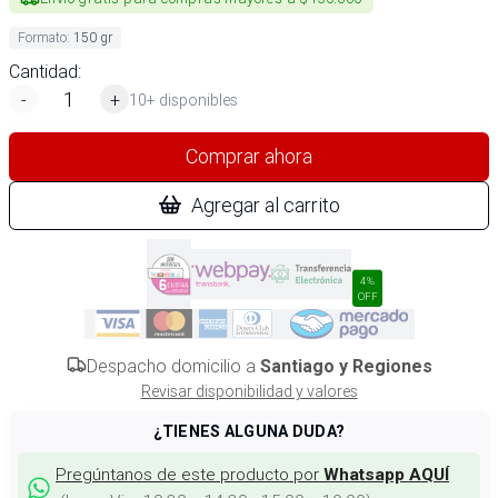
Formato
:
150 gr
Cantidad:
-
+
10+ disponibles
Comprar ahora
Agregar al carrito
4%
OFF
Despacho domicilio a
Santiago y Regiones
Revisar disponibilidad y valores
¿TIENES ALGUNA DUDA?
Pregúntanos de este producto por
Whatsapp AQUÍ