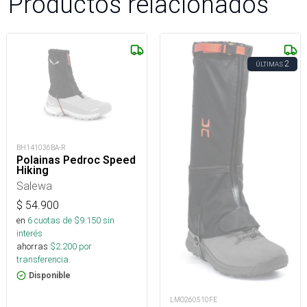
Productos relacionados
2
ÚLTIMAS
BH141036BA-R
Polainas Pedroc Speed
Hiking
Salewa
$
54.900
en
6
cuotas de $
9.150
sin
interés
ahorras
$
2.200
por
transferencia.
Disponible
LMO260510FE