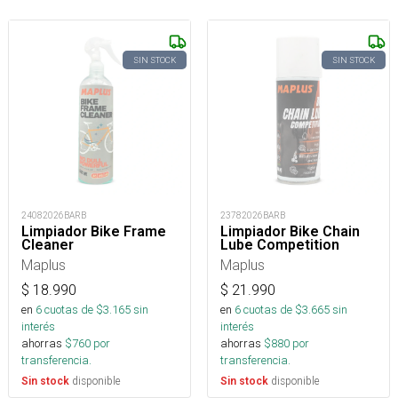
SIN STOCK
SIN STOCK
24082026BARB
23782026BARB
Limpiador Bike Frame
Limpiador Bike Chain
Cleaner
Lube Competition
Maplus
Maplus
$
18.990
$
21.990
en
6
cuotas de $
3.165
sin
en
6
cuotas de $
3.665
sin
interés
interés
ahorras
$
760
por
ahorras
$
880
por
transferencia.
transferencia.
disponible
disponible
Sin stock
Sin stock