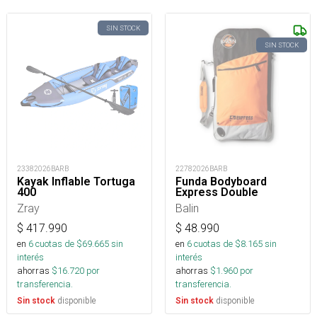
SIN STOCK
SIN STOCK
23382026BARB
22782026BARB
Kayak Inflable Tortuga
Funda Bodyboard
400
Express Double
Zray
Balin
$
417.990
$
48.990
en
6
cuotas de $
69.665
sin
en
6
cuotas de $
8.165
sin
interés
interés
ahorras
$
16.720
por
ahorras
$
1.960
por
transferencia.
transferencia.
disponible
disponible
Sin stock
Sin stock