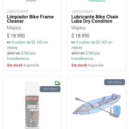
24082026BARB
23882026BARB
Limpiador Bike Frame
Lubricante Bike Chain
Cleaner
Lube Dry Condition
Maplus
Maplus
$
18.990
$
18.990
en
6
cuotas de $
3.165
sin
en
6
cuotas de $
3.165
sin
interés
interés
ahorras
$
760
por
ahorras
$
760
por
transferencia.
transferencia.
disponible
disponible
Sin stock
Sin stock
SIN STOCK
SIN STOCK