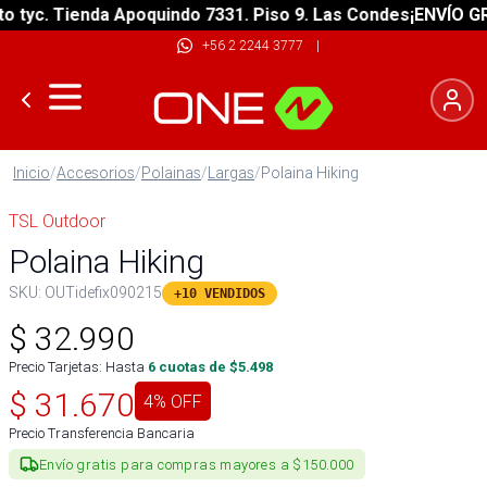
yc. Tienda Apoquindo 7331. Piso 9. Las Condes
¡ENVÍO GRATI
+56 2 2244 3777
|
Inicio
/
Accesorios
/
Polainas
/
Largas
/
Polaina Hiking
TSL Outdoor
Polaina Hiking
SKU:
OUTidefix090215
+10 VENDIDOS
$
32.990
Precio Tarjetas: Hasta
6
cuotas de $
5.498
$
31.670
4
% OFF
Precio Transferencia Bancaria
Envío gratis para compras mayores a $150.000