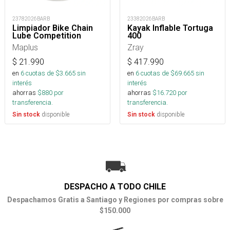
23782026BARB
23382026BARB
Limpiador Bike Chain
Kayak Inflable Tortuga
Lube Competition
400
Maplus
Zray
$
21.990
$
417.990
en
6
cuotas de $
3.665
sin
en
6
cuotas de $
69.665
sin
interés
interés
ahorras
$
880
por
ahorras
$
16.720
por
transferencia.
transferencia.
disponible
disponible
Sin stock
Sin stock
DESPACHO A TODO CHILE
Despachamos Gratis a Santiago y Regiones por compras sobre
$150.000