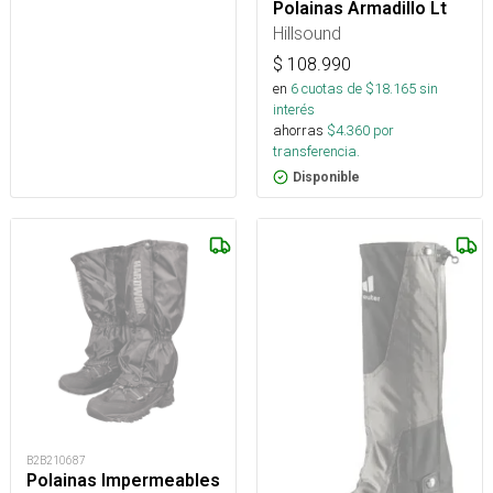
Polainas Armadillo Lt
Hillsound
$
108.990
en
6
cuotas de $
18.165
sin
interés
ahorras
$
4.360
por
transferencia.
Disponible
B2B210687
Polainas Impermeables