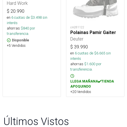
Hard Work
$
20.990
en
6
cuotas de $
3.498
sin
interés
cm281122
ahorras
$
840
por
Polainas Pamir Gaiter
transferencia.
Deuter
Disponible
+5 Vendidos
$
39.990
en
6
cuotas de $
6.665
sin
interés
ahorras
$
1.600
por
transferencia.
LLEGA MAÑANA✔️TIENDA
APOQUINDO
+20 Vendidos
Últimos Vistos