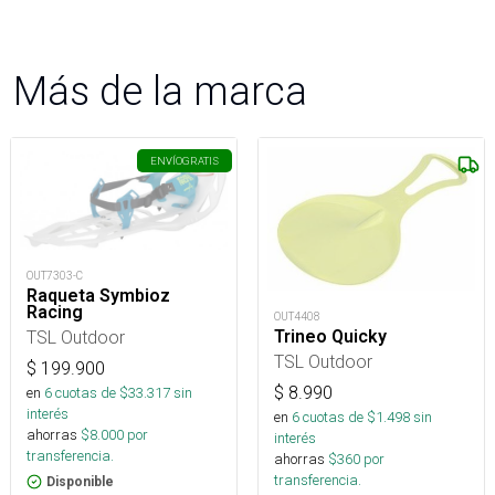
Más de la marca
ENVÍO
GRATIS
OUT7303-C
Raqueta Symbioz
Racing
OUT4408
Trineo Quicky
TSL Outdoor
TSL Outdoor
$
199.900
$
8.990
en
6
cuotas de $
33.317
sin
interés
en
6
cuotas de $
1.498
sin
ahorras
$
8.000
por
interés
transferencia.
ahorras
$
360
por
transferencia.
Disponible