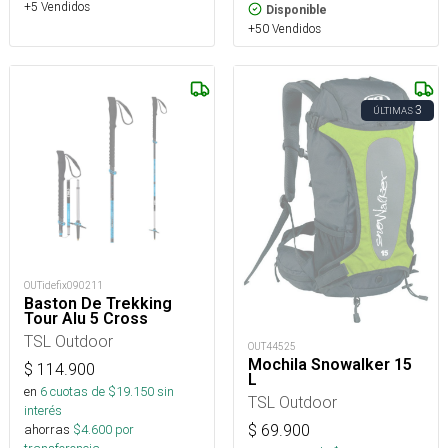
+5 Vendidos
Disponible
+50 Vendidos
3
ÚLTIMAS
OUTidefix090211
Baston De Trekking
Tour Alu 5 Cross
TSL Outdoor
OUT44525
Mochila Snowalker 15
$
114.900
L
en
6
cuotas de $
19.150
sin
TSL Outdoor
interés
ahorras
$
4.600
por
$
69.900